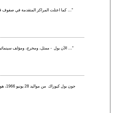
“ماريا ماندل ‏ - من مواليد النمسا ومن القيادات النسوية النازية في الوحدة الوقائية (SS) كما اعتلت المراكز المتقدمة في صفوف قيادات معسكر اعتقال …”
“الآن بول ‏ - ممثل، ومخرج، ومؤلف سينمائي وتلفزيوني أمريكي، اشتهر بتأليفه وإنتاجه للمسلسل الأمريكي الدرامي الشهير «ستة أقدام تحت الأرض» كما …”