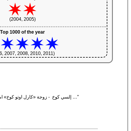
(2004, 2005)
Top 1000 of the year
6, 2007, 2008, 2010, 2011)
“إلسي كوخ ‏ - زوجة «كارل اوتو كوخ» امر معسكر اعتقال «بوخنوالد» ومن اوائل النساء التي يتم محاكمتهن بسبب جرائم حرب الحرب العالمية الثانية …”