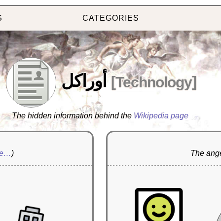
S
CATEGORIES
أوراكل
[
Technology
]
The hidden information behind the
Wikipedia page
re…
)
The ange