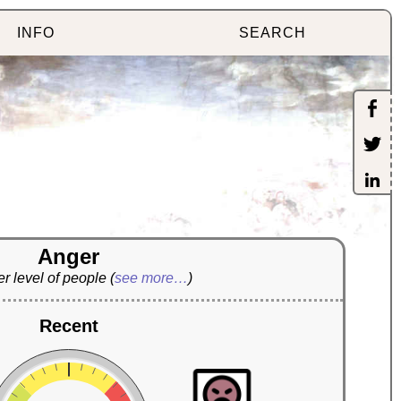
INFO
SEARCH
Anger
r level of people
(
see more…
)
Recent