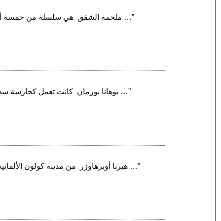
“ملحمة الشفق ‏ هي سلسلة من خمسة أفلام فانتازيا رومانسية حول مصاصي الدماء من إنتاج شركة سمت إنترتاينمنت تستند إلى أربع روايات للمؤلفة …”
“يوهانا بورمان ‏ كانت تعمل كحارسة سجن في العديد من مراكز الاعتقال النازية إبان الحرب العالمية الثانية واتسمت بوحشيتها الفائقة في التعامل مع …”
“هيرتا أوبرهاوزر ‏ من مدينة كولون الألمانية، وكانت تعمل كدكتورة في معسكر اعتقال «ريفنزبروك» إبان الحرب العالمية الثانية بين عامي 1940 - 1943 …”