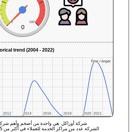
0
100
0
orical trend (2004 - 2022)
Time / Anger
Time / Anger
2012
2012
2014
2014
2016
2016
2018
2018
2020
2020
2021
2021