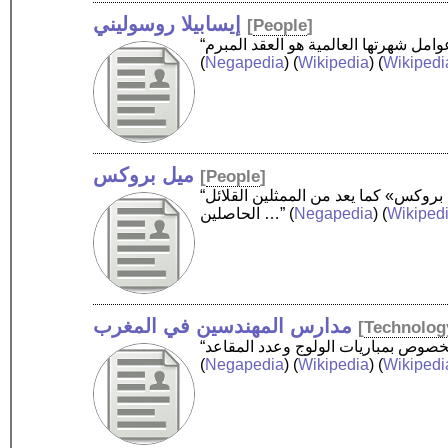
إيسابيلا روسوليني
[
People
]
(
Negapedia
) (
Wikipedia
) (
Wikipedi
ميل بروكس
[
People
]
“ميلفين كامينسكي - ممثل ومخرج، وكوميدي، ومؤلف سينمائي، ومنتج أمريكي، مشهور باسمه السينمائي «ميل بروكس» كما يعد من الممثلين القلائل
Wikiped
) (
Negapedia
(
الحاصلين …”
مدارس المهندسين في المغرب
[
Technolog
(
Negapedia
) (
Wikipedia
) (
Wikipedi