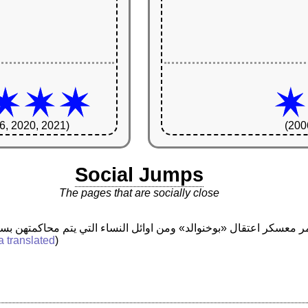
6, 2020, 2021)
(200
Social Jumps
The pages that are socially close
a translated
)