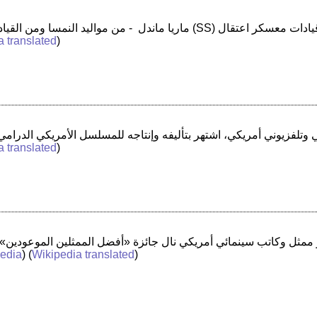
a translated
)
a translated
)
edia
) (
Wikipedia translated
)