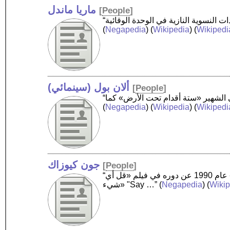
ماريا ماندل
[
People
]
(
Negapedia
) (
Wikipedia
) (
Wikipedi
ألان بول (سينمائي)
[
People
]
(
Negapedia
) (
Wikipedia
) (
Wikipedi
جون كيوزاك
[
People
]
“جون بول كيوزاك ‏ من مواليد 28 يونيو 1966، هو ممثل وكاتب سينمائي أمريكي نال جائزة «أفضل الممثلين الموعودين» عام 1990 عن دوره في فيلم «قل أي
Wikip
) (
Negapedia
(
شيء» "Say …”