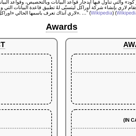
 كود» والتي تناول فيها ايدجار قواعد البيانات وبالتخصيص، وقواعد البيا
فقام لاري بإنشاء شركة أوراكل ليتسنّى لهُ تطبيق قاعدة البيانات التي 
Wikipedi
) (
Wikipedia
(
لاري آنذاك تعرف باسمها الحالي «اوراكل» ولكن كان اسمها في عام 1977 «مختبرات تطوير البرامج». …”
Awards
CT
AW
(IN 