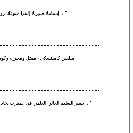
“إيسابيلا فيوريلا إليترا جيوفانا روسوليني ‏ - ممثلة ومنتجة ومؤلفة وعارضة أزياء إيطالية، ولعل أحد أهم عوامل شهرتها العالمية هو العقد المبرم …”
“يتميز التعليم العالي العلمي في المغرب بجانب الجامعات بوجود مدارس المهندسين. تتميز هذه المدارس على وجه الخصوص بمباريات الولوج وعدد المقاعد …”