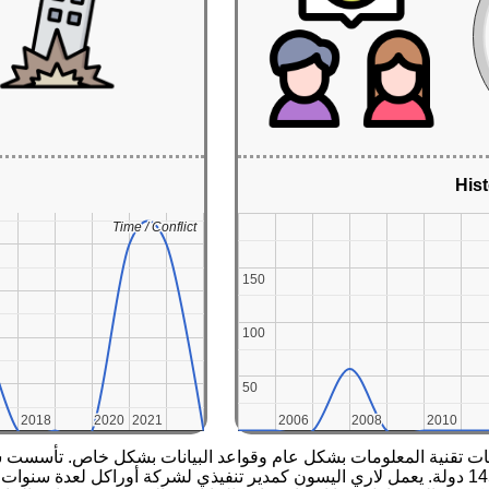
Hist
Time / Conflict
Time / Conflict
150
150
100
100
50
50
2018
2018
2020
2020
2021
2021
2006
2006
2008
2008
2010
2010