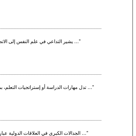
“يشير التداعي في علم النفس إلى الاتصال العقلي بين المفاهيم والأحداث والحالات العقلية التي تنشأ عن تجارب معينة. يتواجد التداعي في العديد من …”
“تدل مهارات الدراسة أو إستراتجيات التعلم، بمعنى آخر، على السلوك المتعلم أو المكتسب الذي يؤدي إلى التفوق في الدراسة، وينبغي أن يتوافر له شرطان …”
“الجدالات الكبرى في العلاقات الدولية عبارة عن عدد من الخلافات الشهيرة بين علماء العلاقات الدولية. يصف آشوورث كيف تأثر مجال العلاقات الدولية …”