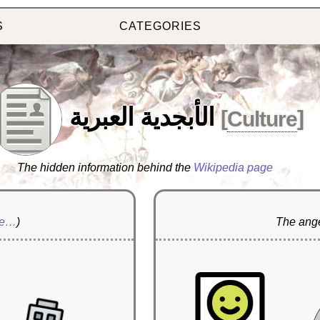
S
CATEGORIES
الأبجدية العبرية
[
Culture
]
The hidden information behind the
Wikipedia page
re…
)
The ange