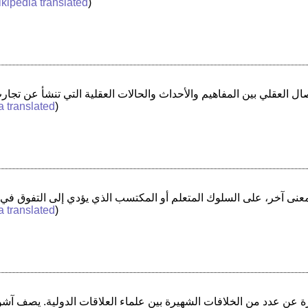
kipedia translated
)
a translated
)
a translated
)