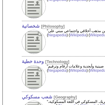
شخصانية
[
Philosophy
]
(
Negapedia
) (
Wikipedia
) (
Wikipedi
وحدة خطية
[
Technology
]
(
Negapedia
) (
Wikipedia
) (
Wikipedi
شعب مسكوكي
[
Geography
]
“شعب المسكوكي، المعروفون أيضًا باسم مسكوكي كريك، أو كريك، أو ميفسوكفلوك، أو كونفدرالية (تحالف) مسكوكي كريك. المسكوكي في اللغة المسكوكية،