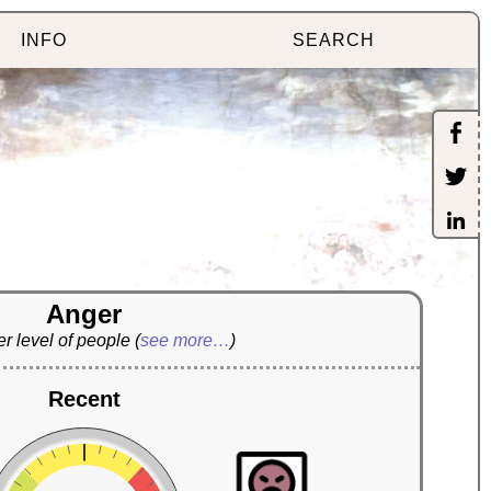
INFO
SEARCH
Anger
r level of people
(
see more…
)
Recent