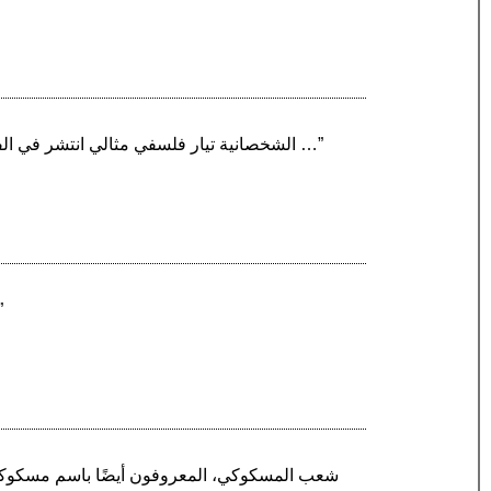
“الشخصانية تيار فلسفي مثالي انتشر في الفلسفتين الأمريكية والفرنسية في بداية القرن العشرين. ويعبر جوهره عن مذهب أخلاقي واجتماعي مبني على …”
“الوحدة الخطية