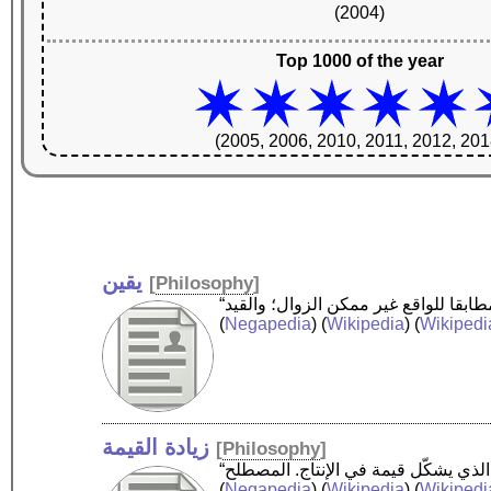
(2004)
Top 1000 of the year
(2005, 2006, 2010, 2011, 2012, 201
يقين
[
Philosophy
]
(
Negapedia
) (
Wikipedia
) (
Wikipedi
زيادة القيمة
[
Philosophy
]
(
Negapedia
) (
Wikipedia
) (
Wikipedi