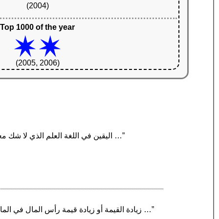
(2004)
Top 1000 of the year
(2005, 2006)
“اليقين في اللغة العلم الذي لا شك معه. وفي الاصطلاح اعتقاد الشيء بأنه كذا مع اعتقاد أنه لا يمكن إلا كذا، مطابقا للواقع غير ممكن الزوال؛ والقيد …”
“زيادة القيمة أو زيادة قيمة رأس المال في الماركسية هي الزيادة في قيمة الأصول الرأسمالية من خلال تطبيق العمل الذي يشكّل قيمة في الإنتاج. المصطلح …”