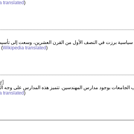
a translated
)
) (
Wikipedia translated
)
y
]
a translated
)