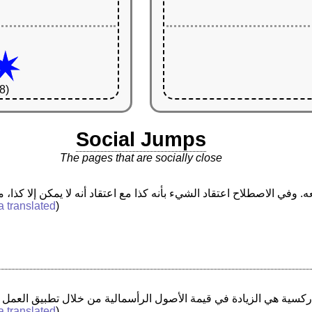
8)
Social Jumps
The pages that are socially close
a translated
)
a translated
)