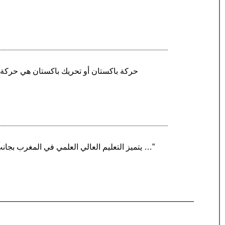
“يتميز التعليم العالي العلمي في المغرب بجانب الجامعات بوجود مدارس المهندسين. تتميز هذه المدارس على وجه الخصوص بمباريات الولوج وعدد المقاعد …”