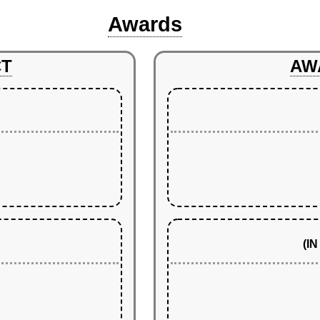
Awards
CT
AW
(I