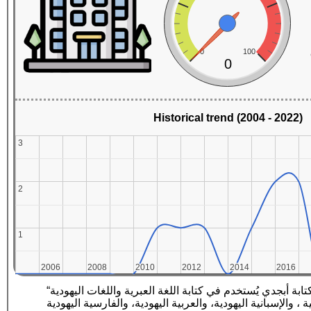
0
100
0
Historical trend (2004 - 2022)
3
3
2
2
1
1
2006
2006
2008
2008
2010
2010
2012
2012
2014
2014
2016
2016
“تُعرف الأبجدية العبرية في الأوساط الأكاديمية بعدة ألقاب، مثل: «الكتابة اليهودية»، و«كتابة المربع». وهي عبارة عن نظام كتابة أبجدي يُستخدم في كتابة اللغة العبرية واللغات اليهودية