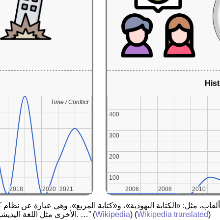
Hist
Time / Conflict
Time / Conflict
400
400
300
300
200
200
100
100
2018
2018
2020
2020
2021
2021
2006
2006
2008
2008
2010
2010
)
Wikipedia translated
) (
Wikipedia
(
الأخرى مثل اللغة اليديشية ، والإسبانية اليهودية، والعربية اليهودية، والفارسية اليهودية. …”