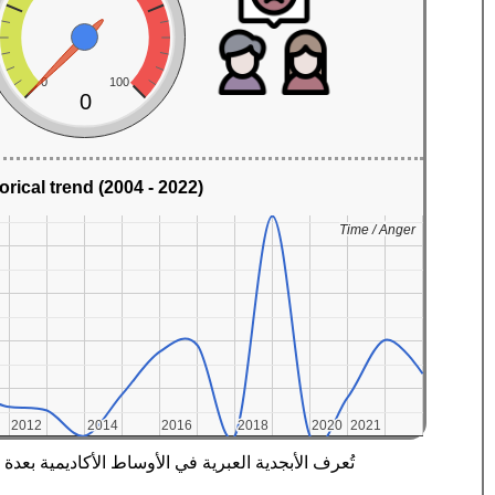
0
100
0
orical trend (2004 - 2022)
Time / Anger
Time / Anger
2012
2012
2014
2014
2016
2016
2018
2018
2020
2020
2021
2021