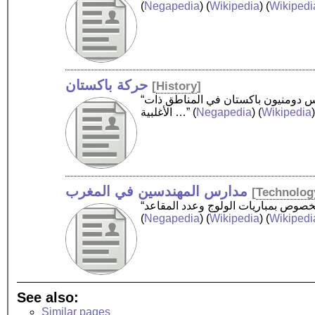
(
Negapedia
) (
Wikipedia
) (
Wikipedi
حركة باكستان
[
History
]
“حركة باكستان أو تحريك باكستان هي حركة سياسية برزت في النصف الأول من القرن العشرين، وسعت إلى تأسيس دومنيون باكستان في المناطق ذات
Wikipedia
) (
Negapedia
(
الأغلبية …”
مدارس المهندسين في المغرب
[
Technolog
(
Negapedia
) (
Wikipedia
) (
Wikipedi
See also:
Similar pages