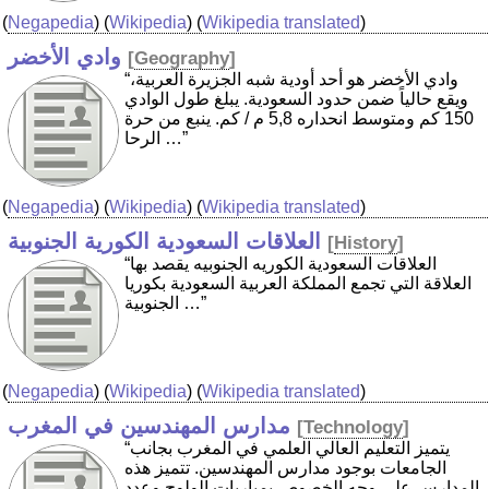
(
Negapedia
) (
Wikipedia
) (
Wikipedia translated
)
وادي الأخضر
[
Geography
]
“وادي الأخضر هو أحد أودية شبه الجزيرة العربية،
ويقع حالياً ضمن حدود السعودية. يبلغ طول الوادي
150 كم ومتوسط انحداره 5,8 م / كم. ينبع من حرة
الرحا …”
(
Negapedia
) (
Wikipedia
) (
Wikipedia translated
)
العلاقات السعودية الكورية الجنوبية
[
History
]
“العلاقات السعودية الكوريه الجنوبيه يقصد بها
العلاقة التي تجمع المملكة العربية السعودية بكوريا
الجنوبية …”
(
Negapedia
) (
Wikipedia
) (
Wikipedia translated
)
مدارس المهندسين في المغرب
[
Technology
]
“يتميز التعليم العالي العلمي في المغرب بجانب
الجامعات بوجود مدارس المهندسين. تتميز هذه
المدارس على وجه الخصوص بمباريات الولوج وعدد