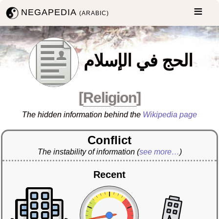
NEGAPEDIA
(ARABIC)
الحج في الإسلام
[
Religion
]
The hidden information behind the
Wikipedia page
Conflict
The instability of information
(
see more…
)
Recent