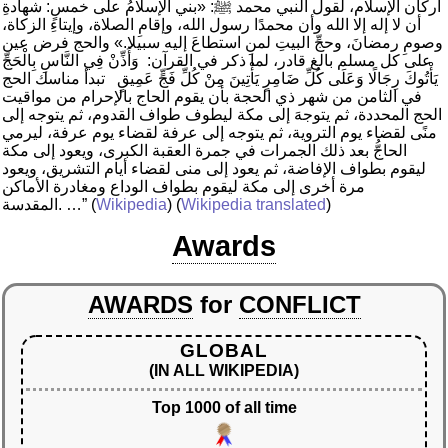
أركان الإسلام، لقول النبي محمد ﷺ: «بني الإسلامُ على خمسٍ: شهادةِ
أن لا إله إلا الله وأن محمدًا رسول الله، وإقامِ الصلاة، وإيتاءِ الزكاة،
وصومِ رمضانَ، وحجِّ البيتِ لمنِ استطاعَ إليه سبيلا.» والحج فرض عين
على كل مسلم بالغ قادر، لما ذكر في القرآن: وَأَذِّنْ فِي النَّاسِ بِالْحَجِّ
يَأْتُوكَ رِجَالًا وَعَلَى كُلِّ ضَامِرٍ يَأْتِينَ مِنْ كُلِّ فَجٍّ عَمِيقٍ تبدأ مناسك الحج
في الثامن من شهر ذي الحجة بأن يقوم الحاج بالإحرام من مواقيت
الحج المحددة، ثم يتوجهَ إلى مكة ليطوف طواف القدوم، ثم يتوجه إلى
منًى لقضاء يوم التروية، ثم يتوجه إلى عرفة لقضاء يوم عرفة، ليرمي
الحاجُّ بعد ذلك الجمرات في جمرة العقبة الكبرى، ويعود إلى مكة
ليقوم بطواف الإفاضة، ثم يعود إلى منى لقضاء أيام التشريق، ويعود
مرة أخرى إلى مكة ليقوم بطواف الوداع ومغادرة الأماكن
)
Wikipedia translated
) (
Wikipedia
(
المقدسة. …”
Awards
AWARDS
for
CONFLICT
GLOBAL
(IN ALL WIKIPEDIA)
Top 1000 of all time