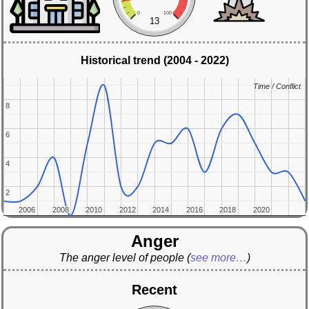
0
100
13
Historical trend (2004 - 2022)
Time / Conflict
Time / Conflict
8
8
6
6
4
4
2
2
2006
2006
2008
2008
2010
2010
2012
2012
2014
2014
2016
2016
2018
2018
2020
2020
Anger
The anger level of people
(
see more…
)
Recent