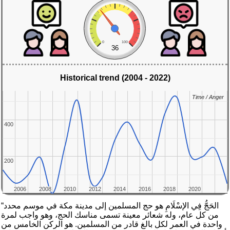
0
100
36
Historical trend (2004 - 2022)
Time / Anger
Time / Anger
400
400
200
200
2006
2006
2008
2008
2010
2010
2012
2012
2014
2014
2016
2016
2018
2018
2020
2020
“الحَجُّ فِي الإسْلَامِ هو حج المسلمين إلى مدينة مكة في موسم محدد
من كل عام، وله شعائر معينة تسمى مناسك الحج، وهو واجب لمرة
واحدة في العمر لكل بالغ قادر من المسلمين. هو الركن الخامس من