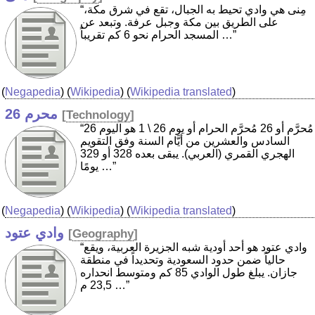
“مِنى هي وادي تحيط به الجبال، تقع في شرق مكة،
على الطريق بين مكة وجبل عرفة. وتبعد عن
المسجد الحرام نحو 6 كم تقريباً …”
(
Negapedia
) (
Wikipedia
) (
Wikipedia translated
)
26 محرم
[
Technology
]
“26 مُحرَّم أو 26 مُحرَّم الحرام أو يوم 26 \ 1 هو اليوم
السادس والعشرين من أيَّام السنة وفق التقويم
الهجري القمري (العربي). يبقى بعده 328 أو 329
يومًا …”
(
Negapedia
) (
Wikipedia
) (
Wikipedia translated
)
وادي عتود
[
Geography
]
“وادي عتود هو أحد أودية شبه الجزيرة العربية، ويقع
حالياً ضمن حدود السعودية وتحديداً في منطقة
جازان. يبلغ طول الوادي 85 كم ومتوسط انحداره
23,5 م …”