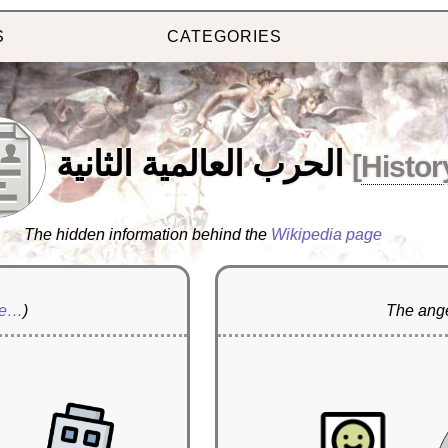
S
CATEGORIES
الحرب العالمية الثانية
[
Histor
The hidden information behind the
Wikipedia page
re…
)
The ange