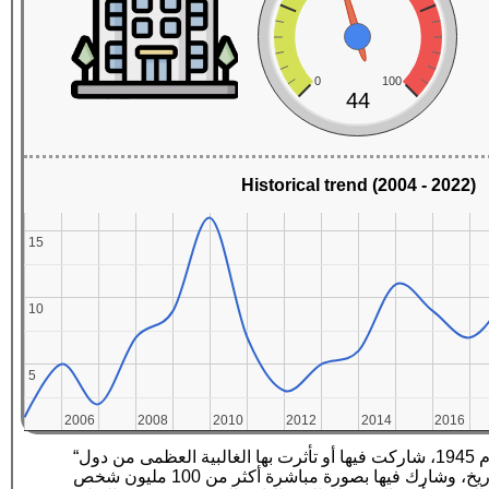
0
100
44
Historical trend (2004 - 2022)
15
15
10
10
5
5
2006
2006
2008
2008
2010
2010
2012
2012
2014
2014
2016
2016
“الحرب العالمية الثانية هي حرب دولية بدأت في الأول من سبتمبر من عام 1939 في أوروبا وانتهت في الثاني من سبتمبر عام 1945، شاركت فيها أو تأثرت بها الغالبية العظمى من دول
العالم منها الدول العظمى في حلفين عسكريين متنازعين هما: قوات الحلفاء ودول المحور، كما أنها الحرب الأوسع في التاريخ، وشارك فيها بصورة مباشرة أكثر من 100 مليون شخص