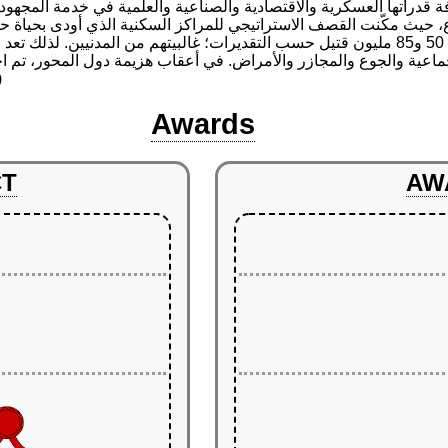
رئيسية كافة قدراتها العسكرية والاقتصادية والصناعية والعلمية في خدمة المج
اع، حيث مكّنت القصف الاستراتيجي للمراكز السكنية الذي أودى بحياة حو
هيروشيما وناغازاكي، أدت الحرب إلى وقوع ما بين 50 و85 مليون قتيل حسب التقديرات؛ غالبيت.
اعية والجوع والمجازر والأمراض. في أعقاب هزيمة دول المحور، تم احت
)
Awards
CT
AW