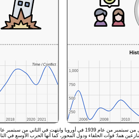
Hist
Time / Conflict
Time / Conflict
1,000
1,000
750
750
500
500
250
250
2018
2018
2020
2020
2021
2021
2006
2006
2008
2008
2010
2010