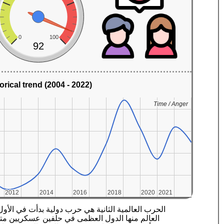
0
100
92
orical trend (2004 - 2022)
Time / Anger
Time / Anger
2012
2012
2014
2014
2016
2016
2018
2018
2020
2020
2021
2021