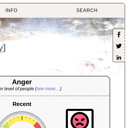
INFO
SEARCH
y
]
Anger
r level of people
(
see more…
)
Recent