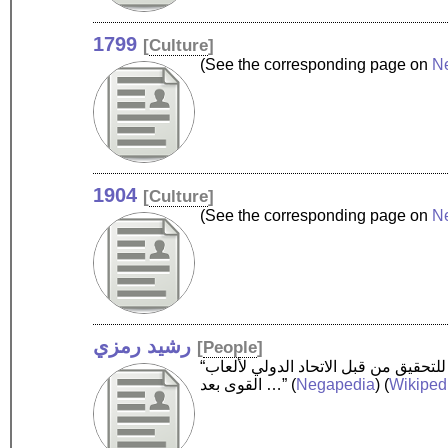
1799
[
Culture
]
(See the corresponding page on
N
1904
[
Culture
]
(See the corresponding page on
N
رشيد رمزي
[
People
]
“رشيد رمزي عداء مسافات متوسطة بحريني الجنسية مغربي المولد متخصص في سباقي 800 متر و1500 متر. خضع رشيد للتحقيق من قبل الاتحاد الدولي لألعاب
القوى بعد …”
(
Negapedia
) (
Wikiped