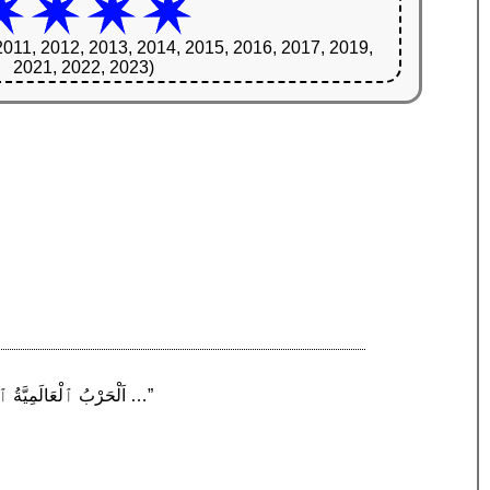
2011, 2012, 2013, 2014, 2015, 2016, 2017, 2019,
2021, 2022, 2023)
“اَلْحَرْبُ ٱلْعَالَمِيَّةُ ٱلْأُوّلَىٰ، عُرفَتْ حينئذٍ بالْحَرِبِ ٱلْعُظْمَىٰ، هي حرب عالمية نشبت بدايةً في أوروبا من 28 يوليو 1914 وانتهت في …”