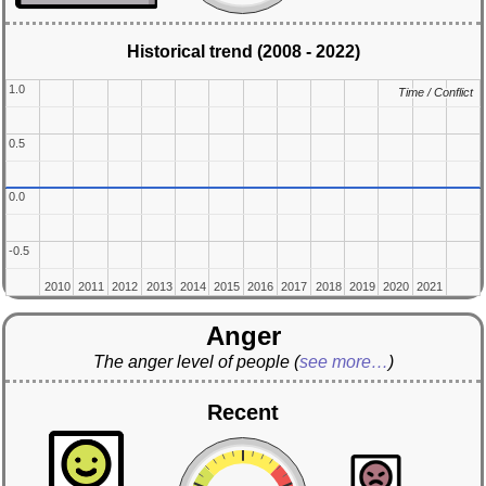
Historical trend (2008 - 2022)
1.0
1.0
Time / Conflict
Time / Conflict
0.5
0.5
0.0
0.0
-0.5
-0.5
2010
2010
2011
2011
2012
2012
2013
2013
2014
2014
2015
2015
2016
2016
2017
2017
2018
2018
2019
2019
2020
2020
2021
2021
Anger
The anger level of people
(
see more…
)
Recent