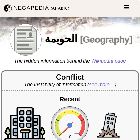
NEGAPEDIA
(ARABIC)
الحويمة
[
Geography
]
The hidden information behind the
Wikipedia page
Conflict
The instability of information
(
see more…
)
Recent
0
100
0