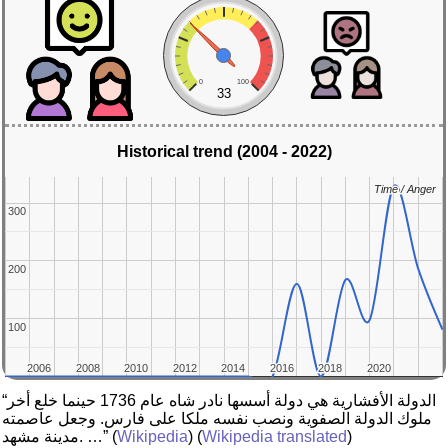
0
100
33
Historical trend (2004 - 2022)
Time / Anger
Time / Anger
300
300
200
200
100
100
2006
2006
2008
2008
2010
2010
2012
2012
2014
2014
2016
2016
2018
2018
2020
2020
“الدولة الأفشارية هي دولة أسسها نادر شاه عام 1736 حينما خلع أخر
ملوك الدولة الصفوية ونصب نفسه ملكا على فارس. وجعل عاصمته
)
Wikipedia translated
) (
Wikipedia
(
مدينة مشهد. …”