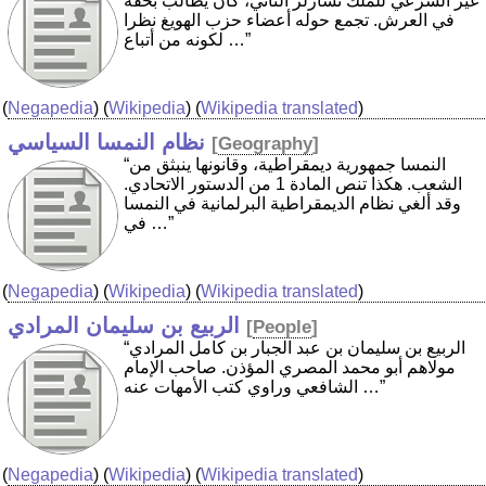
غير الشرعي للملك تشارلز الثاني، كان يطالب بحقه
في العرش. تجمع حوله أعضاء حزب الهويغ نظرا
لكونه من أتباع …”
(
Negapedia
) (
Wikipedia
) (
Wikipedia translated
)
نظام النمسا السياسي
[
Geography
]
“النمسا جمهورية ديمقراطية، وقانونها ينبثق من
الشعب. هكذا تنص المادة 1 من الدستور الاتحادي.
وقد ألغي نظام الديمقراطية البرلمانية في النمسا
في …”
(
Negapedia
) (
Wikipedia
) (
Wikipedia translated
)
الربيع بن سليمان المرادي
[
People
]
“الربيع بن سليمان بن عبد الجبار بن كامل المرادي
مولاهم أبو محمد المصري المؤذن. صاحب الإمام
الشافعي وراوي كتب الأمهات عنه …”
(
Negapedia
) (
Wikipedia
) (
Wikipedia translated
)