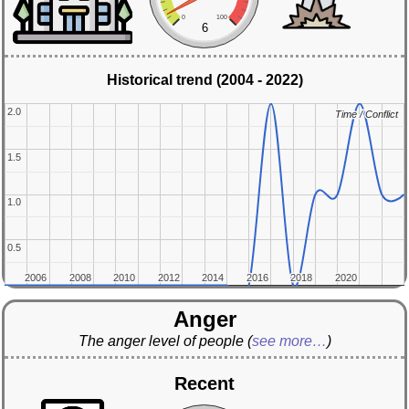
0
100
6
Historical trend (2004 - 2022)
2.0
2.0
Time / Conflict
Time / Conflict
1.5
1.5
1.0
1.0
0.5
0.5
2006
2006
2008
2008
2010
2010
2012
2012
2014
2014
2016
2016
2018
2018
2020
2020
Anger
The anger level of people
(
see more…
)
Recent