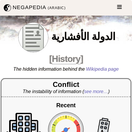
NEGAPEDIA
(ARABIC)
الدولة الأفشارية
[
History
]
The hidden information behind the
Wikipedia page
Conflict
The instability of information
(
see more…
)
Recent