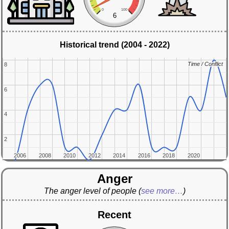
0
100
6
Historical trend (2004 - 2022)
Time / Conflict
Time / Conflict
8
8
6
6
4
4
2
2
2006
2006
2008
2008
2010
2010
2012
2012
2014
2014
2016
2016
2018
2018
2020
2020
Anger
The anger level of people
(
see more…
)
Recent