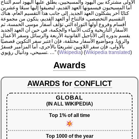
الأولى مشتركة بين اليهود والمسيحيين، يطلق عليها اليهود اسم التناخ
أما المسيحيون فيسمونها العهد القديم، ليضيفوا إليها سبعًا وعشرين
كتابًا آخر يشكلون العهد الجديد. إلى جانب هذا التقسيم العام، هناك
التقسيم التخصصي، فالتناخ أو العهد القديم، يتكون من مجموعة
أقسام وفروع أولها التوراة التي تؤلف أسفار موسى الخمسة، ثم
الأسفار التاريخية وكتب الأنبياء والحكمة، في حين أن العهد الجديد
يقسم بدوره إلى الأناجيل القانونية الأربعة والرسائل وسفر الأعمال
والرؤيا. ومواضيع الأسفار مختلفة، فإن اعتبر سفر التكوين قصصيًا
بالأولى، فإن سفر اللاويين تشريعيًا بالأحرى، أما المزامير فسفرٌ
)
Wikipedia translated
) (
Wikipedia
(
تسبيحي، ودانيال رؤيوي. …”
Awards
AWARDS
for
CONFLICT
GLOBAL
(IN ALL WIKIPEDIA)
Top 1% of all time
Top 1000 of the year