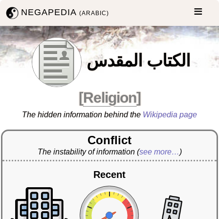
NEGAPEDIA
(ARABIC)
الكتاب المقدس
[
Religion
]
The hidden information behind the
Wikipedia page
Conflict
The instability of information
(
see more…
)
Recent