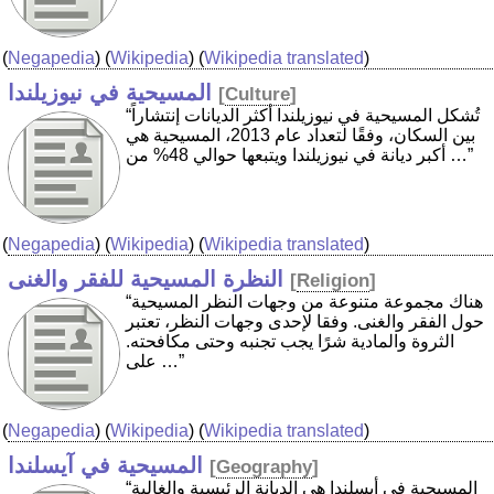
(
Negapedia
) (
Wikipedia
) (
Wikipedia translated
)
المسيحية في نيوزيلندا
[
Culture
]
“تُشكل المسيحية في نيوزيلندا أكثر الديانات إنتشاراً
بين السكان، وفقًا لتعداد عام 2013، المسيحية هي
أكبر ديانة في نيوزيلندا ويتبعها حوالي 48% من …”
(
Negapedia
) (
Wikipedia
) (
Wikipedia translated
)
النظرة المسيحية للفقر والغنى
[
Religion
]
“هناك مجموعة متنوعة من وجهات النظر المسيحية
حول الفقر والغنى. وفقا لإحدى وجهات النظر، تعتبر
الثروة والمادية شرًا يجب تجنبه وحتى مكافحته.
على …”
(
Negapedia
) (
Wikipedia
) (
Wikipedia translated
)
المسيحية في آيسلندا
[
Geography
]
“المسيحية في أيسلندا هي الديانة الرئيسية والغالبة