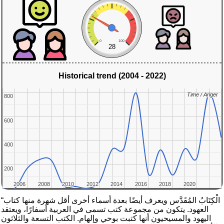
0
100
28
Historical trend (2004 - 2022)
Time / Anger
Time / Anger
800
800
600
600
400
400
200
200
2006
2006
2008
2008
2010
2010
2012
2012
2014
2014
2016
2016
2018
2018
2020
2020
“الْكِتَابُ المُقَدَّس ويعرف أيضًا بعدة أسماء أخرى أقل شهرة منها كتاب
العهود. يتكون من مجموعة كتب تسمى في العربية أسفارًا، ويعتقد
اليهود والمسيحيون أنها كتبت بوحي وإلهام. الكتب التسعة والثلاثون