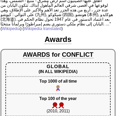
أطلق عليها الصينيون اسم أرض مشرق - منبع - الشمس، وهذا
لوقوعها في أقصى شرقي العالم المأهول آنذاك. تتكون اليابان من
عدة جزر ، أربع من هذه الجزر تعد الأهم والأكبر على الإطلاق، وهي
على التوالي : كيوشو (九州), شيكوكو (四国), هونشو (本州), هوكايدو
(北海道). بعد اعتماد الدستور في عام 1947 تحول نظام الحكم في
اليابان إلى نظام ملكي دستوري يضم إمبراطورًا وبرلماناً منتخبًا. …”
(
Wikipedia
) (
Wikipedia translated
)
Awards
AWARDS
for
CONFLICT
GLOBAL
(IN ALL WIKIPEDIA)
Top 1000 of all time
Top 100 of the year
(2010, 2011)