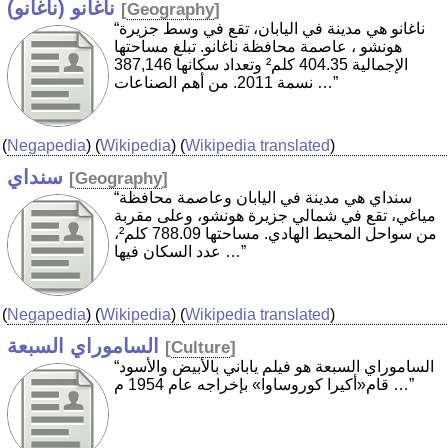
ناغانو (ناغانو)
[
Geography
]
“ناغانو هي مدينة في اليابان، تقع في وسط جزيرة
هونشو ، عاصمة محافظة ناغانو. تبلغ مساحتها
الإجمالية 404.35 كلم² وتعداد سكانها 387,146
نسمة 2011. من أهم الصناعات …”
(
Negapedia
) (
Wikipedia
) (
Wikipedia translated
)
سنداي
[
Geography
]
“سنداي هي مدينة في اليابان وعاصمة محافظة
مياغي، تقع في شمالي جزيرة هونشو، وعلى مقربة
من سواحل المحيط الهادي. مساحتها 788.09 كلم²،
عدد السكان فيها …”
(
Negapedia
) (
Wikipedia
) (
Wikipedia translated
)
الساموراي السبعة
[
Culture
]
“الساموراي السبعة هو فيلم ياباني بالأبيض والأسود
قام«أكيرا كوروساوا» بإخراجه عام 1954 م …”