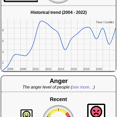
Historical trend (2004 - 2022)
Time / Conflict
Time / Conflict
8
8
6
6
4
4
2
2
2006
2006
2008
2008
2010
2010
2012
2012
2014
2014
2016
2016
2018
2018
2020
2020
Anger
The anger level of people
(
see more…
)
Recent