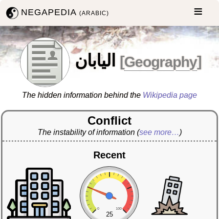
NEGAPEDIA
(ARABIC)
اليابان
[
Geography
]
The hidden information behind the
Wikipedia page
Conflict
The instability of information
(
see more…
)
Recent
0
100
25