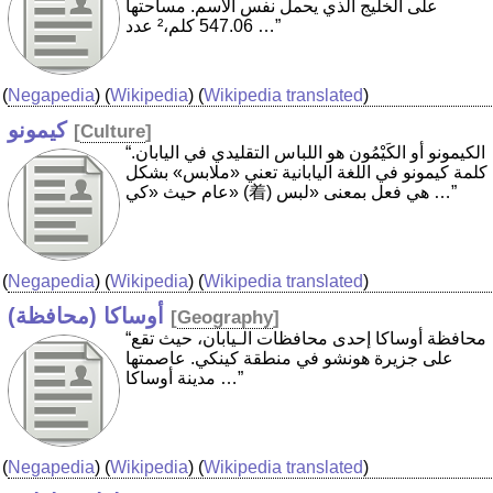
على الخليج الذي يحمل نفس الاسم. مساحتها
547.06 كلم،² عدد …”
(
Negapedia
) (
Wikipedia
) (
Wikipedia translated
)
كيمونو
[
Culture
]
“الكيمونو أو الكَيْمُون هو اللباس التقليدي في اليابان.
كلمة كيمونو في اللغة اليابانية تعني «ملابس» بشكل
عام حيث «كي» (着) هي فعل بمعنى «لبس …”
(
Negapedia
) (
Wikipedia
) (
Wikipedia translated
)
أوساكا (محافظة)
[
Geography
]
“محافظة أوساكا إحدى محافظات الـيابان، حيث تقع
على جزيرة هونشو في منطقة كينكي. عاصمتها
مدينة أوساكا …”
(
Negapedia
) (
Wikipedia
) (
Wikipedia translated
)