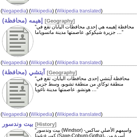
(
Negapedia
) (
Wikipedia
) (
Wikipedia translated
)
إهيمه (محافظة)
[
Geography
]
“محافظة إهيمه هي إحدى محافظات اليابان تقع في
جزيرة شيكوكو, عاصمتها مدينة ماتسوياما …”
(
Negapedia
) (
Wikipedia
) (
Wikipedia translated
)
آيتشي (محافظة)
[
Geography
]
“محافظة آيتشي إحدى محافظات اليابان، تقع في
منطقة توكاي من منطقة تشوبو، وسط جزيرة
هونشو. عاصمتها مدينة ناغويا …”
(
Negapedia
) (
Wikipedia
) (
Wikipedia translated
)
بيت وندسور
[
History
]
“بيت وندسور (Windsor) واسمهم الأصلي ساكس-
كوبرغ-غوتا (Saxe-Coburg-Gotha)، أسرة من