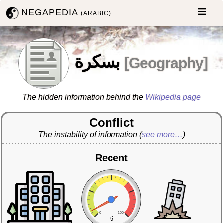
NEGAPEDIA
(ARABIC)
بسكرة
[
Geography
]
The hidden information behind the
Wikipedia page
Conflict
The instability of information
(
see more…
)
Recent
0
100
6