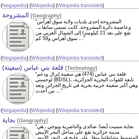
(
Negapedia
) (
Wikipedia
) (
Wikipedia translated
)
المشروحة
[
Geography
]
“المشروحة إحدى بلديات ولاية سوق أهراس
وعاصمة دائرة المشروحة. كانت تسمى سابقا بـ ‏.
تقع على بعد 21 كيلومترا إلى الشمال الغربي من
سوق أهراس و58 كم …”
(
Negapedia
) (
Wikipedia
) (
Wikipedia translated
)
قلعة بني عباس (سفينة)
[
Technology
]
“قلعة بني عباس (474) هي سفينة إنزال ودعم
لوجستي (BDSL)، تابعة للقوات البحرية الجزائرية،
وهي أكبر سفينة حربية بحرية في تاريخ الجزائر، وتعد
من أحدث …”
(
Negapedia
) (
Wikipedia
) (
Wikipedia translated
)
بجاية
[
Geography
]
“بجاية سميت أيضا: صالدى والناصرية وبوجي ‏، هي
مدينة جزائرية تقع على ساحل البحر الأبيض
المتوسط وشاطئها مطل على خليج في البحر الأبيض