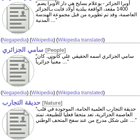
“أوبرا الجزائر - بوعلام بسايح هي دار الأوبرا يضم
1400 مقعد، الواقعة ببلدية أولاد فايت بـالجزائر
العاصمة، وقد تم تطويره من قبل مجموعة الهندسة
المدنية …”
(
Negapedia
) (
Wikipedia
) (
Wikipedia translated
)
سامي الجزائري
[
People
]
“سامي الجزائري اسمه الحقيقي علي كانوني. كان
مغنياً جزائرياًً …”
(
Negapedia
) (
Wikipedia
) (
Wikipedia translated
)
حديقة التجارب
[
Nature
]
“حديقة التجارب العلمية الحامة، الموجودة في قلب
العاصمة الجزائرية، تعد متحفا فعليا للطبيعة، تمتد
على شكل مدرج من عند سفح المتحف الوطني …”