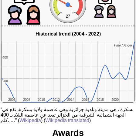
0
100
27
Historical trend (2004 - 2022)
Time / Anger
Time / Anger
400
400
200
200
2006
2006
2008
2008
2010
2010
2012
2012
2014
2014
2016
2016
2018
2018
2020
2020
“بسكرة ‏، هي مدينة وبلدية جزائرية وهي عاصمة ولاية بسكرة، تقع في
الجهة الشمالية الشرقية من الجزائر تبعد عن عاصمة البلاد بـ 400
)
Wikipedia translated
) (
Wikipedia
(
كلم. …”
Awards