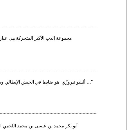
“أتّيليو تيروزّي ‏ هو ضابط في الجيش الإيطالي وسياسي فاشستي كان حاكم مستعمرة برقة الإيطالية بين عامي 1926 و1928. برز سياسياً في الدولة الإيطالية …”