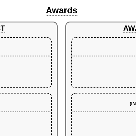
Awards
CT
AW
(I