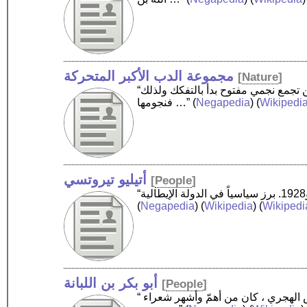
مجموعة الدب الأكبر المتحركة
[
Nature
]
“مجموعة الدب الأكبر المتحركة هي عبارة عن مجموعة نجوم متحركة تقع في كوكبة الدب الأكبر. وهي عبارة عن تجمع نجمي مفتوح بدأ بالتفكك ولذلك
Wikipedi
) (
Negapedia
(
فنجومها …”
أتيليو تيروتسي
[
People
]
(
Negapedia
) (
Wikipedia
) (
Wikipedi
أبو بكر بن اللبانة
[
People
]
“ أبو بكر محمد بن عيسى بن محمد اللخمي الداني المعروف بابن اللبانة هو شاعر أندلسي عاش خلال القرن الخامس الهجري ، كان من أهمّ وأشهر شعراء