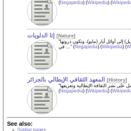
(
Negapedia
) (
Wikipedia
) (
Wikipedi
إتا الدلويات
[
Nature
]
“إتا الدلويات هي زخة شهب تترافق مع مرور مذنب هالي. تكون زخة الشهب مرئية كل سنة من أواخر شهر نيسان (أبريل) إلى أوائل أيار (مايو)، وتكون ذروتها
Wi
) (
Wikipedia
) (
Negapedia
(
في …”
المعهد الثقافي الإيطالي بالجزائر
[
History
]
(
Negapedia
) (
Wikipedia
) (
Wikipedi
See also:
Similar pages