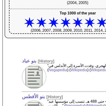
(2004, 2005)
Top 1000 of the year
(2006, 2007, 2008, 2009, 2010, 2011, 2014, 
بنو عباد
[
History
]
(
Negapedia
) (
Wikipedia
) (
Wikipedi
بنو الأفطس
[
History
]
“بنو الأفطس هم سلالة بربرية مستعربة حكمت مدينة مملكة بطليوس في الأندلس خلال عصر ملوك الطوائف، منذ عام 413 حتى 488 هـ. تنسب إلى مؤسسها عبد
)
Wikipedia
) (
Negapedia
(
الله بن …”