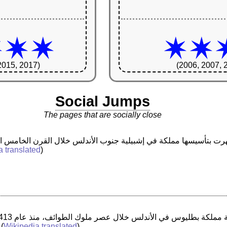
2015, 2017)
(2006, 2007, 
Social Jumps
The pages that are socially close
a translated
)
 (
Wikipedia translated
)