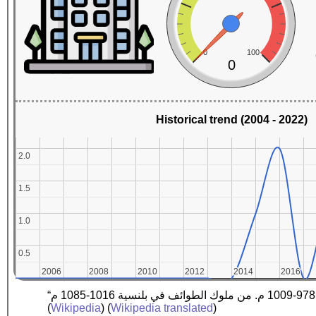
0
100
0
Historical trend (2004 - 2022)
2.0
2.0
1.5
1.5
1.0
1.0
0.5
0.5
2006
2006
2008
2008
2010
2010
2012
2012
2014
2014
2016
2016
(
Wikipedia
) (
Wikipedia translated
)