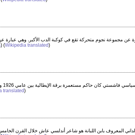
a
) (
Wikipedia translated
)
a translated
)