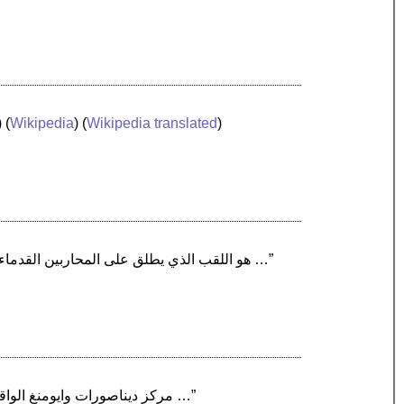
) (
Wikipedia
) (
Wikipedia translated
)
“ساموراي أو بوشي (武士) هو اللقب الذي يطلق على المحاربين القدماء في اليابان. تعني كلمة «ساموراي» في اللغة اليابانية «الذي يضع نفسه في الخدمة …”
“مركز ديناصورات وايومنغ الواقع في بلدة ثيرموبولس بولاية وايومنغ الأمريكيَّة هو واحد من متاحف الديناصورات القليلة في العالم التي تَعرض …”