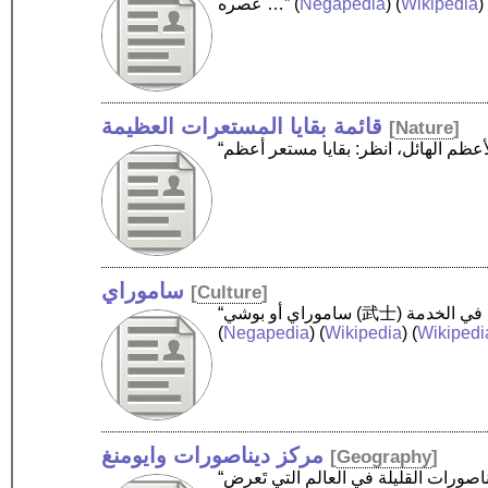
)
Wikipedia
) (
Negapedia
(
عصره …”
قائمة بقايا المستعرات العظيمة
[
Nature
]
ساموراي
[
Culture
]
(
Negapedia
) (
Wikipedia
) (
Wikipedi
مركز ديناصورات وايومنغ
[
Geography
]