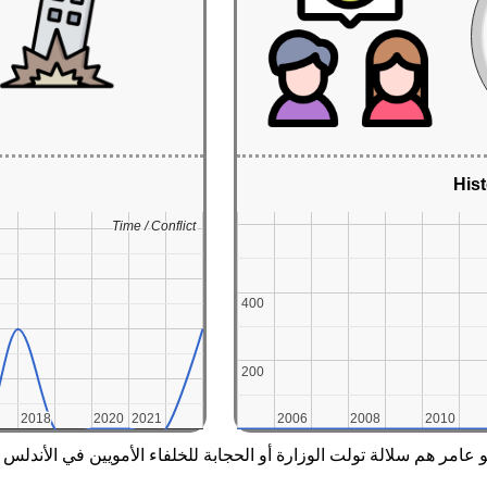
Hist
Time / Conflict
Time / Conflict
400
400
200
200
2018
2018
2020
2020
2021
2021
2006
2006
2008
2008
2010
2010