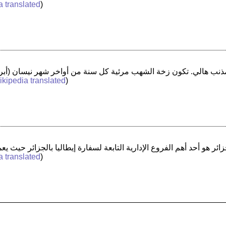
a translated
)
kipedia translated
)
a translated
)