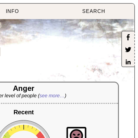
INFO
SEARCH
]
Anger
r level of people
(
see more…
)
Recent