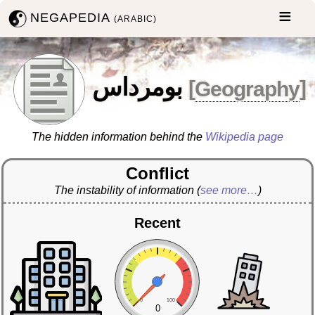
NEGAPEDIA
(ARABIC)
بومرداس
[
Geography
]
The hidden information behind the
Wikipedia page
Conflict
The instability of information
(
see more…
)
Recent
0
100
0