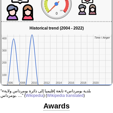
0
100
0
Historical trend (2004 - 2022)
Time / Anger
Time / Anger
400
400
300
300
200
200
100
100
2006
2006
2008
2008
2010
2010
2012
2012
2014
2014
2016
2016
2018
2018
2020
2020
“«بلدية بومرداس» تابعة إقليميا إلى دائرة بومرداس ولاية
بومرداس. …”
(
Wikipedia
) (
Wikipedia translated
)
Awards