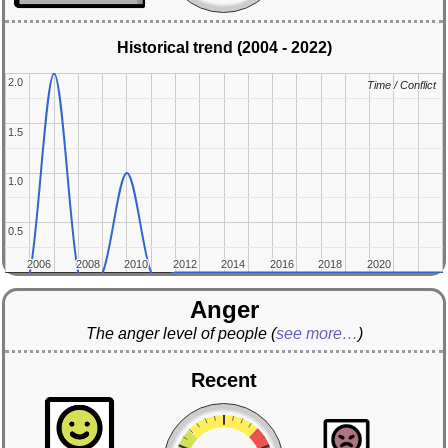
Historical trend (2004 - 2022)
2.0
2.0
Time / Conflict
Time / Conflict
1.5
1.5
1.0
1.0
0.5
0.5
2006
2006
2008
2008
2010
2010
2012
2012
2014
2014
2016
2016
2018
2018
2020
2020
Anger
The anger level of people
(
see more…
)
Recent