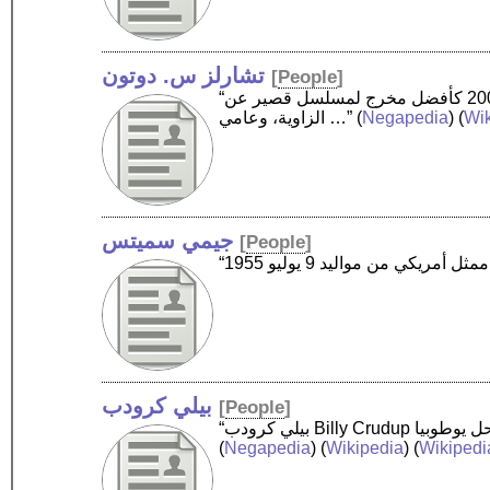
تشارلز س. دوتون
[
People
]
“تشارلز ستانلي دوتون ‏ ممثل ومخرج أمريكي من مواليد 30 يناير 1951، حاصل على جائزة الإيمي ثلاث مرات عام 2000 كأفضل مخرج لمسلسل قصير عن
الزاوية، وعامي …”
(
Negapedia
) (
Wi
جيمي سميتس
[
People
]
بيلي كرودب
[
People
]
(
Negapedia
) (
Wikipedia
) (
Wikipedi