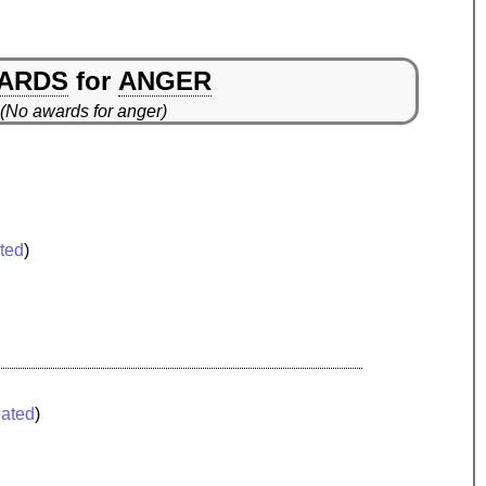
ARDS
for
ANGER
(No awards for anger)
ated
)
lated
)