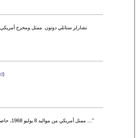
ed
)
“بيلي كرودب Billy Crudup ممثل أمريكي من مواليد 8 يوليو 1968، حاصل على جائزة توني كأفضل ممثل مسرحي عام 2007 عن مسرحية ساحل يوطوبيا …”