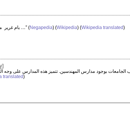
“بام غرير ‏ ممثلة أمريكية من مواليد 26 مايو 1949 …”
(
Negapedia
) (
Wikipedia
) (
Wikipedia translated
)
y
]
a translated
)