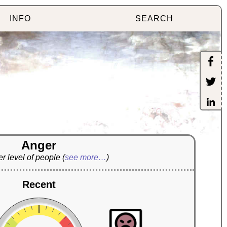
INFO
SEARCH
Anger
r level of people
(
see more…
)
Recent