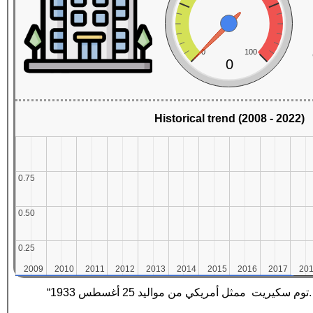
0
100
0
Historical trend (2008 - 2022)
0.75
0.75
0.50
0.50
0.25
0.25
2009
2009
2010
2010
2011
2011
2012
2012
2013
2013
2014
2014
2015
2015
2016
2016
2017
2017
20
20
“غسطس 1933