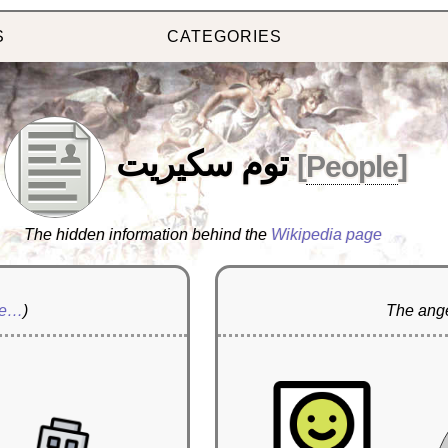
S
CATEGORIES
توم سكيريت
[
People
]
The hidden information behind the
Wikipedia page
re…
)
The ange