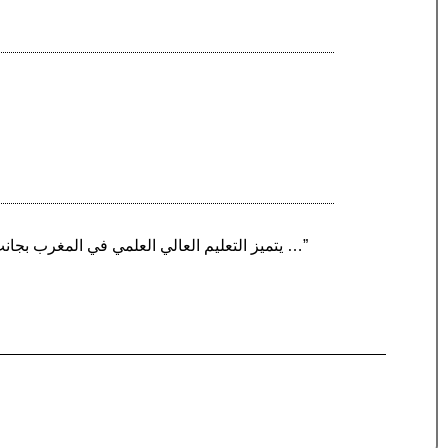
“يتميز التعليم العالي العلمي في المغرب بجانب الجامعات بوجود مدارس المهندسين. تتميز هذه المدارس على وجه الخصوص بمباريات الولوج وعدد المقاعد …”