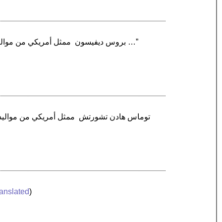
“بروس ديفيسون ‏ ممثل أمريكي من مواليد 28 يونيو 1946، حاصل على جائزة الغولدن غلوب 1991 لأفضل ممثل مساعد عن دوره في فيلم رفيق قديم …”
ranslated
)