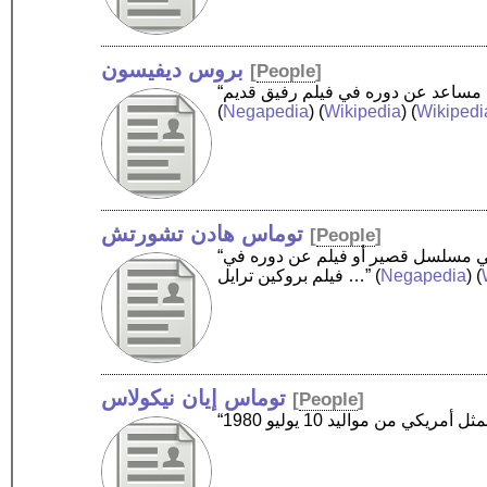
بروس ديفيسون
[
People
]
(
Negapedia
) (
Wikipedia
) (
Wikipedi
توماس هادن تشورتش
[
People
]
“توماس هادن تشورتش ‏ ممثل أمريكي من مواليد 17 يونيو 1960. حاصل على جائزة الإيمي 2007 لأفضل ممثل مساند في مسلسل قصير أو فيلم عن دوره في
فيلم بروكين ترايل …”
(
Negapedia
) (
توماس إيان نيكولاس
[
People
]