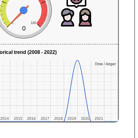
0
100
0
orical trend (2008 - 2022)
Time / Anger
Time / Anger
2014
2014
2015
2015
2016
2016
2017
2017
2018
2018
2019
2019
2020
2020
2021
2021