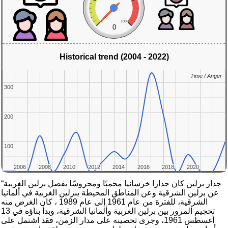
0
100
0
Historical trend (2004 - 2022)
Time / Anger
Time / Anger
300
300
200
200
100
100
2006
2006
2008
2008
2010
2010
2012
2012
2014
2014
2016
2016
2018
2018
2020
2020
“جدار برلين كان جدارا خرسانيا محميًا ومحروسّا يفصل برلين الغربية
عن برلين الشرقية وعن المناطق المحيطة ببرلين الغربية في ألمانيا
الشرقية، للفترة من عام 1961 إلى عام 1989 ، كان الغرض منه
تحجيم المرور بين برلين الغربية وألمانيا الشرقية، وبدأ بناؤه في 13
أغسطس 1961، وجرى تحصينه على مدار الزمن، فقد اشتمل على