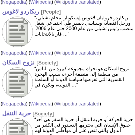
(
Negapedia
) (
Wikipedia
) (
Wikipedia translated
)
ريكاردو لاغوس
[
People
]
“ريكاردو فروليان لاغوس إيسكوبار ‏ محام تشيلي،
ورجل اقتصاد، وسياسي ديمقراطي اجتماعي شغل
منصب رئيس تشيلي من عام 2000 حتى عام 2006.
فاز بالانتخابات …”
(
Negapedia
) (
Wikipedia
) (
Wikipedia translated
)
نزوح السكان
[
Society
]
“نزوح السكان هو تحرك مجموعة كبيرة من الناس
من منطقة إلى منطقة أخرى، بسبب الهجرة
القسرية التي تفرضها سياسة الدولة أو السلطة
الدولية، وتكون في …”
(
Negapedia
) (
Wikipedia
) (
Wikipedia translated
)
حرية التنقل
[
Society
]
“حرية الحركة أو حرية التنقل أو حرية السفر هي أحد
حقوق الإنسان التي يحترمها الدستور في الكثير من
الدول والتي تنص على أن مواطني الدولة لهم