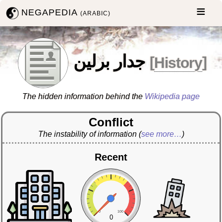
NEGAPEDIA
(ARABIC)
جدار برلين
[
History
]
The hidden information behind the
Wikipedia page
Conflict
The instability of information
(
see more…
)
Recent
0
100
0