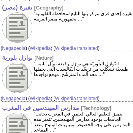
بقيرة (مصر)
[
Geography
]
“بقيرة إحدى قرى مركز بنها التابع لمحافظة القليوبية
بجمهورية مصر العربية …”
(
Negapedia
) (
Wikipedia
) (
Wikipedia translated
)
نوازل بلورية
[
Nature
]
“النّوازل البلّوريّة هي نوازل رفيعة تمثّل أنابيب
طبيعيّة تشكّلت من ترسّبات الكالسيت الّتي يحملها
معه الماء المترشّح. موقع تواجدها …”
(
Negapedia
) (
Wikipedia
) (
Wikipedia translated
)
مدارس المهندسين في المغرب
[
Technology
]
“يتميز التعليم العالي العلمي في المغرب بجانب
الجامعات بوجود مدارس المهندسين. تتميز هذه
المدارس على وجه الخصوص بمباريات الولوج وعدد
المقاعد …”