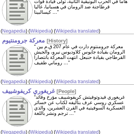
هاما في الحرب البونيقية الثانية، تولى قيادة قوات
قرطاجنة ضد الرومان في هسبانيا، غاليا
كيسالبينا …”
(
Negapedia
) (
Wikipedia
) (
Wikipedia translated
)
معركة جرومنتيوم
[
History
]
“ معركة جرومنتوم دارت في عام 207 ق.م بين
الرومان بقيادة جايوس كلاوديوس نيرو، والجيش
القرطاجي بقيادة حنبعل. انتهت المعركة بانتصارا
روماني طفيف …”
(
Negapedia
) (
Wikipedia
) (
Wikipedia translated
)
غريغوري كريفوشييف
[
People
]
“غريغوري فيدوتوفيتش كريفوشييف مؤرخ وقائد
عسكري روسي عرف بتأليفه لكتاب عن خسائر
العسكرية السوفيتية في القرن العشرين، والذي
ترجم ونشر باللغة …”
(
Negapedia
) (
Wikipedia
) (
Wikipedia translated
)