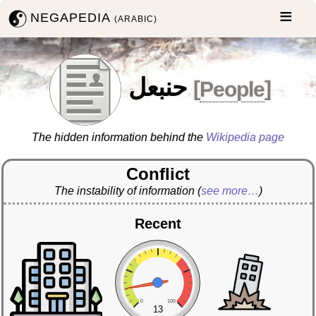
NEGAPEDIA
(ARABIC)
حنبعل
[
People
]
The hidden information behind the
Wikipedia page
Conflict
The instability of information
(
see more…
)
Recent
0
100
13