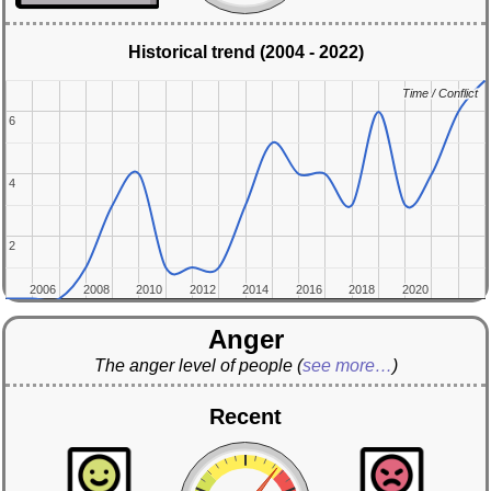
Historical trend (2004 - 2022)
Time / Conflict
Time / Conflict
6
6
4
4
2
2
2006
2006
2008
2008
2010
2010
2012
2012
2014
2014
2016
2016
2018
2018
2020
2020
Anger
The anger level of people
(
see more…
)
Recent