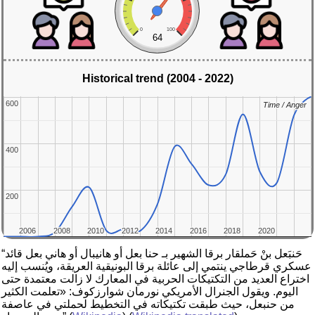
0
100
64
Historical trend (2004 - 2022)
600
600
Time / Anger
Time / Anger
400
400
200
200
2006
2006
2008
2008
2010
2010
2012
2012
2014
2014
2016
2016
2018
2018
2020
2020
“حَنبَعل بنْ حَملقار برقا الشهير بـ حنا بعل أو هانيبال أو هاني بعل قائد
عسكري قرطاجي ينتمي إلى عائلة برقا البونيقية العريقة، ويُنسب إليه
اختراع العديد من التكتيكات الحربية في المعارك لا زالت معتمدة حتى
اليوم. ويقول الجنرال الأمريكي نورمان شوارزكوف: «تعلمت الكثير
من حنبعل، حيث طبقت تكتيكاته في التخطيط لحملتي في عاصفة