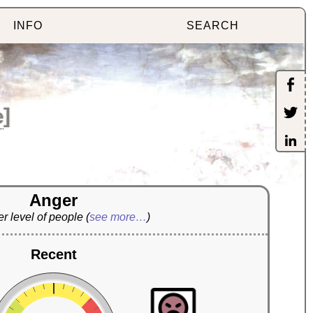
INFO
SEARCH
e
]
Anger
r level of people
(
see more…
)
Recent