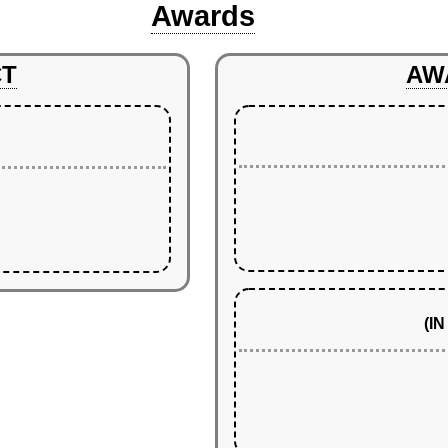
Awards
CT
AW
(I