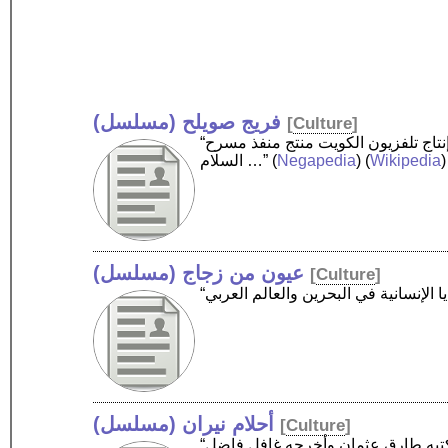
فريج صويلح (مسلسل)
[
Culture
]
“فريج صويلح، مسلسل كويتي من تأليف عبد العزيز المسلم وشارك بالتأليف محمدالفرج، وإخراج حسين المفيدي، إنتاج تلفزيون الكويت منتج منفذ مسرح
)
Wikipedia
) (
Negapedia
(
السلام …”
عيون من زجاج (مسلسل)
[
Culture
]
أحلام نيران (مسلسل)
[
Culture
]