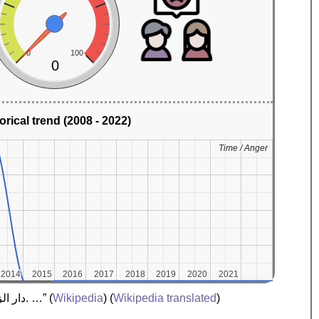
0
100
0
orical trend (2008 - 2022)
Time / Anger
Time / Anger
2014
2014
2015
2015
2016
2016
2017
2017
2018
2018
2019
2019
2020
2020
2021
2021
)
Wikipedia translated
) (
Wikipedia
(
“دار الزمن، مسلسل تلفزيوني كويتي من 30 حلقة كتبته الفنانة سعاد عبد الله والكاتبة وهج. وقام بإنتاجة شركة الصدف ومؤسسة التوليب. …”