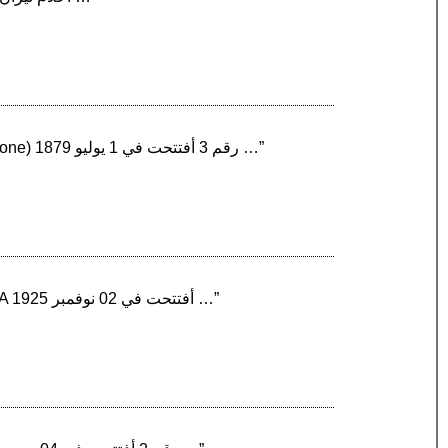
“إيلينغ كومون ‏ هي إحدى محطات مترو أنفاق لندن. تقع على خط ديستريكت وبيكاديلي أفتتحت في المنطقة (Zone) رقم 3 أفتتحت في 1 يوليو 1879 …”
“كروكسلي ‏ هي إحدى محطات مترو أنفاق لندن. تقع على خط ميتروبوليتان أفتتحت في المنطقة (Zone) رقم A أفتتحت في 02 نوفمبر 1925 …”