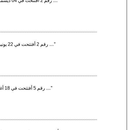
“بيثنال غرين ‏ هي إحدى محطات مترو أنفاق لندن. تقع على خط سينترال أفتتحت في المنطقة (Zone) رقم 2 أفتتحت في 04 ديسمبر 1946 …”
“بيلسايز بارك ‏ هي إحدى محطات مترو أنفاق لندن. تقع على خط نورذيرن أفتتحت في المنطقة (Zone) رقم 2 أفتتحت في 22 يونيو 1907 …”
“إيجوير ‏ هي إحدى محطات مترو أنفاق لندن. تقع على خط نورذيرن أفتتحت في المنطقة (Zone) رقم 5 أفتتحت في 18 أغسطس 1924 …”