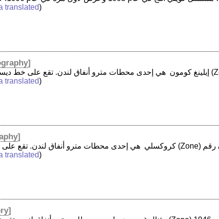
a translated
)
graphy
]
a translated
)
aphy
]
a translated
)
ory
]