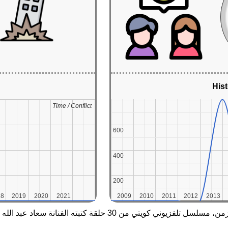
Hist
Time / Conflict
Time / Conflict
600
600
400
400
200
200
18
18
2019
2019
2020
2020
2021
2021
2009
2009
2010
2010
2011
2011
2012
2012
2013
2013