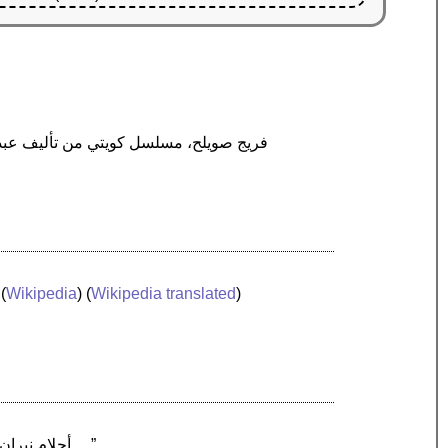
 (
Wikipedia
) (
Wikipedia translated
)
“أحلام نيران، مسلسل كويتي أنتج في عام 1995 وعرض لأول مرة في عام 1996، كتبه طارق عثمان وأخرجه غافل فاضل …”