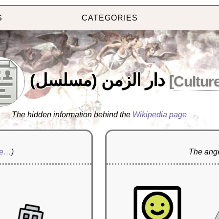
S
CATEGORIES
دار الزمن (مسلسل)
[
Cultur
The hidden information behind the
Wikipedia page
re…
)
The ange