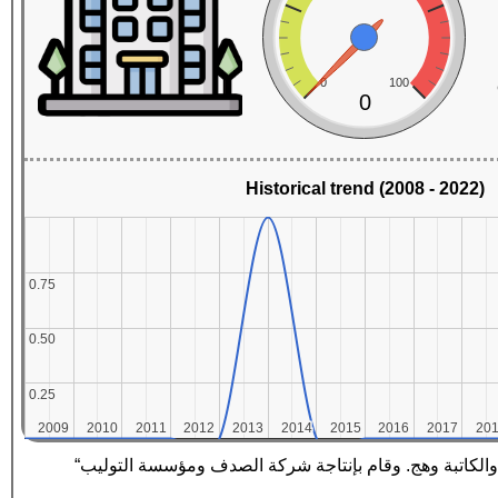
0
100
0
Historical trend (2008 - 2022)
0.75
0.75
0.50
0.50
0.25
0.25
2009
2009
2010
2010
2011
2011
2012
2012
2013
2013
2014
2014
2015
2015
2016
2016
2017
2017
20
20