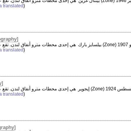
a translated
)
graphy
]
a translated
)
y
]
a translated
)
graphy
]