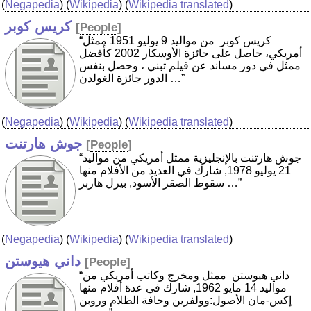
(
Negapedia
) (
Wikipedia
) (
Wikipedia translated
)
كريس كوبر
[
People
]
“كريس كوبر ‏ من مواليد 9 يوليو 1951 ممثل
أمريكي، حاصل على جائزة الأوسكار 2002 كأفضل
ممثل في دور مساند عن فيلم تبني ، وحصل بنفس
الدور جائزة الغولدن …”
(
Negapedia
) (
Wikipedia
) (
Wikipedia translated
)
جوش هارتنت
[
People
]
“جوش هارتنت بالإنجليزية ممثل أمريكي من مواليد
21 يوليو 1978, شارك في العديد من الأفلام منها
سقوط الصقر الأسود, بيرل هاربر …”
(
Negapedia
) (
Wikipedia
) (
Wikipedia translated
)
داني هيوستن
[
People
]
“داني هيوستن ‏ ممثل ومخرج وكاتب أمريكي من
مواليد 14 مايو 1962, شارك في عدة أفلام منها
إكس-مان الأصول:وولفرين وحافة الظلام وروبن