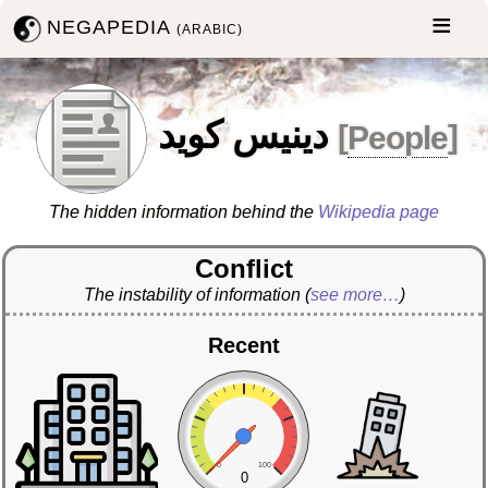
NEGAPEDIA
(ARABIC)
دينيس كويد
[
People
]
The hidden information behind the
Wikipedia page
Conflict
The instability of information
(
see more…
)
Recent
0
100
0