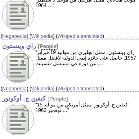
1964 …”
(
Negapedia
) (
Wikipedia
) (
Wikipedia translated
)
راي وينستون
[
People
]
“راي وينستون ‏ ممثل إنجليزي من مواليد 19 فبراير
1957. حاصل على جائزة إيمي الدولية لأفضل ممثل
عن دوره في مسلسل فنسينت …”
(
Negapedia
) (
Wikipedia
) (
Wikipedia translated
)
كيفين ج. أوكونور
[
People
]
“كيفين ج. أوكونور ‏ ممثل أمريكي من مواليد 15
نوفمبر 1963 …”