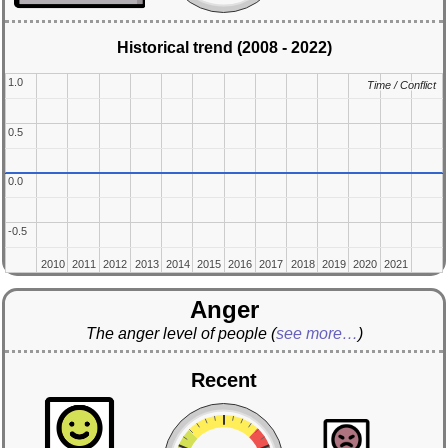
Historical trend (2008 - 2022)
1.0
1.0
Time / Conflict
Time / Conflict
0.5
0.5
0.0
0.0
-0.5
-0.5
2010
2010
2011
2011
2012
2012
2013
2013
2014
2014
2015
2015
2016
2016
2017
2017
2018
2018
2019
2019
2020
2020
2021
2021
Anger
The anger level of people
(
see more…
)
Recent