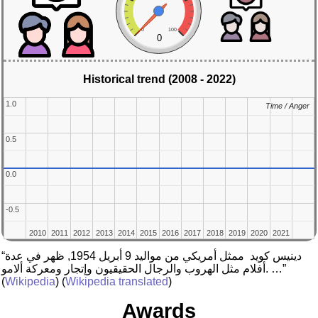
0
100
0
Historical trend (2008 - 2022)
1.0
1.0
Time / Anger
Time / Anger
0.5
0.5
0.0
0.0
-0.5
-0.5
2010
2010
2011
2011
2012
2012
2013
2013
2014
2014
2015
2015
2016
2016
2017
2017
2018
2018
2019
2019
2020
2020
2021
2021
“دينيس كويد ‏ ممثل أمريكي من مواليد 9 أبريل 1954, ظهر في عدة
أفلام مثل الهروب والرجال الحقيقيون وإتجار ومعركة ألامو. …”
(
Wikipedia
) (
Wikipedia translated
)
Awards