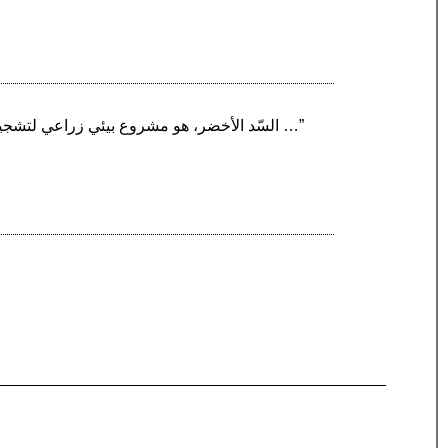
“السّد الأخضر، هو مشروع بيئي زراعي لتشجير السهوب الجزائرية، ولمكافحة زحف الصحراء. يعد هذا من أكثر المشاريع طموحاً التي نفذتها الجزائر في عهد …”