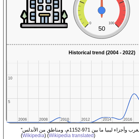
0
100
50
Historical trend (2004 - 2022)
10
10
5
5
2006
2006
2008
2008
2010
2010
2012
2012
2014
2014
2016
2016
(
Wikipedia
) (
Wikipedia translated
)