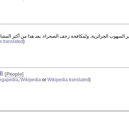
a translated
)
ال
[
People
]
egapedia
,
Wikipedia
or
Wikipedia translated
)