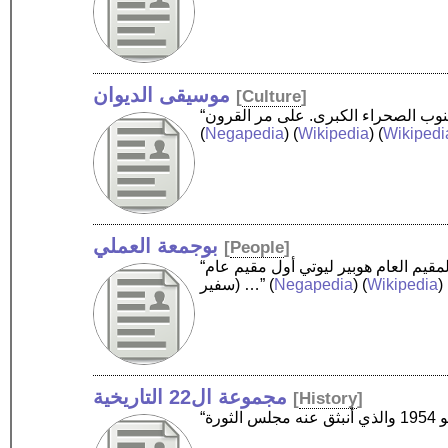
موسيقى الديوان
[
Culture
]
(
Negapedia
) (
Wikipedia
) (
Wikipedi
بوجمعة العملي
[
People
]
“بوجمعة العملي، فنان فرنسي من أصل جزائري من مدينة تيزي وزو، حل بمدينة أسفي لتطوير خزفها بدعوة من المقيم العام هوبير ليوتي أول مقيم عام
(سفير …”
(
Negapedia
) (
Wikipedia
) 
مجموعة ال22 التاريخية
[
History
]