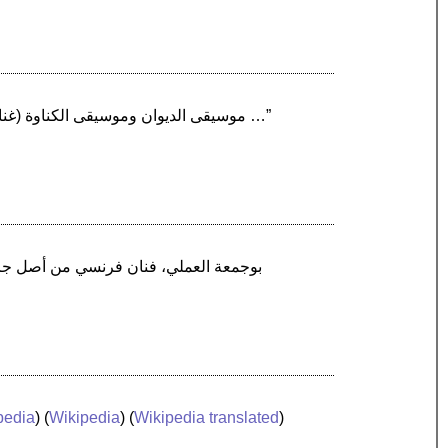
“موسيقى الديوان وموسيقى الكناوة (غناوة) أو كناوة (غناوة) الجزائريةذات مصدر من العبيد السود من أفريقيا جنوب الصحراء الكبرى. على مر القرون …”
pedia
) (
Wikipedia
) (
Wikipedia translated
)