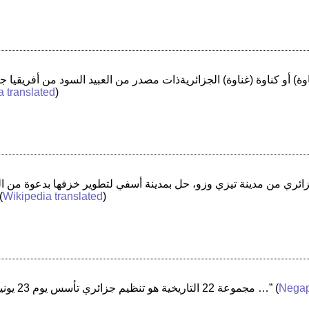
a translated
)
(
Wikipedia translated
)
“مجموعة 22 التاريخية هو تنظيم جزائري تأسس يوم 23 يونيو 1954 والذي أنبثق عنه مجلس الثورة …”
(
Nega