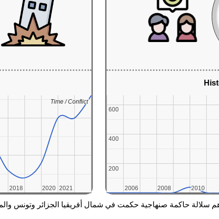
Hist
Time / Conflict
Time / Conflict
600
600
400
400
200
200
2018
2018
2020
2020
2021
2021
2006
2006
2008
2008
2010
2010