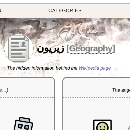
S
CATEGORIES
زيريون
[
Geography
]
The hidden information behind the
Wikipedia page
re…
)
The ange