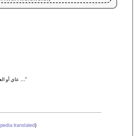
“عاي أو العي كانت مدينة كنعانية. وفقًا لسفر يشوع في الكتاب المقدس العبري، احتلها الإسرائيليون في محاولتهم الثانية …”
pedia translated
)