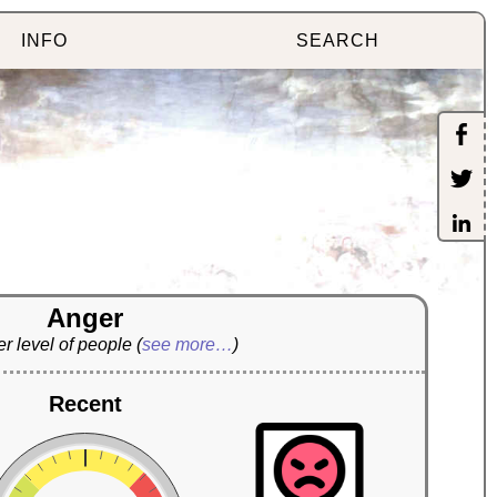
INFO
SEARCH
Anger
r level of people
(
see more…
)
Recent