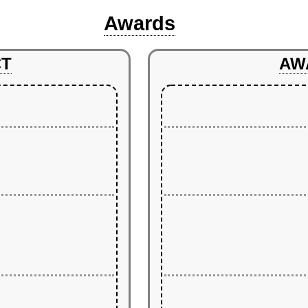
Awards
CT
AW