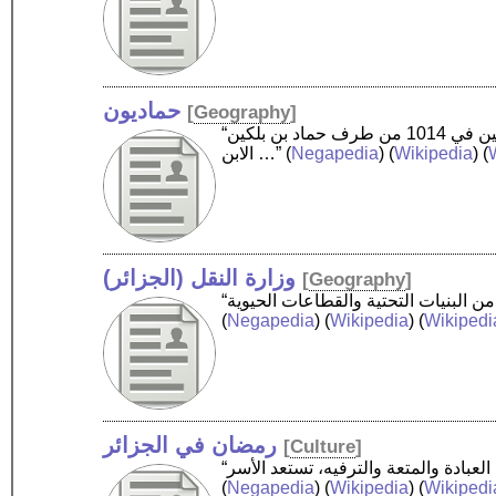
حماديون
[
Geography
]
“الحماديون أو بنو حماد سلالة صنهاجية حكمت جزءا من المغرب الإسلامي ما بين 1014 إلى 1152. تأسست سلالة الحماديين في 1014 من طرف حماد بن بلكين
الابن …”
(
Negapedia
) (
Wikipedia
) (
وزارة النقل (الجزائر)
[
Geography
]
(
Negapedia
) (
Wikipedia
) (
Wikipedi
رمضان في الجزائر
[
Culture
]
(
Negapedia
) (
Wikipedia
) (
Wikipedi