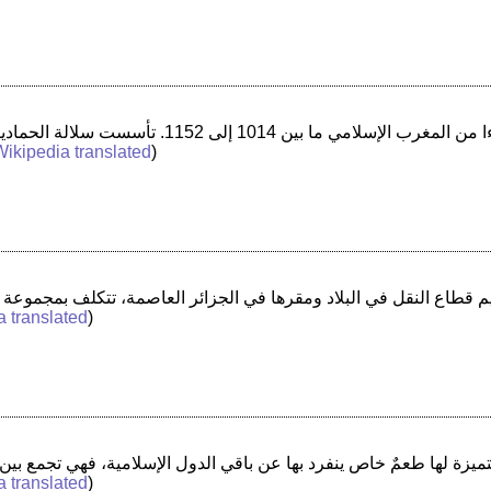
Wikipedia translated
)
a translated
)
a translated
)