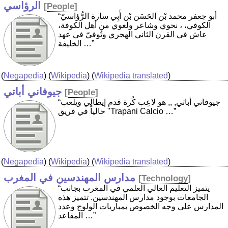
الرؤاسي
[
People
]
“أبو جعفر محمد بْن الحَسَن بْن أَبِي سارة الرُّؤاسيّ
الكوفي، ، نحوي وشاعر ولغوي من أهل الكوفة،
عاش في القرن الثاني الهجري وتُوفيّ في عهد
الخليفة …”
(
Negapedia
) (
Wikipedia
) (
Wikipedia translated
)
جيوفاني أباتي
[
People
]
“جيوفاني أباتي, ‏,, هو لاعِب كُرة قدم إيطالي ويلعب
حالياً في فريق "Trapani Calcio …”
(
Negapedia
) (
Wikipedia
) (
Wikipedia translated
)
مدارس المهندسين في المغرب
[
Technology
]
“يتميز التعليم العالي العلمي في المغرب بجانب
الجامعات بوجود مدارس المهندسين. تتميز هذه
المدارس على وجه الخصوص بمباريات الولوج وعدد
المقاعد …”