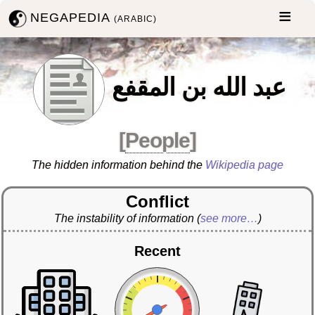
NEGAPEDIA
(ARABIC)
عبد الله بن المقفع
[
People
]
The hidden information behind the
Wikipedia page
Conflict
The instability of information
(
see more…
)
Recent