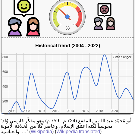
0
100
33
Historical trend (2004 - 2022)
800
800
Time / Anger
Time / Anger
600
600
400
400
200
200
2006
2006
2008
2008
2010
2010
2012
2012
2014
2014
2016
2016
2018
2018
2020
2020
“أبو مُحمّد عبد الله بن المقفع (724 م ـ 759 م) وهو مفكّر فارسي وُلِد
مجوسياً لكنه اعتنق الإسلام، وعاصر كُلاً من الخلافة الأموية
)
Wikipedia translated
) (
Wikipedia
(
والعباسية. …”