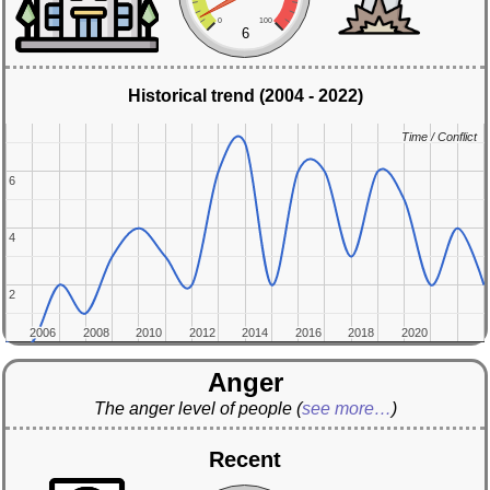
0
100
6
Historical trend (2004 - 2022)
Time / Conflict
Time / Conflict
6
6
4
4
2
2
2006
2006
2008
2008
2010
2010
2012
2012
2014
2014
2016
2016
2018
2018
2020
2020
Anger
The anger level of people
(
see more…
)
Recent