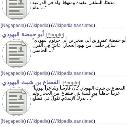
مذهبًا، السلفي عقيدة ومنهجًا. ولد في الدرعية
عام …”
(
Negapedia
) (
Wikipedia
) (
Wikipedia translated
)
أبو حمضة اليهودي
[
People
]
“أبو حمضة عمرو بن أبي صخر بن أبي جرثوم اليهودي
شَاعِر جاهلي من يهود الحجاز، عَاشَ فِي القرن
الخامس …”
(
Negapedia
) (
Wikipedia
) (
Wikipedia translated
)
القعقاع بن شبث اليهودي
[
People
]
“القعقاع بن شبث اليهودي كان فَارِساً وشَاعِراً يهودياً
عربياً جاهلياً مِن قَبيلة بني قينقاع, من الحجاز ولَم
يدركُ الإسلام. يَقُولُ في مَطلَع …”
(
Negapedia
) (
Wikipedia
) (
Wikipedia translated
)