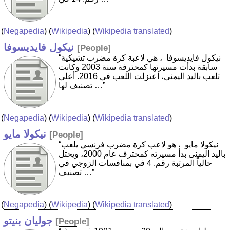
(
Negapedia
) (
Wikipedia
) (
Wikipedia translated
)
نيكول فايديسوفا
[
People
]
“نيكول فايديسوفا ‏ ، هي لاعبة كرة مضرب تشيكية
سابقة بدأت مسيرتها كمحترفة سنة 2003 وكانت
تلعب باليد اليمنى، اعتزلت اللعب في 2016. أعلى
تصنيف لها …”
(
Negapedia
) (
Wikipedia
) (
Wikipedia translated
)
نيكولا مايو
[
People
]
“نيكولا مايو ‏ ، هو لاعب كرة مضرب فرنسي يلعب
باليد اليمنى بدأ مسيرته كمحترف عام 2000، ويحتل
حالياً المرتبة رقم. 4 في بمنافسات الزوجي في
تصنيف …”
(
Negapedia
) (
Wikipedia
) (
Wikipedia translated
)
جوليان بنيتو
[
People
]