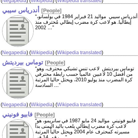
(
Negapedia
) (
Wikipedia
) (
Wikipedia translated
)
أندرياس سيبي
[
People
]
“أندرياس سيبي ‏ مواليد 21 فبراير 1984 في بولسانو،
إيطاليا. هو لاعب كرة مضرب إيطالي مُحترف منذ
2002 …”
(
Negapedia
) (
Wikipedia
) (
Wikipedia translated
)
توماس بيرديتش
[
People
]
“توماس بيرديتش ‏ لاعب تنس تشيكي محترف، وهو
من أفضل 10 لاعبين عالمياً حسب رابطة محترفي
كرة المضرب منذ يوليو 2010، ويحتل حاليا المرتبة
السادسة …”
(
Negapedia
) (
Wikipedia
) (
Wikipedia translated
)
فابيو فونيني
[
People
]
“فابيو فونيني ‏ مواليد 24 مايو 1987 في سانريمو، هو
لاعب كرة مضرب إيطالي يلعب باليد اليمنى بدأ
مسيرته كمحترف عام 2004 ويحتل حالياً المرتبة
رقم. 14 في …”