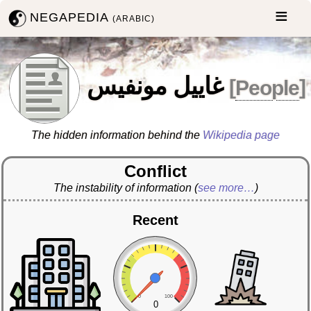
NEGAPEDIA
(ARABIC)
غاييل مونفيس
[
People
]
The hidden information behind the
Wikipedia page
Conflict
The instability of information
(
see more…
)
Recent
0
100
0