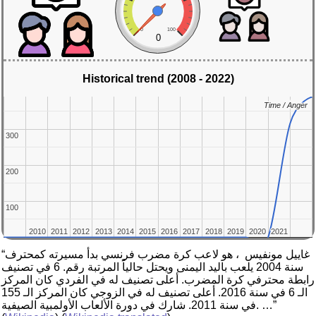
0
100
0
Historical trend (2008 - 2022)
Time / Anger
Time / Anger
300
300
200
200
100
100
2010
2010
2011
2011
2012
2012
2013
2013
2014
2014
2015
2015
2016
2016
2017
2017
2018
2018
2019
2019
2020
2020
2021
2021
“غاييل مونفيس ‏ ، هو لاعب كرة مضرب فرنسي بدأ مسيرته كمحترف
سنة 2004 يلعب باليد اليمنى ويحتل حالياً المرتبة رقم. 6 في تصنيف
رابطة محترفي كرة المضرب. أعلى تصنيف له في الفردي كان المركز
الـ 6 في سنة 2016. أعلى تصنيف له في الزوجي كان المركز الـ 155
في سنة 2011. شارك في دورة الألعاب الأولمبية الصيفية. …”