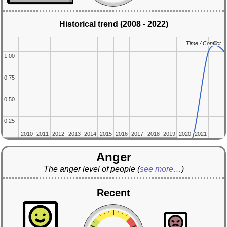
Historical trend (2008 - 2022)
Time / Conflict
Time / Conflict
1.00
1.00
0.75
0.75
0.50
0.50
0.25
0.25
2010
2010
2011
2011
2012
2012
2013
2013
2014
2014
2015
2015
2016
2016
2017
2017
2018
2018
2019
2019
2020
2020
2021
2021
Anger
The anger level of people
(
see more…
)
Recent