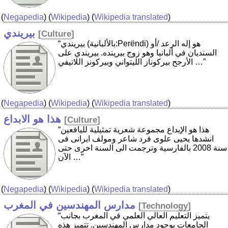
(
Negapedia
) (
Wikipedia
) (
Wikipedia translated
)
بيريندي
[
Culture
]
“بيريندي (بالألبانية:Perëndi) هو إله الرعد /أو
السنديان في ألبانيا وهو زوج بيرينده. بيريندي على
الأرجح بيركوناز الليتواني وبيركونز اللاتيفي …”
(
Negapedia
) (
Wikipedia
) (
Wikipedia translated
)
هذا هو الابداع
[
Culture
]
“هذا هو الإبداع مجموعة شعریة تمثیلیة للیافعین
انشدها یحیی علوی فرد شاعر ومولف ایرانی فی
سنة 2008 بالفارسیة وترجمت الی السنة اخری حتی
الآن …”
(
Negapedia
) (
Wikipedia
) (
Wikipedia translated
)
مدارس المهندسين في المغرب
[
Technology
]
“يتميز التعليم العالي العلمي في المغرب بجانب
الجامعات بوجود مدارس المهندسين. تتميز هذه