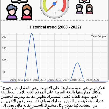
0
100
0
Historical trend (2008 - 2022)
Time / Anger
Time / Anger
200
200
150
150
100
100
50
50
2010
2010
2011
2011
2012
2012
2013
2013
2014
2014
2015
2015
2016
2016
2017
2017
2018
2018
2019
2019
2020
2020
2021
2021
“غلادياتوس هي لعبة مصارعة على الإنترنت وهي تابعة ل جيم فورج.
يمكنك ممارستها باللغة العربية على الموقع التابع للإمارات.طريقة
لعبها سهلة للغاية فعلى المشترك تطوير مقاتله وتدريبه لتحسين
قدراته وتمكينه من الفوز بالمعارك سواء ضد المصارعين الآخرين أو
في البعثات.كما يمكن لكل مشترك تأسيس نقابة ماإن يصل إلى