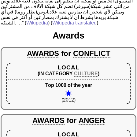
المستوى الخامس أو يمكنه أن ينضم إلى نقابة.تتكون لعبة غلادياتوس
من اثني عشر شبكة(سيرفر) تضم كل شبكة الآلاف من المشتركين
ويمكن لأي شخص ان يمارس لعبة غلادياتوس(بطل روما) في أي
شبكة يريدها بشرط ان لا يشترك بمصارعين أو أكثر في نفس
)
Wikipedia translated
) (
Wikipedia
(
الشبكة. …”
Awards
AWARDS
for
CONFLICT
LOCAL
(IN CATEGORY
CULTURE
)
Top 1000 of the year
(2012)
AWARDS
for
ANGER
LOCAL