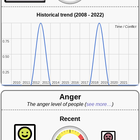
Historical trend (2008 - 2022)
Time / Conflict
Time / Conflict
0.75
0.75
0.50
0.50
0.25
0.25
2010
2010
2011
2011
2012
2012
2013
2013
2014
2014
2015
2015
2016
2016
2017
2017
2018
2018
2019
2019
2020
2020
2021
2021
Anger
The anger level of people
(
see more…
)
Recent