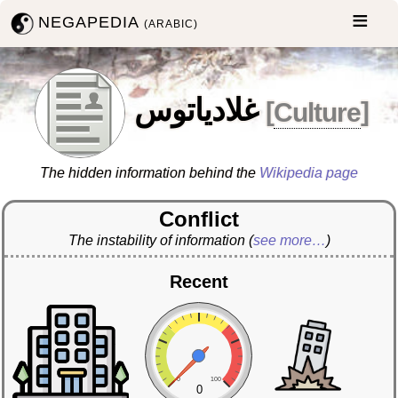
NEGAPEDIA
(ARABIC)
غلادياتوس
[
Culture
]
The hidden information behind the
Wikipedia page
Conflict
The instability of information
(
see more…
)
Recent
0
100
0