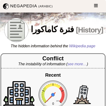
NEGAPEDIA
(ARABIC)
فترة كاماكورا
[
History
]
The hidden information behind the
Wikipedia page
Conflict
The instability of information
(
see more…
)
Recent
0
100
0