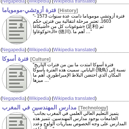
(
Negapedia
) (
Wikipedia
) (
Wikipedia translated
)
فترة أزوتشي-موموياما
[
History
]
“فترة أزوتشي موموياما دامت عدة سنوات 1573 -
1603. تعتبر مرحلة انتقالية بين فترتي حكم
شوغونات كل من «أشيكاغا» (足利) ثم
الـ«توكوغاوا» (徳川). أهم ما …”
(
Negapedia
) (
Wikipedia
) (
Wikipedia translated
)
فترة أسوكا
[
Culture
]
“فترة أسوكا امتدت ما بين من فترات التاريخ
الياباني. سميت هذه الفترة بأسوكا (飛鳥) نسبة إلى
المكان الذي احتضن البلاط الإمبراطوري. أهم ما
ميزها …”
(
Negapedia
) (
Wikipedia
) (
Wikipedia translated
)
مدارس المهندسين في المغرب
[
Technology
]
“يتميز التعليم العالي العلمي في المغرب بجانب
الجامعات بوجود مدارس المهندسين. تتميز هذه
المدارس على وجه الخصوص بمباريات الولوج وعدد
المقاعد …”