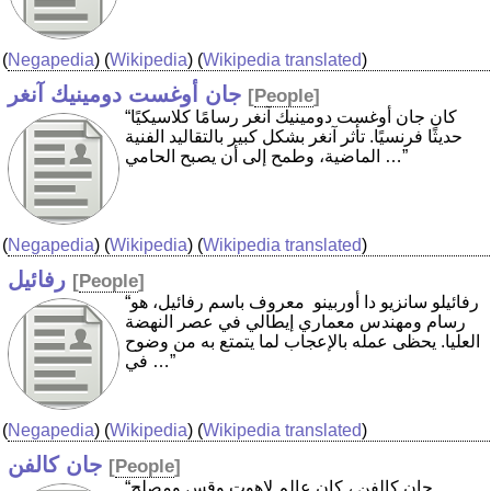
(
Negapedia
) (
Wikipedia
) (
Wikipedia translated
)
جان أوغست دومينيك آنغر
[
People
]
“كان جان أوغست دومينيك آنغر رسامًا كلاسيكيًا
حديثًا فرنسيًا. تأثر آنغر بشكل كبير بالتقاليد الفنية
الماضية، وطمح إلى أن يصبح الحامي …”
(
Negapedia
) (
Wikipedia
) (
Wikipedia translated
)
رفائيل
[
People
]
“رفائيلو سانزيو دا أوربينو ‏ معروف باسم رفائيل، هو
رسام ومهندس معماري إيطالي في عصر النهضة
العليا. يحظى عمله بالإعجاب لما يتمتع به من وضوح
في …”
(
Negapedia
) (
Wikipedia
) (
Wikipedia translated
)
جان كالفن
[
People
]
“جان كالفن ، كان عالم لاهوت وقس ومصلح