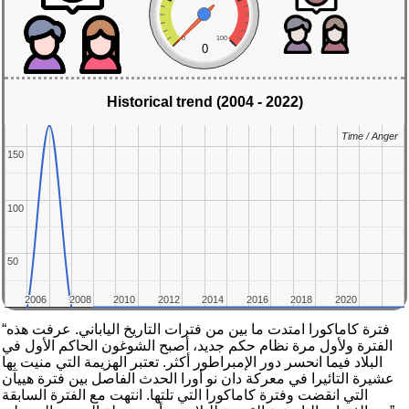
0
100
0
Historical trend (2004 - 2022)
Time / Anger
Time / Anger
150
150
100
100
50
50
2006
2006
2008
2008
2010
2010
2012
2012
2014
2014
2016
2016
2018
2018
2020
2020
“فترة كاماكورا امتدت ما بين من فترات التاريخ الياباني. عرفت هذه
الفترة ولأول مرة نظام حكم جديد، أصبح الشوغون الحاكم الأول في
البلاد فيما انحسر دور الإمبراطور أكثر. تعتبر الهزيمة التي منيت بها
عشيرة التائيرا في معركة دان نو أورا الحدث الفاصل بين فترة هييآن
التي انقضت وفترة كاماكورا التي تلتها. انتهت مع الفترة السابقة