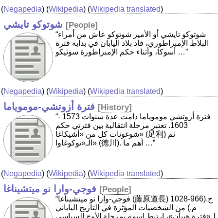
(
Negapedia
) (
Wikipedia
) (
Wikipedia translated
)
شوتوكو تايشي
[
People
]
“شوتوكو تايشي أو الأمير شوتوكو عاش من أمراء
البلاط الإمبراطوري، قاد بلاد اليابان في بداية فترة
أسوكا، وأثناء حكم الإمبراطورة سوئيكو …”
(
Negapedia
) (
Wikipedia
) (
Wikipedia translated
)
فترة أزوتشي-موموياما
[
History
]
“فترة أزوتشي موموياما دامت عدة سنوات 1573 -
1603. تعتبر مرحلة انتقالية بين فترتي حكم
شوغونات كل من «أشيكاغا» (足利) ثم
الـ«توكوغاوا» (徳川). أهم ما …”
(
Negapedia
) (
Wikipedia
) (
Wikipedia translated
)
فوجي-وارا نو ميتشيناغا
[
People
]
“فوجي-وارا نو ميتشيناغا (藤原道長) ح.(966-1028
م.) من الشخصيات المؤثرة في التاريخ الياباني
لـ«فترة هييآن»، ارتبط اسمه بمرحلة الأوج السياسي