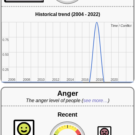
Historical trend (2004 - 2022)
Time / Conflict
Time / Conflict
0.75
0.75
0.50
0.50
0.25
0.25
2006
2006
2008
2008
2010
2010
2012
2012
2014
2014
2016
2016
2018
2018
2020
2020
Anger
The anger level of people
(
see more…
)
Recent