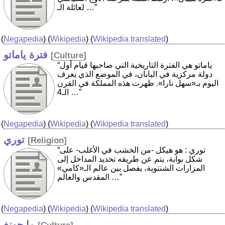
لعائلة الـ …”
(
Negapedia
) (
Wikipedia
) (
Wikipedia translated
)
فترة ياماتو
[
Culture
]
“ياماتو هي الفترة التاريخية التي صاحبها قيام أول
دولة مركزية في اليابان، في الموضع الذي يعرف
اليوم بـ«سهل نارا». ظهرت هذه المملكة في القرن
الـ4 …”
(
Negapedia
) (
Wikipedia
) (
Wikipedia translated
)
توري
[
Religion
]
“توري : هو هيكل -من الخشب في الأغلب- على
شكل بوابة، يتم عن طريقه تحديد المداخل إلى
المزارات الشنتوية، يفصل بين عالم الـ«كامي»
المقدس والعالم …”
(
Negapedia
) (
Wikipedia
) (
Wikipedia translated
)
ما جونغ