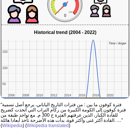
0
100
0
Historical trend (2004 - 2022)
Time / Anger
Time / Anger
150
150
100
100
50
50
2006
2006
2008
2008
2010
2010
2012
2012
2014
2014
2016
2016
2018
2018
2020
2020
“فترة كوفون ما بين : من فترات التاريخ الياباني. يرجع أصل تسمية
فترة كوفون إلى الكومة الكبيرة من ركام التراب التي اتخذت كضريح
للقادة الكبار، الذين عرفتهم الفترة ح 300 م. مع تواجد طبقة من
القادة أكثر غنى وأكثر قوة، بدأت هذه الأضرحة تأخذ أبعادا هائلة. …”
(
Wikipedia
) (
Wikipedia translated
)