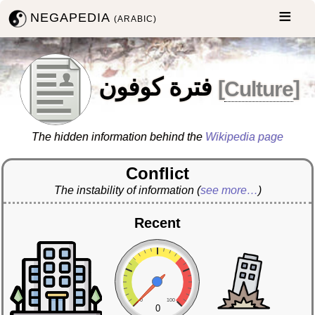
NEGAPEDIA
(ARABIC)
فترة كوفون
[
Culture
]
The hidden information behind the
Wikipedia page
Conflict
The instability of information
(
see more…
)
Recent
0
100
0