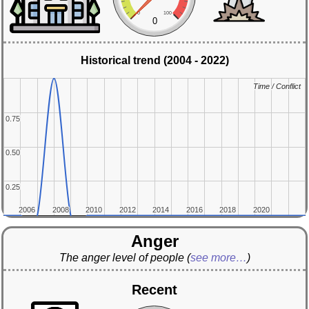
0
100
0
Historical trend (2004 - 2022)
Time / Conflict
Time / Conflict
0.75
0.75
0.50
0.50
0.25
0.25
2006
2006
2008
2008
2010
2010
2012
2012
2014
2014
2016
2016
2018
2018
2020
2020
Anger
The anger level of people
(
see more…
)
Recent