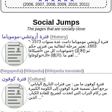
(2006, 2007, 2008, 2009, 2010, 2011)
Social Jumps
The pages that are socially close
فترة أزوتشي-موموياما
[
History
]
“فترة أزوتشي موموياما دامت عدة سنوات 1573 -
1603. تعتبر مرحلة انتقالية بين فترتي حكم
شوغونات كل من «أشيكاغا» (足利) ثم
الـ«توكوغاوا» (徳川). أهم ما …”
(
Negapedia
) (
Wikipedia
) (
Wikipedia translated
)
فترة كوفون
[
Culture
]
“فترة كوفون ما بين : من فترات التاريخ الياباني.
يرجع أصل تسمية فترة كوفون إلى الكومة الكبيرة
من ركام التراب التي اتخذت كضريح للقادة الكبار،
الذين …”