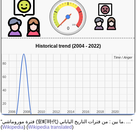
0
100
0
Historical trend (2004 - 2022)
Time / Anger
Time / Anger
80
80
60
60
40
40
20
20
2006
2006
2008
2008
2010
2010
2012
2012
2014
2014
2016
2016
2018
2018
2020
2020
“فترة موروماشي (室町時代) ما بين : من فترات التاريخ الياباني. …”
(
Wikipedia
) (
Wikipedia translated
)