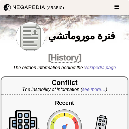
NEGAPEDIA
(ARABIC)
فترة موروماتشي
[
History
]
The hidden information behind the
Wikipedia page
Conflict
The instability of information
(
see more…
)
Recent