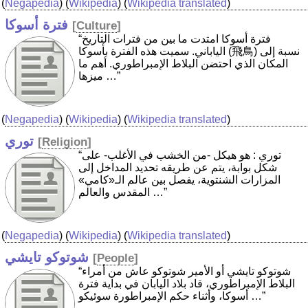
(
Negapedia
) (
Wikipedia
) (
Wikipedia translated
)
فترة أسوكا
[
Culture
]
“فترة أسوكا امتدت ما بين من فترات التاريخ
الياباني. سميت هذه الفترة بأسوكا (飛鳥) نسبة إلى
المكان الذي احتضن البلاط الإمبراطوري. أهم ما
ميزها …”
(
Negapedia
) (
Wikipedia
) (
Wikipedia translated
)
توري
[
Religion
]
“توري : هو هيكل -من الخشب في الأغلب- على
شكل بوابة، يتم عن طريقه تحديد المداخل إلى
المزارات الشنتوية، يفصل بين عالم الـ«كامي»
المقدس والعالم …”
(
Negapedia
) (
Wikipedia
) (
Wikipedia translated
)
شوتوكو تايشي
[
People
]
“شوتوكو تايشي أو الأمير شوتوكو عاش من أمراء
البلاط الإمبراطوري، قاد بلاد اليابان في بداية فترة
أسوكا، وأثناء حكم الإمبراطورة سوئيكو …”