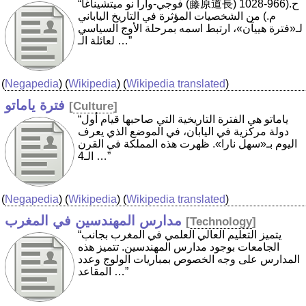
“فوجي-وارا نو ميتشيناغا (藤原道長) ح.(966-1028
م.) من الشخصيات المؤثرة في التاريخ الياباني
لـ«فترة هييآن»، ارتبط اسمه بمرحلة الأوج السياسي
لعائلة الـ …”
(
Negapedia
) (
Wikipedia
) (
Wikipedia translated
)
فترة ياماتو
[
Culture
]
“ياماتو هي الفترة التاريخية التي صاحبها قيام أول
دولة مركزية في اليابان، في الموضع الذي يعرف
اليوم بـ«سهل نارا». ظهرت هذه المملكة في القرن
الـ4 …”
(
Negapedia
) (
Wikipedia
) (
Wikipedia translated
)
مدارس المهندسين في المغرب
[
Technology
]
“يتميز التعليم العالي العلمي في المغرب بجانب
الجامعات بوجود مدارس المهندسين. تتميز هذه
المدارس على وجه الخصوص بمباريات الولوج وعدد
المقاعد …”