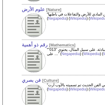
علوم الأرض
[
Nature
]
(
Negapedia
) (
Wikipedia
) (
Wikipedi
رقم ذو أهمية
[
Mathematics
]
“أهمية رقم مكتوب بالتدوين الموضعي هي قيمة الرقم حسب موقعه. يتضمن هذا جميع الأرقام باستثناء:كل الأصفار البادئة. على سبيل المثال، يحتوي "013"
W
) (
Wikipedia
) (
Negapedia
(
على …”
فن بصري
[
Culture
]
(
Negapedia
) (
Wikipedia
) (
Wikipedi