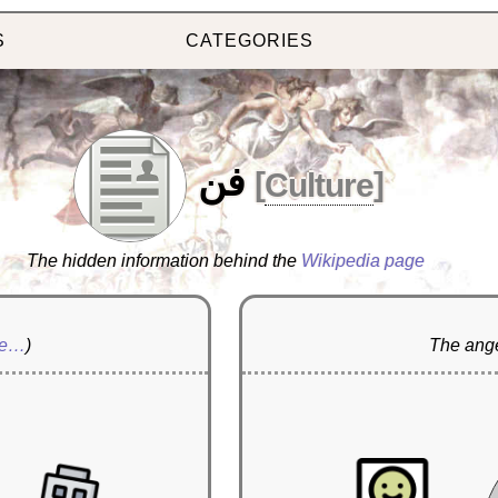
S
CATEGORIES
فن
[
Culture
]
The hidden information behind the
Wikipedia page
re…
)
The ange