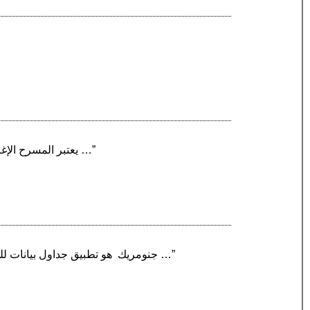
“يعتبر المسرح الإغريقي مظهراً واضحاً من مظاهر الفن في الحضارة الاغريقية كما أنّه بوتقة لجمع وتعاون عدد من الفنون السبعة …”
“جنومريك ‏ هو تطبيق جداول بيانات للمعالجة التفاعليَّة للبيانات، وهو جزء من مشروع سطح المكتب الحُر جنوم. تمَّ إنشاؤه وتطويرهُ بواسطة ميجيل …”