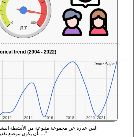
0
100
87
orical trend (2004 - 2022)
Time / Anger
Time / Anger
2012
2012
2014
2014
2016
2016
2018
2018
2020
2020
2021
2021
أن يكون موضع تقدير لجمالها أو قوتها العاطفية. تشمل الأنشطة الأخرى المتعلقة بإنتاج الأعمال الفنية نقد الفن ودراسة تاريخ الفن والنشر الجمالي للفن. …”