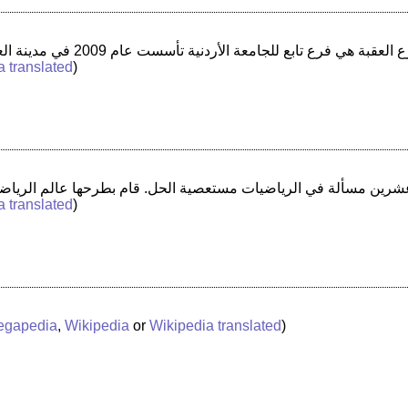
a translated
)
a translated
)
egapedia
,
Wikipedia
or
Wikipedia translated
)