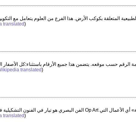
a translated
)
ikipedia translated
)
a translated
)