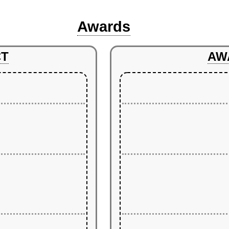
Awards
CT
AW