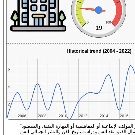
0
100
19
Historical trend (2004 - 2022)
6
6
4
4
2
2
2006
2006
2008
2008
2010
2010
2012
2012
2014
2014
2016
2016
“الفن عبارة عن مجموعة متنوعة من الأنشطة البشرية في إنشاء أعمال بصرية أو سمعية أو أداء (حركية)، للتعبير عن أفكار المؤلف الإبداعية أو المفاهيمية أو المهارة الفنية، والمقصود