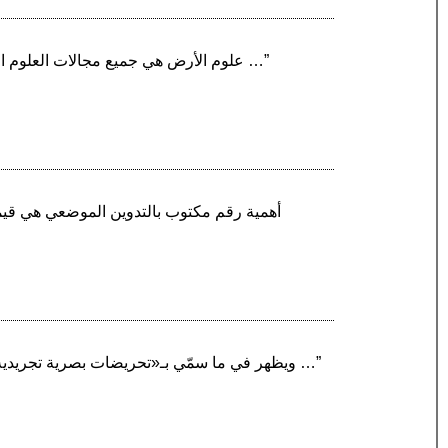
“علوم الأرض هي جميع مجالات العلوم الطبيعية المتعلقة بكوكب الأرض. هذا الفرع من العلوم يتعامل مع التكوين المادي للأرض والتفاعلات في باطنها …”
“الفن البصري هو تيار في الفنون التشكيلية في الفن الحديث تم تسميته بالأوب آرت Op Art ويظهر في ما سمّي بـ«تحريضات بصرية تجريدية» أي الأعمال التي …”