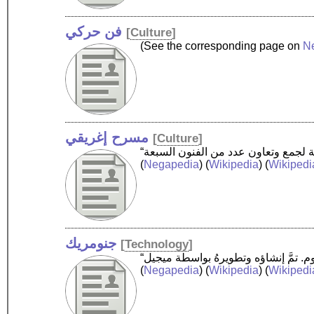
فن حركي
[
Culture
]
(See the corresponding page on
N
مسرح إغريقي
[
Culture
]
(
Negapedia
) (
Wikipedia
) (
Wikipedi
جنومريك
[
Technology
]
(
Negapedia
) (
Wikipedia
) (
Wikipedi