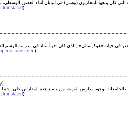
a translated
)
ipedia translated
)
y
]
a translated
)