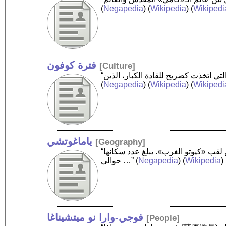
(
Negapedia
) (
Wikipedia
) (
Wikipedi
فترة كوفون
[
Culture
]
(
Negapedia
) (
Wikipedia
) (
Wikipedi
ياماغوتشي
[
Geography
]
“ياماغوتشي هي مدينة في اليابان، في أقصى جنوبي جزيرة «هونشو». حاضرة «محافظة ياماغوتشي». يطلق عليها البعض لقب «كيوتو الغرب». يبلغ عدد سكانها
) 
Wikipedia
) (
Negapedia
(
حوالي …”
فوجي-وارا نو ميتشيناغا
[
People
]