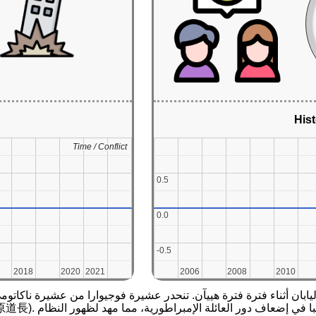
Hist
Time / Conflict
Time / Conflict
0.5
0.5
0.0
0.0
-0.5
-0.5
2018
2018
2020
2020
2021
2021
2006
2006
2008
2008
2010
2010