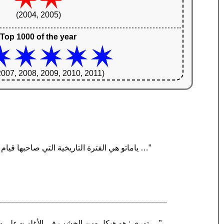
(2004, 2005)
Top 1000 of the year
2007, 2008, 2009, 2010, 2011)
“ياماتو هي الفترة التاريخية التي صاحبها قيام أول دولة مركزية في اليابان، في الموضع الذي يعرف اليوم بـ«سهل نارا». ظهرت هذه المملكة في القرن الـ4 …”
“توري : هو هيكل -من الخشب في الأغلب- على شكل بوابة، يتم عن طريقه تحديد المداخل إلى المزارات الشنتوية، يفصل بين عالم الـ«كامي» المقدس والعالم …”