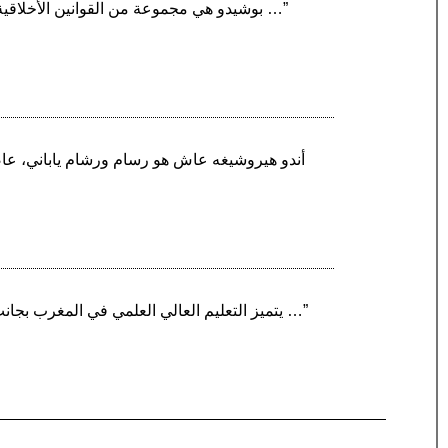
“بوشيدو هي مجموعة من القوانين الأخلاقية التي كان يتبعها المحاربون (بوشي) في اليابان أثناء العصور الوسطى، تم تدوينها أثناء فترة إيدو (1603-1867م …”
“يتميز التعليم العالي العلمي في المغرب بجانب الجامعات بوجود مدارس المهندسين. تتميز هذه المدارس على وجه الخصوص بمباريات الولوج وعدد المقاعد …”