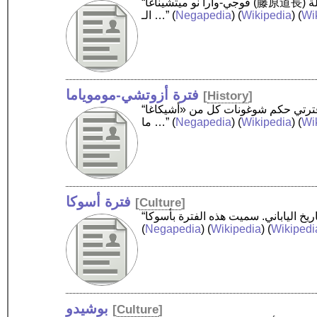
“فوجي-وارا نو ميتشيناغا (藤原道長) ح.(966-1028 م.) من الشخصيات المؤثرة في التاريخ الياباني لـ«فترة هييآن»، ارتبط اسمه بمرحلة الأوج السياسي لعائلة
Wi
) (
Wikipedia
) (
Negapedia
(
الـ …”
فترة أزوتشي-موموياما
[
History
]
“فترة أزوتشي موموياما دامت عدة سنوات 1573 - 1603. تعتبر مرحلة انتقالية بين فترتي حكم شوغونات كل من «أشيكاغا» (足利) ثم الـ«توكوغاوا» (徳川). أهم
Wi
) (
Wikipedia
) (
Negapedia
(
ما …”
فترة أسوكا
[
Culture
]
(
Negapedia
) (
Wikipedia
) (
Wikipedi
بوشيدو
[
Culture
]