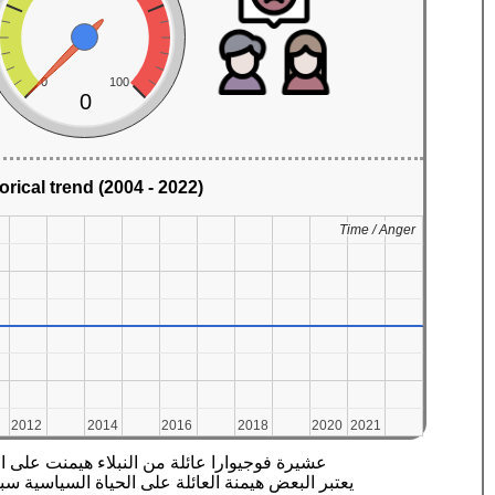
0
100
0
orical trend (2004 - 2022)
Time / Anger
Time / Anger
2012
2012
2014
2014
2016
2016
2018
2018
2020
2020
2021
2021