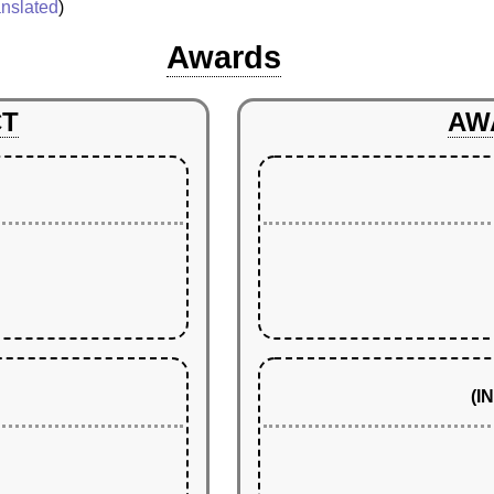
anslated
)
Awards
CT
AW
(I