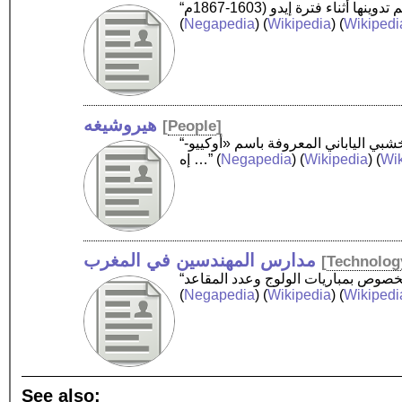
(
Negapedia
) (
Wikipedia
) (
Wikipedi
هيروشيغه
[
People
]
“أندو هيروشيغه عاش هو رسام ورشام ياباني، عاصر في حياته «هوكوسائي» والذي كان آخر أستاذ في مدرسة الرشم الخشبي الياباني المعروفة باسم «أوكييو-
Wik
) (
Wikipedia
) (
Negapedia
(
إه …”
مدارس المهندسين في المغرب
[
Technolog
(
Negapedia
) (
Wikipedia
) (
Wikipedi
See also: