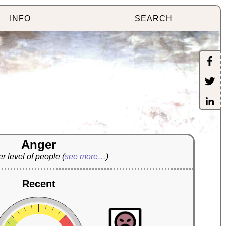
INFO
SEARCH
Anger
r level of people
(
see more…
)
Recent