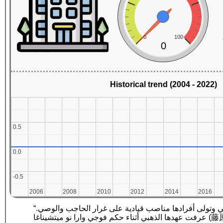
0
100
0
Historical trend (2004 - 2022)
0.5
0.5
0.0
0.0
-0.5
-0.5
2006
2006
2008
2008
2010
2010
2012
2012
2014
2014
2016
2016
“عشيرة فوجيوارا عائلة من النبلاء هيمنت على اليابان أثناء فترة فترة هييآن. تنحدر عشيرة فوجيوارا من عشيرة ناكاتومي وتولى أفرادها مناصب قيادية على غرار الحاجب والوصي.
عرفت عهدها الذهبي أثناء حكم فوجي وارا نو ميتشيناغا (藤原道長). يعتبر البعض هيمنة العائلة على الحياة السياسية سببا في إضعاف دور العائلة الإمبراطورية، مما مهد لظهور النظام