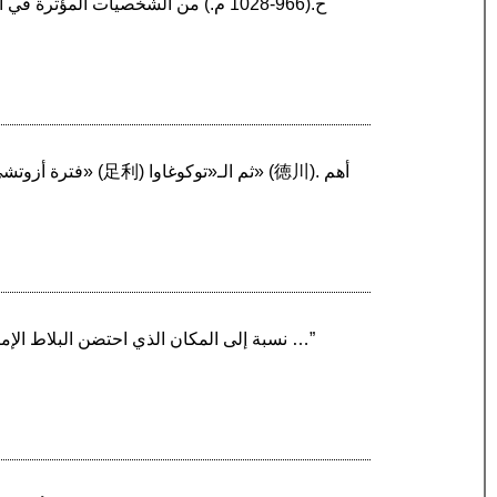
“فترة أسوكا امتدت ما بين من فترات التاريخ الياباني. سميت هذه الفترة بأسوكا (飛鳥) نسبة إلى المكان الذي احتضن البلاط الإمبراطوري. أهم ما ميزها …”