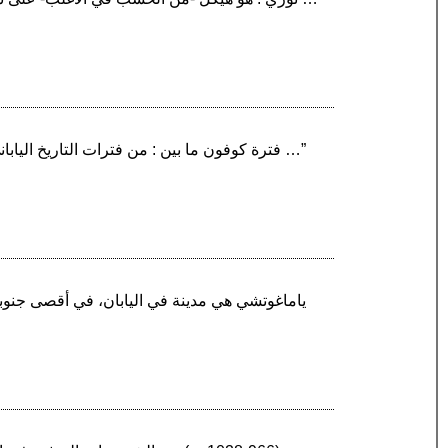
“فترة كوفون ما بين : من فترات التاريخ الياباني. يرجع أصل تسمية فترة كوفون إلى الكومة الكبيرة من ركام التراب التي اتخذت كضريح للقادة الكبار، الذين …”