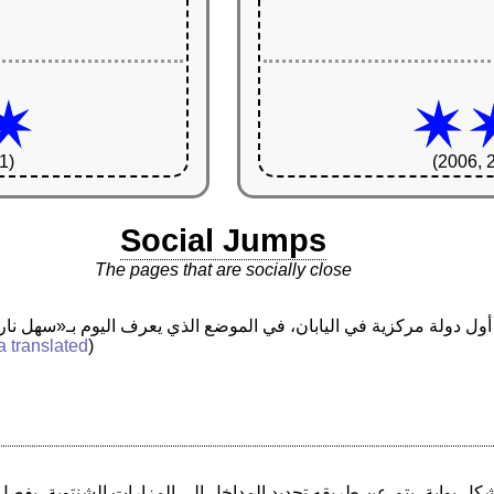
1)
(2006, 
Social Jumps
The pages that are socially close
a translated
)