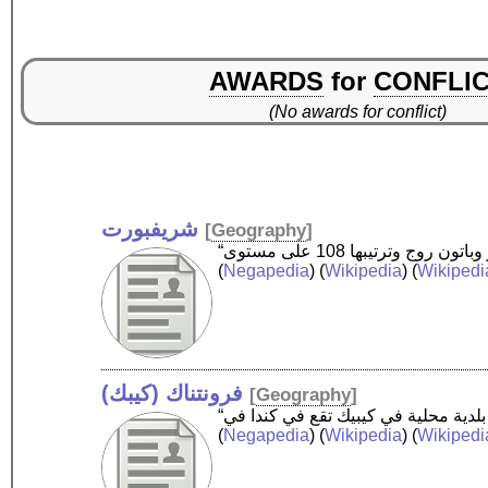
AWARDS
for
CONFLI
(No awards for conflict)
شريفبورت
[
Geography
]
(
Negapedia
) (
Wikipedia
) (
Wikipedi
فرونتناك (كيبك)
[
Geography
]
(
Negapedia
) (
Wikipedia
) (
Wikipedi