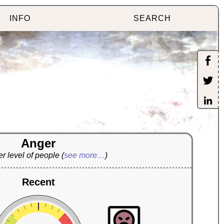
INFO
SEARCH
Anger
r level of people
(
see more…
)
Recent