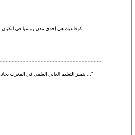
“يتميز التعليم العالي العلمي في المغرب بجانب الجامعات بوجود مدارس المهندسين. تتميز هذه المدارس على وجه الخصوص بمباريات الولوج وعدد المقاعد …”