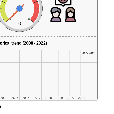
0
100
0
orical trend (2008 - 2022)
Time / Anger
Time / Anger
2014
2014
2015
2015
2016
2016
2017
2017
2018
2018
2019
2019
2020
2020
2021
2021
)