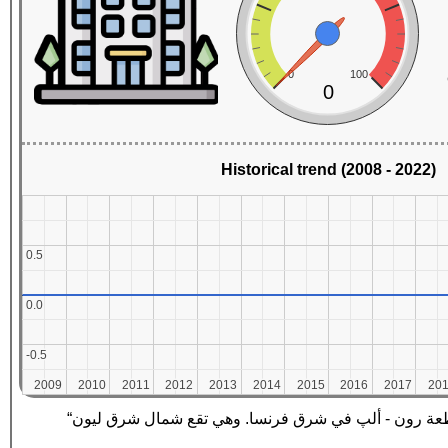
0
100
0
Historical trend (2008 - 2022)
0.5
0.5
0.0
0.0
-0.5
-0.5
2009
2009
2010
2010
2011
2011
2012
2012
2013
2013
2014
2014
2015
2015
2016
2016
2017
2017
20
20