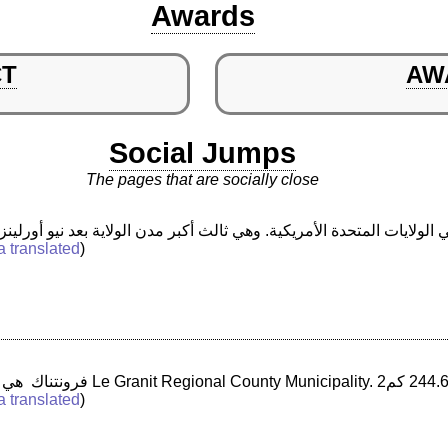
Awards
CT
AW
Social Jumps
The pages that are socially close
a translated
)
a translated
)