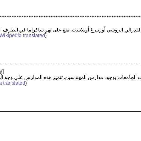
Wikipedia translated
)
y
]
a translated
)