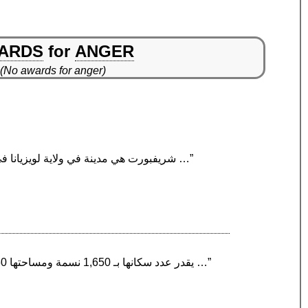
ARDS
for
ANGER
(No awards for anger)
“شريفبورت هي مدينة في ولاية لويزيانا في الولايات المتحدة الأمريكية. وهي ثالث أكبر مدن الولاية بعد نيو أورلينز وباتون روج وترتيبها 108 على مستوى …”
“فرونتناك ‏ هي بلدية محلية في كيبيك تقع في كندا في Le Granit Regional County Municipality. يقدر عدد سكانها بـ 1,650 نسمة ومساحتها 244.60 كم2 …”