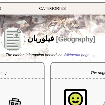
S
CATEGORIES
فيلوربان
[
Geography
]
The hidden information behind the
Wikipedia page
re…
)
The ange