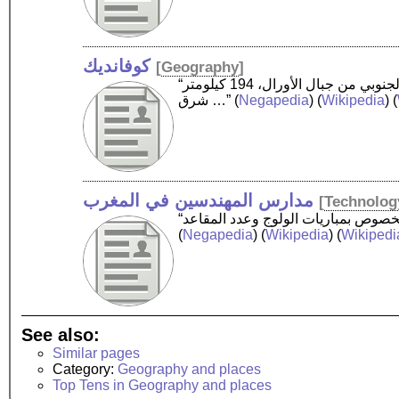
كوفانديك
[
Geography
]
“كوفانديك هي إحدى مدن روسيا في الكيان الفدرالي الروسي أورنبرغ أوبلاست. تقع على نهر ساكراما في الطرف الجنوبي من جبال الأورال، 194 كيلومتر
) (
Wikipedia
) (
Negapedia
(
شرق …”
مدارس المهندسين في المغرب
[
Technolog
(
Negapedia
) (
Wikipedia
) (
Wikipedi
See also:
Similar pages
Category:
Geography and places
Top Tens in Geography and places