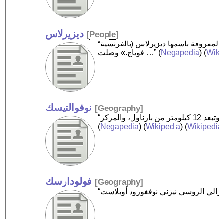
ديزيرلاس
[
People
]
“كلودي فريتش-مونتروب، المعروفة باسمها ديزيرلاس (بالفرنسية:Desireless ، هي المغنية الفرنسية [1] بين عامي 1986 و 1988، المعروفة باغنية «فوياج،
Wik
) (
Negapedia
(
فوياج.» وصلت …”
نوفوالتيسك
[
Geography
]
(
Negapedia
) (
Wikipedia
) (
Wikipedi
فولودارسك
[
Geography
]