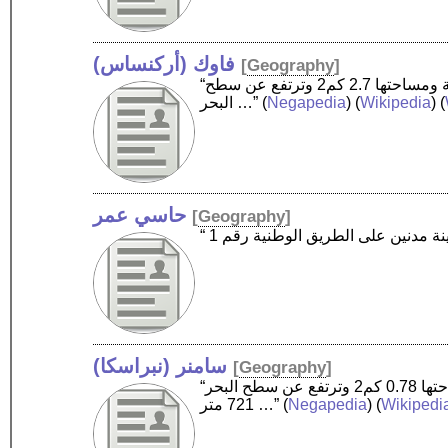
فاوك (أركنساس)
[
Geography
]
“فوك (أركنساس) ‏ هي بلدة أمريكية تقع في الولايات المتحدة في مقاطعة ميلير، أركنسو. يقدر عدد سكانها بـ 859 نسمة ومساحتها 2.7 كم2 وترتفع عن سطح
) (
Wikipedia
) (
Negapedia
(
البحر …”
حاسي عمر
[
Geography
]
سامنر (نبراسكا)
[
Geography
]
“سامر (نبراسكا) ‏ هي منطقة سكنية تقع في الولايات المتحدة في مقاطعة داوسون. يقدر عدد سكانها بـ 236 نسمة ومساحتها 0.78 كم2 وترتفع عن سطح البحر
Wikipedi
) (
Negapedia
(
721 متر …”