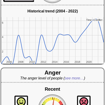
Historical trend (2004 - 2022)
Time / Conflict
Time / Conflict
6
6
4
4
2
2
2006
2006
2008
2008
2010
2010
2012
2012
2014
2014
2016
2016
2018
2018
2020
2020
Anger
The anger level of people
(
see more…
)
Recent