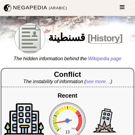
NEGAPEDIA
(ARABIC)
قسنطينة
[
History
]
The hidden information behind the
Wikipedia page
Conflict
The instability of information
(
see more…
)
Recent
0
100
13