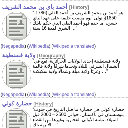
أحمد باي بن محمد الشريف
[
History
]
“هو أحمد بن محمد الشريف بن أحمد القلي (1786-
1850)، تولى أبوه منصب خليفة على عهد الباي
حسن، أما جده فهو أحمد القلي الذي حكم بايلك
الشرق لمدة 16 سنة …”
(
Negapedia
) (
Wikipedia
) (
Wikipedia translated
)
ولاية قسنطينة
[
Geography
]
“ولاية قسنطينة إحدى الولايات الجزائرية، تقع في
الشمال الشرقي للبلاد وتحدها شرقًا ولاية قالمة
وغربًا ولاية ميلة وشمالًا ولاية سكيكدة …”
(
Negapedia
) (
Wikipedia
) (
Wikipedia translated
)
حضارة كولي
[
History
]
“حضارة كولي هي حضارة ما قبل التاريخ في جنوب
بلوشستان في باكستان، حوالي 2500 – 2000 قبل
الميلاد. تشبه الأواني الفخارية وغيرها من القطع
الأثرية تلك …”