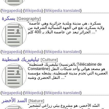
(
Negapedia
) (
Wikipedia
) (
Wikipedia translated
)
بسكرة
[
Geography
]
“بسكرة ‏، هي مدينة وبلدية جزائرية وهي عاصمة
ولاية بسكرة، تقع في الجهة الشمالية الشرقية من
الجزائر تبعد عن عاصمة البلاد بـ 400 كلم …”
(
Negapedia
) (
Wikipedia
) (
Wikipedia translated
)
تيليفيريك قسنطينة
[
Culture
]
“تيليفيريك قسنطينة (بالفرنسية:Télécabine de
Constantine) هو مصعد هوائي وأحد شبكات النقل
العصرية التي تخدم مدينة قسنطينة، يشغله مؤسسة
النقل الحضري وشبه …”
(
Negapedia
) (
Wikipedia
) (
Wikipedia translated
)
السد الأخضر
[
Nature
]
“السّد الأخضر، هو مشروع بيئي زراعي لتشجير