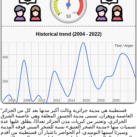
0
100
53
Historical trend (2004 - 2022)
Time / Anger
Time / Anger
400
400
200
200
2006
2006
2008
2008
2010
2010
2012
2012
2014
2014
2016
2016
2018
2018
2020
2020
“قسنطينة هي مدينة جزائرية وثالث أكبر مدنها بعد كل من الجزائر
العاصمة ووهران، تسمى مدينة الجسور المعلقة وهي عاصمة الشرق
الجزائري، وتعتبر من كبريات مدن الجزائر تعدادًا، يطلق عليها عدة
تسميات منها «مدينة الصخر العتيق» نسبة للصخر المبني فوقه المدينة
وسيرتا اسمها النوميدي، أم الحواضر باعتبار أن قسنطينة من أقدم