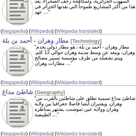
السهوب الجزائرية، ولمكافحة زحف الصحراء. يعد
هذا من أكثر المشاريع طموحاً التي نفذتها الجزائر في
عهد …”
(
Negapedia
) (
Wikipedia
) (
Wikipedia translated
)
مطار وهران - أحمد بن بلة
[
Technology
]
“مطار وهران - أحمد بن بلة ، هو مطار دولي يخدم
وهران، ويبعد عن وسط مدينة وهران حوالي 12 كلم.
ويتم تشغيله من طرف مؤسسة تسيير مصالح
مطارات وهران …”
(
Negapedia
) (
Wikipedia
) (
Wikipedia translated
)
شاطئ مداغ
[
Geography
]
“شاطئ مداغ تسمية تطلق على شاطئين بالقرب من
وهران. ويعتبران أيضا فاصلا جغرافيا بين ولاية
وهران وولاية عين تموشنت. يشتهر بمناظره
الطبيعية …”
(
Negapedia
) (
Wikipedia
) (
Wikipedia translated
)