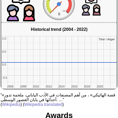
0
100
0
Historical trend (2004 - 2022)
1.0
1.0
Time / Anger
Time / Anger
0.5
0.5
0.0
0.0
-0.5
-0.5
2006
2006
2008
2008
2010
2010
2012
2012
2014
2014
2016
2016
2018
2018
2020
2020
“«قصة الهائيكي» ، من أهم المصنفات في الأدب الياباني، ملحمة تدور
أحداثها في يابان العصور الوسطى. …”
(
Wikipedia
) (
Wikipedia translated
)
Awards