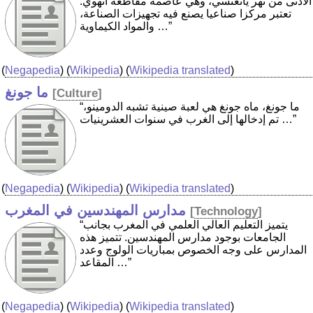
الأدنى من نهر يانغتسي، وهي عاصمة مقاطعة آنهوي.
تعتبر مركزا صناعيا يصنع فيه تجهيزات الصناعة،
والمواد الكيماوية …”
(
Negapedia
) (
Wikipedia
) (
Wikipedia translated
)
ما جونغ
[
Culture
]
“ما جونغ، ماه جونغ هي لعبة صينية تشبه الدومينو،
تم إدخالها إلى الغرب في سنوات العشرينيات …”
(
Negapedia
) (
Wikipedia
) (
Wikipedia translated
)
مدارس المهندسين في المغرب
[
Technology
]
“يتميز التعليم العالي العلمي في المغرب بجانب
الجامعات بوجود مدارس المهندسين. تتميز هذه
المدارس على وجه الخصوص بمباريات الولوج وعدد
المقاعد …”
(
Negapedia
) (
Wikipedia
) (
Wikipedia translated
)