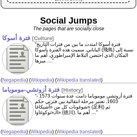
Social Jumps
The pages that are socially close
فترة أسوكا
[
Culture
]
“فترة أسوكا امتدت ما بين من فترات التاريخ
الياباني. سميت هذه الفترة بأسوكا (飛鳥) نسبة إلى
المكان الذي احتضن البلاط الإمبراطوري. أهم ما
ميزها …”
(
Negapedia
) (
Wikipedia
) (
Wikipedia translated
)
فترة أزوتشي-موموياما
[
History
]
“فترة أزوتشي موموياما دامت عدة سنوات 1573 -
1603. تعتبر مرحلة انتقالية بين فترتي حكم
شوغونات كل من «أشيكاغا» (足利) ثم
الـ«توكوغاوا» (徳川). أهم ما …”
(
Negapedia
) (
Wikipedia
) (
Wikipedia translated
)