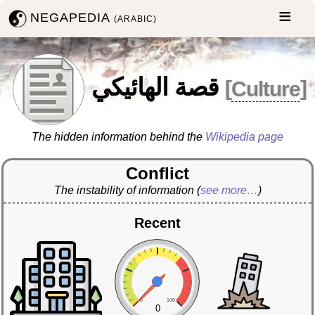
NEGAPEDIA
(ARABIC)
قصة الهائيكي
[
Culture
]
The hidden information behind the
Wikipedia page
Conflict
The instability of information
(
see more…
)
Recent
0
100
0