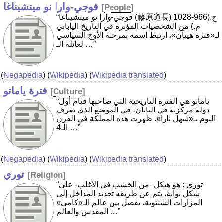
فوجي-وارا نو ميتشيناغا
[
People
]
“فوجي-وارا نو ميتشيناغا (藤原道長) ح.(966-1028
م.) من الشخصيات المؤثرة في التاريخ الياباني
لـ«فترة هييآن»، ارتبط اسمه بمرحلة الأوج السياسي
لعائلة الـ …”
(
Negapedia
) (
Wikipedia
) (
Wikipedia translated
)
فترة ياماتو
[
Culture
]
“ياماتو هي الفترة التاريخية التي صاحبها قيام أول
دولة مركزية في اليابان، في الموضع الذي يعرف
اليوم بـ«سهل نارا». ظهرت هذه المملكة في القرن
الـ4 …”
(
Negapedia
) (
Wikipedia
) (
Wikipedia translated
)
توري
[
Religion
]
“توري : هو هيكل -من الخشب في الأغلب- على
شكل بوابة، يتم عن طريقه تحديد المداخل إلى
المزارات الشنتوية، يفصل بين عالم الـ«كامي»
المقدس والعالم …”