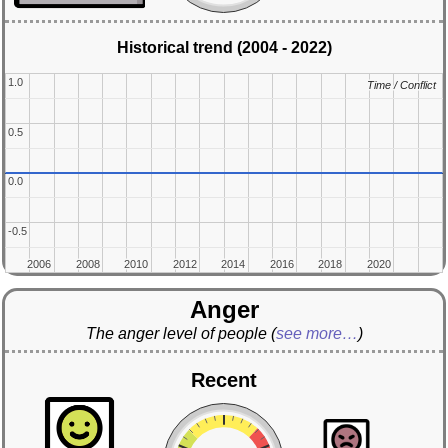
Historical trend (2004 - 2022)
1.0
1.0
Time / Conflict
Time / Conflict
0.5
0.5
0.0
0.0
-0.5
-0.5
2006
2006
2008
2008
2010
2010
2012
2012
2014
2014
2016
2016
2018
2018
2020
2020
Anger
The anger level of people
(
see more…
)
Recent