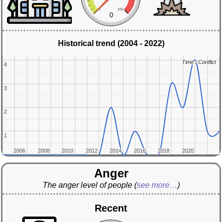
0
100
0
Historical trend (2004 - 2022)
Time / Conflict
Time / Conflict
4
4
3
3
2
2
1
1
2006
2006
2008
2008
2010
2010
2012
2012
2014
2014
2016
2016
2018
2018
2020
2020
Anger
The anger level of people
(
see more…
)
Recent