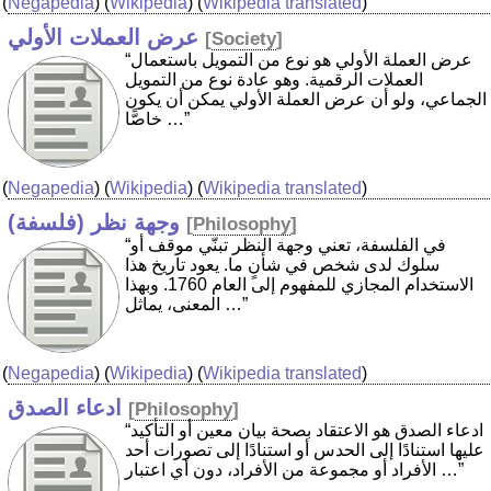
(
Negapedia
) (
Wikipedia
) (
Wikipedia translated
)
عرض العملات الأولي
[
Society
]
“عرض العملة الأولي هو نوع من التمويل باستعمال
العملات الرقمية. وهو عادة نوع من التمويل
الجماعي، ولو أن عرض العملة الأولي يمكن أن يكون
خاصًّا …”
(
Negapedia
) (
Wikipedia
) (
Wikipedia translated
)
وجهة نظر (فلسفة)
[
Philosophy
]
“في الفلسفة، تعني وجهة النظر تبنّي موقف أو
سلوك لدى شخص في شأنٍ ما. يعود تاريخ هذا
الاستخدام المجازي للمفهوم إلى العام 1760. وبهذا
المعنى، يماثل …”
(
Negapedia
) (
Wikipedia
) (
Wikipedia translated
)
ادعاء الصدق
[
Philosophy
]
“ادعاء الصدق هو الاعتقاد بصحة بيان معين أو التأكيد
عليها استنادًا إلى الحدس أو استنادًا إلى تصورات أحد
الأفراد أو مجموعة من الأفراد، دون أي اعتبار …”