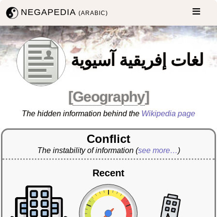
NEGAPEDIA
(ARABIC)
لغات إفريقية آسيوية
[
Geography
]
The hidden information behind the
Wikipedia page
Conflict
The instability of information
(
see more…
)
Recent