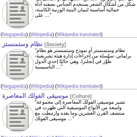
شكل من أشكال الشعر يستخدم الجناس بصفته أداة
جمالية أساسية لتبيان البنية الوزنية الكامنة،
على …”
(
Negapedia
) (
Wikipedia
) (
Wikipedia translated
)
نظام وستمنستر
[
Society
]
“نظام وستمنستر أو نموذج وستمنستر هو نظام
برلماني -سلسلة من إجراءات إدارة هيئة تشريعية-
طُوِّر في إنجلترا، وهي حاليًا إحدى الدول
التأسيسية …”
(
Negapedia
) (
Wikipedia
) (
Wikipedia translated
)
موسيقى الفولك المعاصرة
[
Culture
]
“تشير موسيقى الفولك المعاصرة إلى مجموعة
واسعة من الأنواع الموسيقية التي ظهرت في
منتصف القرن العشرين وما بعده وارتبطت مع
موسيقى الفولك …”