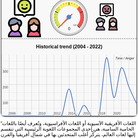
0
100
0
Historical trend (2004 - 2022)
Time / Anger
Time / Anger
300
300
200
200
100
100
2006
2006
2008
2008
2010
2010
2012
2012
2014
2014
2016
2016
2018
2018
2020
2020
“اللغات الأفريقية الآسيوية أو اللغات الأفراسيوية، وتُعرف أيضًا باللغات
الحامية السامية، هي إحدى المجموعات اللغوية الرئيسية التي تنقسم
إليها لغات العالم، يتركّز أغلب المتحدثين بها في شمال أفريقيا والقرن