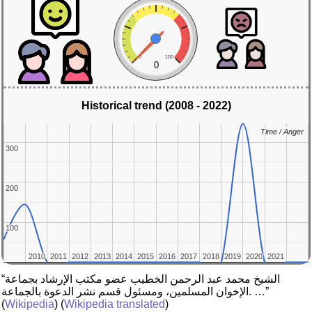
0
100
0
Historical trend (2008 - 2022)
Time / Anger
Time / Anger
300
300
200
200
100
100
2010
2010
2011
2011
2012
2012
2013
2013
2014
2014
2015
2015
2016
2016
2017
2017
2018
2018
2019
2019
2020
2020
2021
2021
“الشيخ محمد عبد الرحمن الخطيب عضو مكتب الإرشاد بجماعة
الإخوان المسلمين، ومسئول قسم نشر الدعوة بالجماعة. …”
(
Wikipedia
) (
Wikipedia translated
)