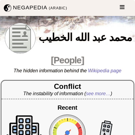
NEGAPEDIA
(ARABIC)
محمد عبد الله الخطيب
[
People
]
The hidden information behind the
Wikipedia page
Conflict
The instability of information
(
see more…
)
Recent