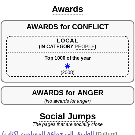
Awards
AWARDS
for
CONFLICT
LOCAL
(IN CATEGORY
PEOPLE
)
Top 1000 of the year
(2008)
AWARDS
for
ANGER
(No awards for anger)
Social Jumps
The pages that are socially close
الطريق إلى جماعة المسلمين (كتاب)
[
Culture
]