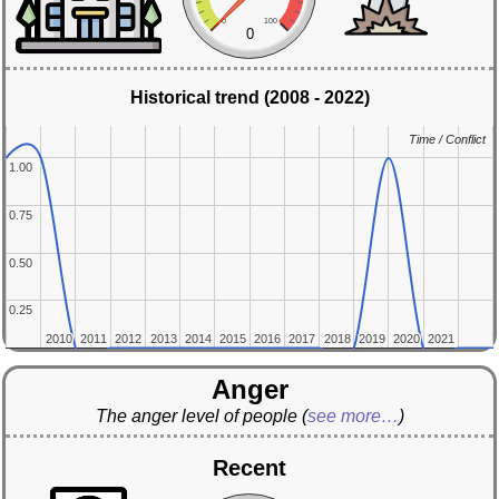
0
100
0
Historical trend (2008 - 2022)
Time / Conflict
Time / Conflict
1.00
1.00
0.75
0.75
0.50
0.50
0.25
0.25
2010
2010
2011
2011
2012
2012
2013
2013
2014
2014
2015
2015
2016
2016
2017
2017
2018
2018
2019
2019
2020
2020
2021
2021
Anger
The anger level of people
(
see more…
)
Recent