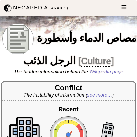
NEGAPEDIA
(ARABIC)
مصاص الدماء وأسطورة
الرجل الذئب
[
Culture
]
The hidden information behind the
Wikipedia page
Conflict
The instability of information
(
see more…
)
Recent