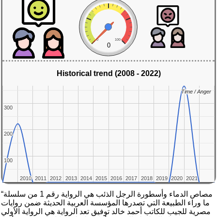
0
100
0
Historical trend (2008 - 2022)
Time / Anger
Time / Anger
300
300
200
200
100
100
2010
2010
2011
2011
2012
2012
2013
2013
2014
2014
2015
2015
2016
2016
2017
2017
2018
2018
2019
2019
2020
2020
2021
2021
“مصاص الدماء وأسطورة الرجل الذئب هي الرواية رقم 1 من سلسلة
ما وراء الطبيعة التي تصدرها المؤسسة العربية الحديثة ضمن روايات
مصرية للجيب للكاتب أحمد خالد توفيق تعد الرواية هي الرواية الأولي