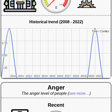
0
100
0
Historical trend (2008 - 2022)
Time / Conflict
Time / Conflict
0.75
0.75
0.50
0.50
0.25
0.25
2010
2010
2011
2011
2012
2012
2013
2013
2014
2014
2015
2015
2016
2016
2017
2017
2018
2018
2019
2019
2020
2020
2021
2021
Anger
The anger level of people
(
see more…
)
Recent