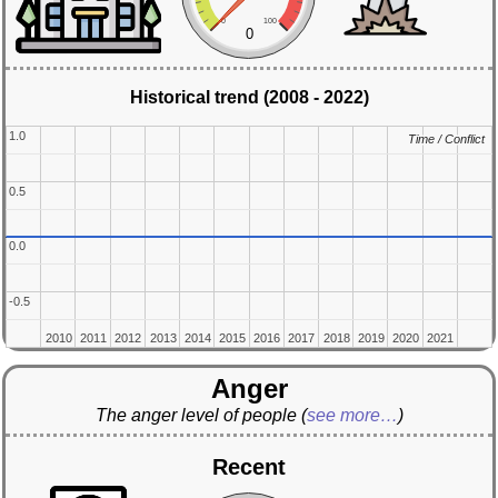
0
100
0
Historical trend (2008 - 2022)
1.0
1.0
Time / Conflict
Time / Conflict
0.5
0.5
0.0
0.0
-0.5
-0.5
2010
2010
2011
2011
2012
2012
2013
2013
2014
2014
2015
2015
2016
2016
2017
2017
2018
2018
2019
2019
2020
2020
2021
2021
Anger
The anger level of people
(
see more…
)
Recent