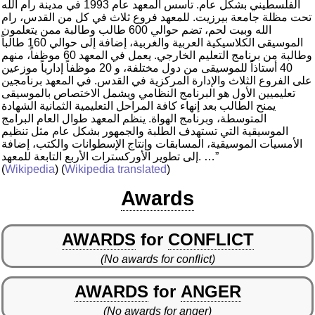
الفلسطيني بشكل عام. تأسس المعهد عام 1993 في مدينة رام الله
تحت مظلة جامعة بيرزيت. للمعهد فروع ثلاث في كل من القدس، رام
الله وبيت لحم، تضم حوالي 600 طالب وطالبة ممن يتعلمون
الموسيقى الكلاسيكية العربية والغربية، إضافة إلى حوالي 160 طالباً
وطالبة من برنامج التعليم الخارجي. يعمل في المعهد 60 موظفاً، منهم
40 أستاذاً للموسيقى من دول مختلفة، و 20 موظفاً إدارياً موزعين
على الفروع الثلاث والإدارة المركزية في القدس. في المعهد برنامجين
تعليميين الأول هو البرنامج النظامي ويشمل الاختصاص بالموسيقى
يمنح الطالب بعد إنهاء كافة المراحل التعليمية الثمانية الشهادة
المتوسطة، وبرنامج الهواة. ينظم المعهد طوال العام البرامج
الموسيقية التي تستهدف الطلبة والجمهور بشكل عام مثل تنظيم
الأمسيات الموسيقية، المسابقات وإنتاج الإسطوانات والكتب، إضافة
إلى تطوير الأوركسترات الأربع التابعة للمعهد. …”
(
Wikipedia
) (
Wikipedia translated
)
Awards
AWARDS
for
CONFLICT
(No awards for conflict)
AWARDS
for
ANGER
(No awards for anger)