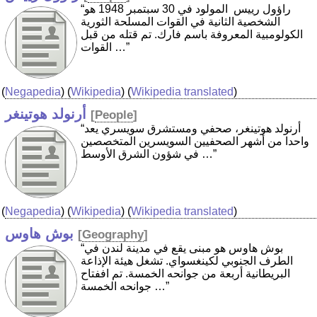
“راؤول رييس ‏ المولود في 30 سبتمبر 1948 هو
الشخصية الثانية في القوات المسلحة الثورية
الكولومبية المعروفة باسم فارك. تم قتله من قبل
القوات …”
(
Negapedia
) (
Wikipedia
) (
Wikipedia translated
)
أرنولد هوتينغر
[
People
]
“أرنولد هوتينغر، صحفي ومستشرق سويسري يعد
واحدا من أشهر الصحفيين السويسرين المتخصصين
في شؤون الشرق الأوسط …”
(
Negapedia
) (
Wikipedia
) (
Wikipedia translated
)
بوش هاوس
[
Geography
]
“بوش هاوس هو مبنى يقع في مدينة لندن في
الطرف الجنوبي لكينغسواي. تشغل هيئة الإذاعة
البريطانية أربعة من جوانحه الخمسة. تم اففتاح
جوانحه الخمسة …”