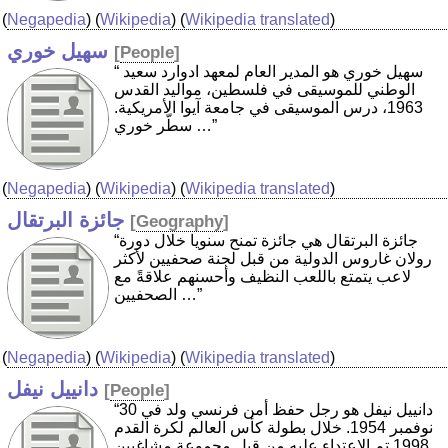
(
Negapedia
) (
Wikipedia
) (
Wikipedia translated
)
سهيل خوري
[
People
]
“ سهيل خوري هو المدير العام لمعهد ادوارد سعيد
الوطني للموسيقى في فلسطين، مواليد القدس
1963، درس الموسيقى في جامعة آيوا الأمريكية.
سطّر خوري …”
(
Negapedia
) (
Wikipedia
) (
Wikipedia translated
)
جائزة البرتقال
[
Geography
]
“جائزة البرتقال هي جائزة تمنح سنويا خلال دورة
رولان غاروس الدولية من قبل لجنة صحفيين لأكثر
لاعب يتمتع باللعب النظيف وأحسنهم علاقةً مع
الصحفيين …”
(
Negapedia
) (
Wikipedia
) (
Wikipedia translated
)
دانييل نيفل
[
People
]
“دانييل نيفل هو رجل حفظ أمن فرنسي ولد في 30
نوفمبر 1954. خلال بطولة كأس العالم لكرة القدم
1998 تم الاعتداء عليه من قبل مجموعة مشاغبين