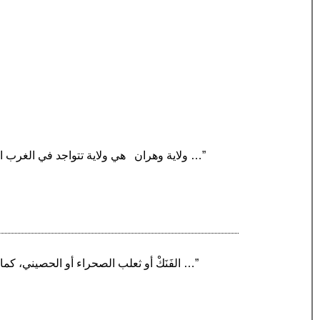
“ولاية وهران ‏ ‏ هي ولاية تتواجد في الغرب الجزائري وعاصمتها هي مدينة وهران. يحدها من الشرق ولاية مستغانم، إلى الجنوب الشرقي من ولاية معسكر …”
“الفَنَكْ أو ثعلب الصحراء أو الحصيني، كما يعرف أحيانًا، هو أحد أنواع الثعالب الصغيرة الحجم والذي يعيش في الصحراء الكبرى في شمال أفريقيا وبعض …”