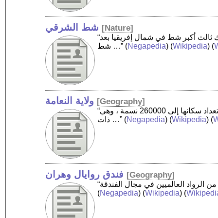
شط الشرقي
[
Nature
]
“شط الشرقي حوض مغلق تشغله سبخة ملحية، يقع قرب مدينة سعيدة الجزائرية. تبلغ مساحته 855.500 هكتار وهو بذلك ثالث أكبر شط في شمال إفريقيا بعد
W
) (
Wikipedia
) (
Negapedia
(
شط …”
ولاية النعامة
[
Geography
]
“ولاية النعامة إحدى ولايات الجزائر، تقع في الشّمال الغربي من الجزائر، وتغطي مساحة مقدارها 29 000 كم مربع ويصل تعداد سكانها إلى 260000 نسمة ، وهي
W
) (
Wikipedia
) (
Negapedia
(
ذات …”
فندق روايال وهران
[
Geography
]
(
Negapedia
) (
Wikipedia
) (
Wikipedi