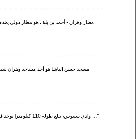
“وادي سيبوس، يبلغ طوله 110 كيلومترا يوجد في الشّمال الشّرقي وبالضبط في بلدية مجاز عمار بولاية قالمة وينشأ من التقاء وادي الشارف القادم من قصر …”