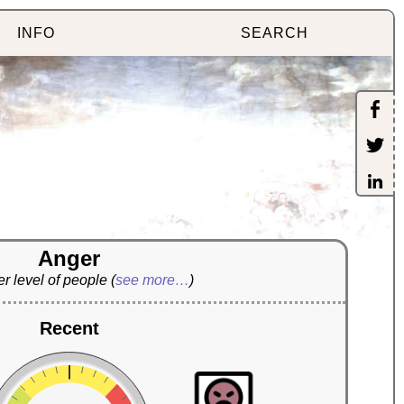
INFO
SEARCH
Anger
r level of people
(
see more…
)
Recent