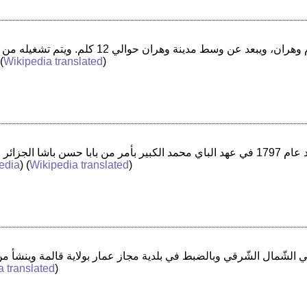
 (
Wikipedia translated
)
edia
) (
Wikipedia translated
)
a translated
)