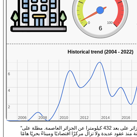
0
100
6
Historical trend (2004 - 2022)
6
6
4
4
2
2
2006
2006
2008
2008
2010
2010
2012
2012
2014
2014
2016
2016
“وهران ؛ الملقبة بــالباهية هي ثاني أكبر مدن الجزائر بعد العاصمة وإحدى أهم مدن المغرب العربي، تقع في شمال غرب الجزائر على بعد 432 كيلومترا عن الجزائر العاصمة. مطلة على