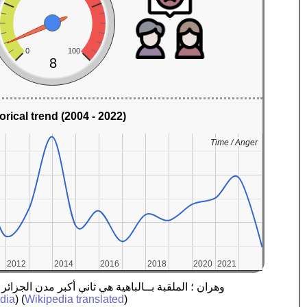
0
100
8
orical trend (2004 - 2022)
Time / Anger
Time / Anger
2012
2012
2014
2014
2016
2016
2018
2018
2020
2020
2021
2021
dia
) (
Wikipedia translated
)