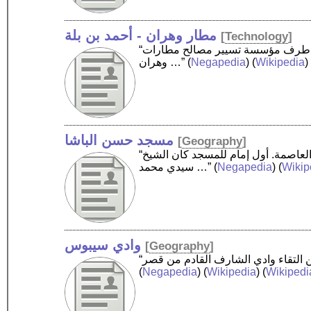
مطار وهران - أحمد بن بلة
[
Technology
]
“مطار وهران - أحمد بن بلة ، هو مطار دولي يخدم وهران، ويبعد عن وسط مدينة وهران حوالي 12 كلم. ويتم تشغيله من طرف مؤسسة تسيير مصالح مطارات
)
Wikipedia
) (
Negapedia
(
وهران …”
مسجد حسن الباشا
[
Geography
]
“مسجد حسن الباشا هو أحد مساجد وهران شيد عام 1797 في عهد الباي محمد الكبير بأمر من بابا حسن باشا الجزائر العاصمة. أول إمام للمسجد كان الشيخ
Wikip
) (
Negapedia
(
سيدي محمد …”
وادي سيبوس
[
Geography
]
(
Negapedia
) (
Wikipedia
) (
Wikipedi