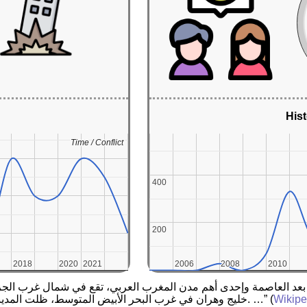
Hist
Time / Conflict
Time / Conflict
400
400
200
200
2018
2018
2020
2020
2021
2021
2006
2006
2008
2008
2010
2010
Wikipe
(
خليج وهران في غرب البحر الأبيض المتوسط، ظلت المدينة منذ عقود عديدة ولا تزال مركزًا اقتصاديًا وميناءً بحريًا هامًا. …”