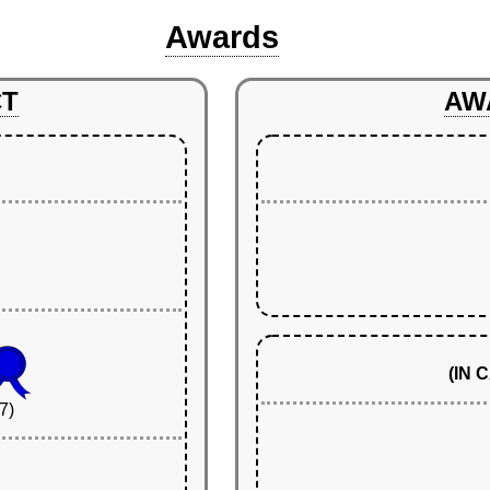
Awards
CT
AW
(IN
7)