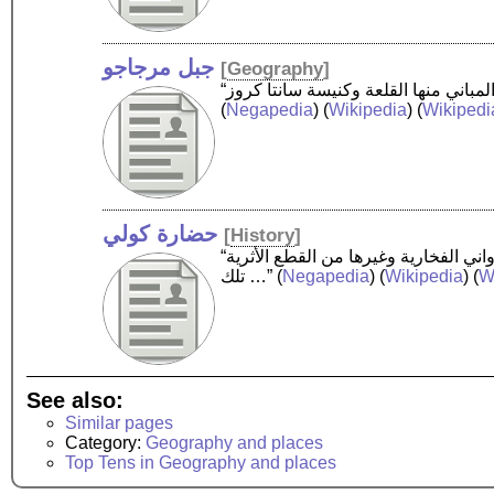
جبل مرجاجو
[
Geography
]
(
Negapedia
) (
Wikipedia
) (
Wikipedi
حضارة كولي
[
History
]
“حضارة كولي هي حضارة ما قبل التاريخ في جنوب بلوشستان في باكستان، حوالي 2500 – 2000 قبل الميلاد. تشبه الأواني الفخارية وغيرها من القطع الأثرية
W
) (
Wikipedia
) (
Negapedia
(
تلك …”
See also:
Similar pages
Category:
Geography and places
Top Tens in Geography and places