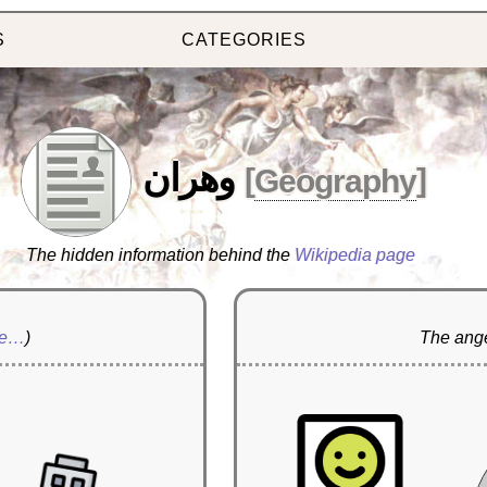
S
CATEGORIES
وهران
[
Geography
]
The hidden information behind the
Wikipedia page
re…
)
The ange