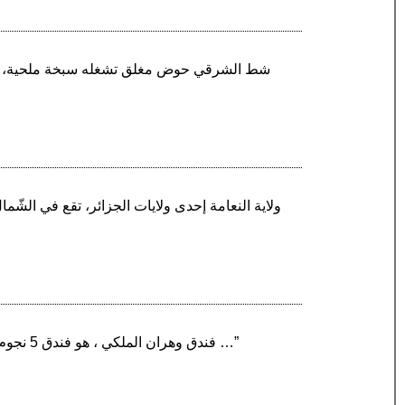
“فندق وهران الملكي ‏، هو فندق 5 نجوم تابع لمجموعة مجاليري، فرع لسلسلة أكور الفرنسية التي تعتبر واحدة من الرواد العالميين في مجال الفندقة …”