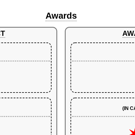
Awards
CT
AW
(IN 