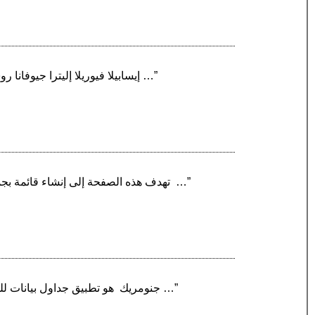
“إيسابيلا فيوريلا إليترا جيوفانا روسوليني ‏ - ممثلة ومنتجة ومؤلفة وعارضة أزياء إيطالية، ولعل أحد أهم عوامل شهرتها العالمية هو العقد المبرم …”
“(بالإنجليزية: Compiler)‏ تهدف هذه الصفحة إلى إنشاء قائمة بجميع المترجمات الحاسوبية الحالية، مولدات المصرفات، والمفسرات والمترجمات... إلخ …”
“جنومريك ‏ هو تطبيق جداول بيانات للمعالجة التفاعليَّة للبيانات، وهو جزء من مشروع سطح المكتب الحُر جنوم. تمَّ إنشاؤه وتطويرهُ بواسطة ميجيل …”