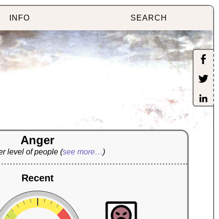
INFO
SEARCH
Anger
r level of people
(
see more…
)
Recent