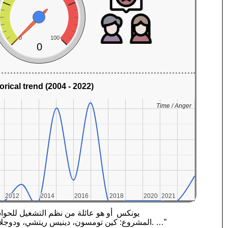
0
100
0
orical trend (2004 - 2022)
Time / Anger
Time / Anger
2012
2012
2014
2014
2016
2016
2018
2018
2020
2020
2021
2021
المشروع: كين تومسون، دينيس ريتشي، ودوجلاس مكيلروي وآخرون. ليصبح اليوم أساساً لتكوين مجموعة متفرعة من الأنظمة تشكل أهم عوائل نُظم التشغيل في عالم الحاسوب. …”