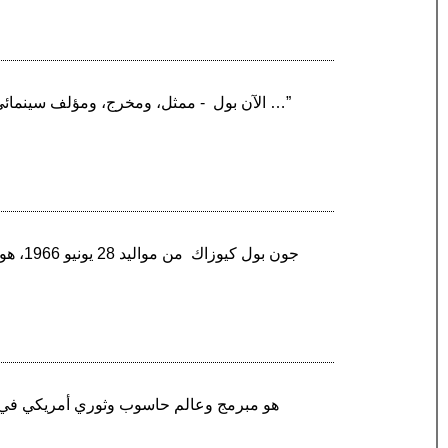
“الآن بول ‏ - ممثل، ومخرج، ومؤلف سينمائي وتلفزيوني أمريكي، اشتهر بتأليفه وإنتاجه للمسلسل الأمريكي الدرامي الشهير «ستة أقدام تحت الأرض» كما …”