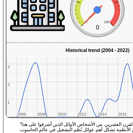
0
100
0
Historical trend (2004 - 2022)
3
3
2
2
1
1
2006
2006
2008
2008
2010
2010
2012
2012
2014
2014
2016
2016
“يونكس ‏ أو هو عائلة من نظم التشغيل للحواسيب بدأ بكتابته وتطويره موظّفو شركة إي تي أند تي في في سبعينات القرن العشرين. من الأشخاص الأوائل الذين أشرفوا على هذا