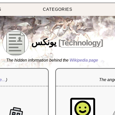
S
CATEGORIES
يونكس
[
Technology
]
The hidden information behind the
Wikipedia page
re…
)
The ange