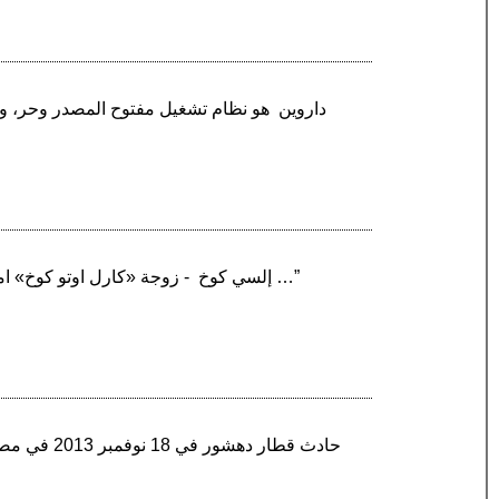
“إلسي كوخ ‏ - زوجة «كارل اوتو كوخ» امر معسكر اعتقال «بوخنوالد» ومن اوائل النساء التي يتم محاكمتهن بسبب جرائم حرب الحرب العالمية الثانية …”