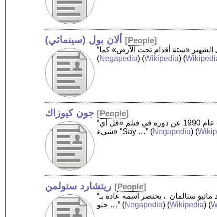
ألان بول (سينمائي)
[
People
]
(
Negapedia
) (
Wikipedia
) (
Wikipedi
جون كيوزاك
[
People
]
“جون بول كيوزاك ‏ من مواليد 28 يونيو 1966، هو ممثل وكاتب سينمائي أمريكي نال جائزة «أفضل الممثلين الموعودين» عام 1990 عن دوره في فيلم «قل أي
Wikip
) (
Negapedia
(
شيء» "Say …”
ريتشارد ستولمن
[
People
]
“ريتشارد ماثيو ستالمان ‏ ، يختصر اسمه عادة بـ rms، هو مبرمج وعالم حاسوب وثوري أمريكي في مجال حرية البرمجيات في سبتمبر 1983، أطلق مشروع
W
) (
Wikipedia
) (
Negapedia
(
جنو …”