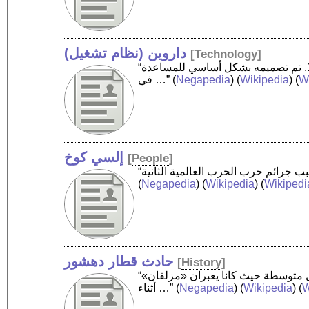
داروين (نظام تشغيل)
[
Technology
]
“داروين ‏ هو نظام تشغيل مفتوح المصدر وحر، وهو أحد أنظمة التشغيل الشبيهة باليونكس. أصدرته شركة أبل عام 1999. تم تصميمه بشكل أساسي للمساعدة
Wi
) (
Wikipedia
) (
Negapedia
(
في …”
إلسي كوخ
[
People
]
(
Negapedia
) (
Wikipedia
) (
Wikipedi
حادث قطار دهشور
[
History
]
“حادث قطار دهشور في 18 نوفمبر 2013 في مصر، إصطدم فيه قطار بسيارتين، إحداهما ميكروباص والأخرى سيارة نقل متوسطة حيث كانا يعبران «مزلقان»
W
) (
Wikipedia
) (
Negapedia
(
أثناء …”