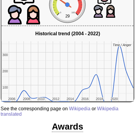
0
100
29
Historical trend (2004 - 2022)
Time / Anger
Time / Anger
300
300
200
200
100
100
2006
2006
2008
2008
2010
2010
2012
2012
2014
2014
2016
2016
2018
2018
2020
2020
See the corresponding page on
Wikipedia
or
Wikipedia
translated
Awards