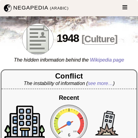
NEGAPEDIA
(ARABIC)
1948
[
Culture
]
The hidden information behind the
Wikipedia page
Conflict
The instability of information
(
see more…
)
Recent
0
100
6