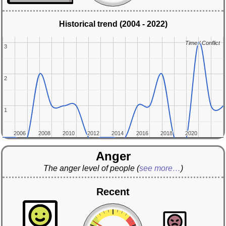
Historical trend (2004 - 2022)
Time / Conflict
Time / Conflict
3
3
2
2
1
1
2006
2006
2008
2008
2010
2010
2012
2012
2014
2014
2016
2016
2018
2018
2020
2020
Anger
The anger level of people
(
see more…
)
Recent