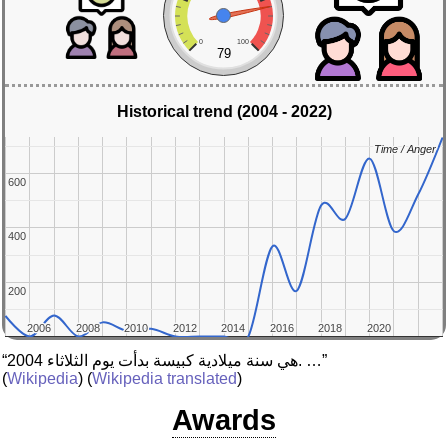
0
100
79
Historical trend (2004 - 2022)
Time / Anger
Time / Anger
600
600
400
400
200
200
2006
2006
2008
2008
2010
2010
2012
2012
2014
2014
2016
2016
2018
2018
2020
2020
“2004 هي سنة ميلادية كبيسة بدأت يوم الثلاثاء. …”
(
Wikipedia
) (
Wikipedia translated
)
Awards