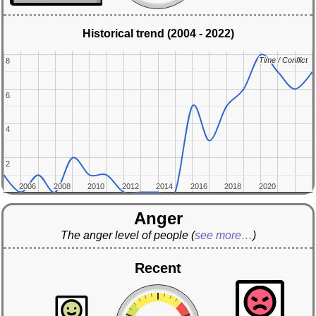
Historical trend (2004 - 2022)
Time / Conflict
Time / Conflict
8
8
6
6
4
4
2
2
2006
2006
2008
2008
2010
2010
2012
2012
2014
2014
2016
2016
2018
2018
2020
2020
Anger
The anger level of people
(
see more…
)
Recent