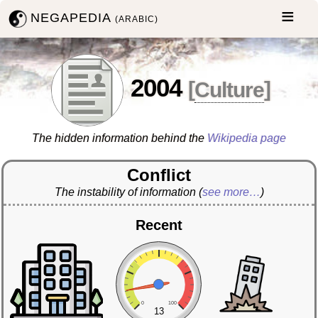
NEGAPEDIA
(ARABIC)
2004
[
Culture
]
The hidden information behind the
Wikipedia page
Conflict
The instability of information
(
see more…
)
Recent
0
100
13