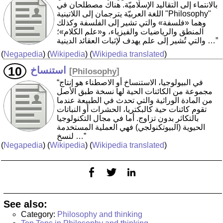
بالانتماء إلى التقاليد الإسلاميّة. هناك مصطلحان في
اللغة العربيّة يترجمان إلى اللاتينية "Philosophy"
وهما «فلسفة» والتي تشير إلى الفلسفة وكذلك
المنطق والرياضيات والفيزياء، و«علم الكلام»؛
والتي تُشير إلى علم يهدف لإثبات العقائد الدينية …”
(
Negapedia
) (
Wikipedia
) (
Wikipedia translated
)
استنساخ
[
Philosophy
]
“في البيولوجيا، الاستنساخ أو الاصطناء هو إنتاج
مجموعة من الكائنات الحية لها نسخة طبق الأصل
من المادة الوراثية والتي تحدث في الطبيعة عندما
تقوم كائنات حية كالبكتريا، الحشرات أو النباتات
بالتكاثر بدون تزاوج. أما في مجال التكنولوجيا
الحيوية (البيوتكنولجي) فهي العملية المستخدمة
لنسخ …”
(
Negapedia
) (
Wikipedia
) (
Wikipedia translated
)
See also:
Category:
Philosophy and thinking