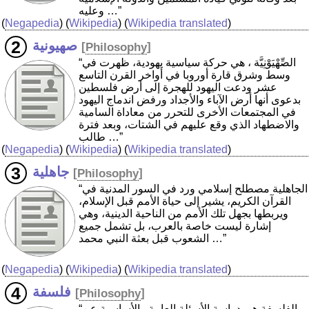
وعليه …”
(
Negapedia
) (
Wikipedia
) (
Wikipedia translated
)
صهيونية
[
Philosophy
]
“الصِّهْيَوْنِيَّة ‏، هي حركة سياسية يهودية، ظهرت في
وسط وشرق قارة أوروبا في أواخر القرن التاسع
عشر ودعت اليهود للهجرة إلى أرض فلسطين
بدعوى أنها أرض الآباء والأجداد ورفض اندماج اليهود
في المجتمعات الأخرى للتحرر من معاداة السامية
والاضطهاد الذي وقع عليهم في الشتات، وبعد فترة
طالب …”
(
Negapedia
) (
Wikipedia
) (
Wikipedia translated
)
جاهلية
[
Philosophy
]
“الجاهلية مصطلح إسلامي ورد في السور المدنية في
القرآن الكريم، يشير إلى حياة الأمم قبل الإسلام،
ويربطها بجهل تلك الأمم من الناحية الدينية، وهي
إشارة ليست خاصة بالعرب، بل تشمل جميع
الشعوب قبل بعثة النبي محمد …”
(
Negapedia
) (
Wikipedia
) (
Wikipedia translated
)
فلسفة
[
Philosophy
]
“الفلسفة هي دراسة الأسئلة العامة والأساسية عن