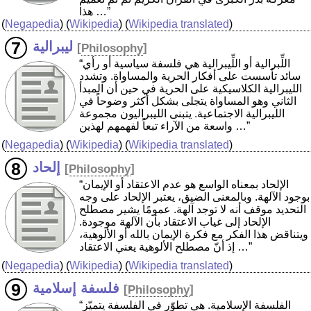
هذا …”
(
Negapedia
) (
Wikipedia
) (
Wikipedia translated
)
ليبرالية
[
Philosophy
]
“اللِّبرالية أو اللِّيبرالية هي فلسفة سياسية أو رأي
سائد تأسست على أفكار الحرية والمساواة. وتشدد
الليبرالية الكلاسيكية على الحرية في حين أن المبدأ
الثاني وهو المساواة يتجلى بشكل أكثر وضوحاً في
الليبرالية الاجتماعية. يتبنى الليبراليون مجموعة
واسعة من الآراء تبعاً لفهمهم لهذين …”
(
Negapedia
) (
Wikipedia
) (
Wikipedia translated
)
إلحاد
[
Philosophy
]
“الإلحاد بمعناه الواسع هو عدم الاعتقاد أو الإيمان
بوجود الآلهة. وبالمعنى الضيق، يعتبر الإلحاد على وجه
التحديد موقف أنه لا توجد آلهة. عمومًا يشير مصطلح
الإلحاد إلى غياب الاعتقاد بأن الآلهة موجودة.
ويتناقض هذا الفكر مع فكرة الإيمان بالله أو الألوهية،
إذ أنّ مصطلح الألوهية يعني الاعتقاد …”
(
Negapedia
) (
Wikipedia
) (
Wikipedia translated
)
فلسفة إسلامية
[
Philosophy
]
“الفلسفة الإسلامية. هي تطوّر في الفلسفة يتميّز