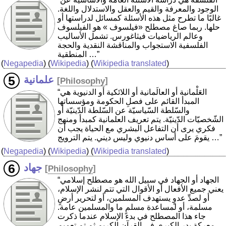
الوجود والمعرفة والقيم والعقل والاستدلال واللغة.
غالبًا ما تطرح مثل هذه الأسئلة كمسائل لدراستها أو
حلها. ربما صاغ مصطلح «فيلسوف » هو الفيلسوف
وعالم الرياضيات فيثاغورس. تشمل الأساليب
الفلسفية الاستجواب والمناقشة النقدية والحجة
المنطقية …”
(
Negapedia
) (
Wikipedia
) (
Wikipedia translated
)
علمانية
[
Philosophy
]
“العَلْمانية أو العالَمانية أو اللائكية أو الدنيوية هي
المبدأ القائم على فصلِ الحكومة ومؤسساتها
والسّلطة السّياسيّة عن السّلطة الدّينيّة أو
الشّخصيّات الدّينيّة. يتم تعريف العلمانية كمبدأ ومنهج
فكري يرى أن التفاعل البشري مع الحياة يجب أن
يقومَ على أساس دنيوي وليس ديني. يتم الترويج …”
(
Negapedia
) (
Wikipedia
) (
Wikipedia translated
)
جهاد
[
Philosophy
]
“الجهاد أو الجهاد في سبيل الله هو مصطلح إسلامي
يعني جميع الأفعال أو الأقوال التي تتم لنشر الإسلام،
أو لصدِّ عدوٍ يستهدف المسلمين، أو لتحرير أرضٍ
مسلمة، أو لمساعدة مسلمٍ ما والمسلمين عامة.
جاء هذا المصطلح في بدء الإسلام عندما ذكرت
معركة بدر الكبرى في القرآن الكريم ثم تم تعميم