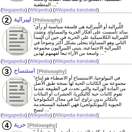
المنطقية …”
(
Negapedia
) (
Wikipedia
) (
Wikipedia translated
)
ليبرالية
[
Philosophy
]
“اللِّبرالية أو اللِّيبرالية هي فلسفة سياسية أو رأي
سائد تأسست على أفكار الحرية والمساواة. وتشدد
الليبرالية الكلاسيكية على الحرية في حين أن المبدأ
الثاني وهو المساواة يتجلى بشكل أكثر وضوحاً في
الليبرالية الاجتماعية. يتبنى الليبراليون مجموعة
واسعة من الآراء تبعاً لفهمهم لهذين …”
(
Negapedia
) (
Wikipedia
) (
Wikipedia translated
)
استنساخ
[
Philosophy
]
“في البيولوجيا، الاستنساخ أو الاصطناء هو إنتاج
مجموعة من الكائنات الحية لها نسخة طبق الأصل
من المادة الوراثية والتي تحدث في الطبيعة عندما
تقوم كائنات حية كالبكتريا، الحشرات أو النباتات
بالتكاثر بدون تزاوج. أما في مجال التكنولوجيا
الحيوية (البيوتكنولجي) فهي العملية المستخدمة
لنسخ …”
(
Negapedia
) (
Wikipedia
) (
Wikipedia translated
)
حرية
[
Philosophy
]
“الحرية هي إمكانية الفرد دون أي جبر أو شرط أو