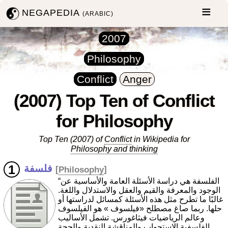
NEGAPEDIA
(ARABIC)
2007
Philosophy
Conflict
Anger
(2007) Top Ten of Conflict
for Philosophy
Top Ten (2007) of
Conflict
in Wikipedia for
Philosophy and thinking
فلسفة
[
Philosophy
]
“الفلسفة هي دراسة الأسئلة العامة والأساسية عن
الوجود والمعرفة والقيم والعقل والاستدلال واللغة.
غالبًا ما تطرح مثل هذه الأسئلة كمسائل لدراستها أو
حلها. ربما صاغ مصطلح «فيلسوف » هو الفيلسوف
وعالم الرياضيات فيثاغورس. تشمل الأساليب
الفلسفية الاستجواب والمناقشة النقدية والحجة