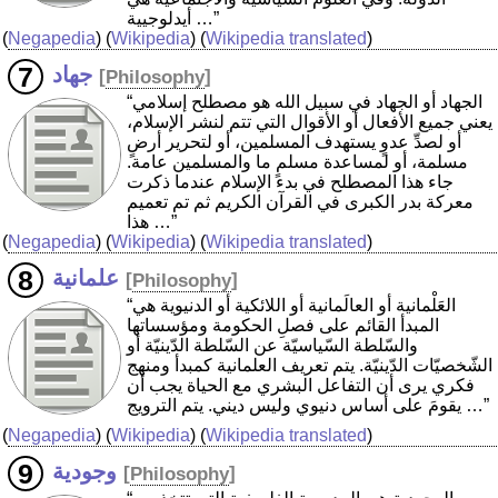
أيدلوجيية …”
(
Negapedia
) (
Wikipedia
) (
Wikipedia translated
)
جهاد
[
Philosophy
]
“الجهاد أو الجهاد في سبيل الله هو مصطلح إسلامي
يعني جميع الأفعال أو الأقوال التي تتم لنشر الإسلام،
أو لصدِّ عدوٍ يستهدف المسلمين، أو لتحرير أرضٍ
مسلمة، أو لمساعدة مسلمٍ ما والمسلمين عامة.
جاء هذا المصطلح في بدء الإسلام عندما ذكرت
معركة بدر الكبرى في القرآن الكريم ثم تم تعميم
هذا …”
(
Negapedia
) (
Wikipedia
) (
Wikipedia translated
)
علمانية
[
Philosophy
]
“العَلْمانية أو العالَمانية أو اللائكية أو الدنيوية هي
المبدأ القائم على فصلِ الحكومة ومؤسساتها
والسّلطة السّياسيّة عن السّلطة الدّينيّة أو
الشّخصيّات الدّينيّة. يتم تعريف العلمانية كمبدأ ومنهج
فكري يرى أن التفاعل البشري مع الحياة يجب أن
يقومَ على أساس دنيوي وليس ديني. يتم الترويج …”
(
Negapedia
) (
Wikipedia
) (
Wikipedia translated
)
وجودية
[
Philosophy
]