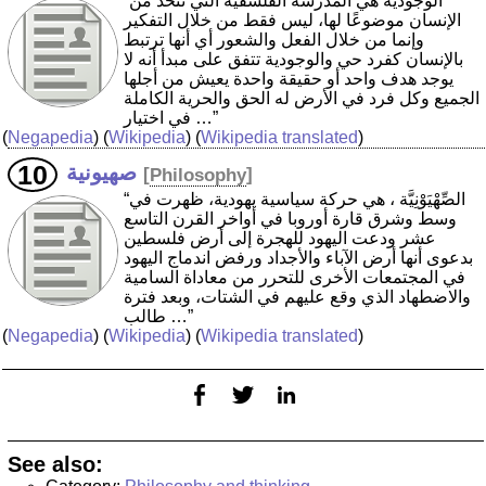
“الوجودية هي المدرسة الفلسفية التي تتخذ من
الإنسان موضوعًا لها، ليس فقط من خلال التفكير
وإنما من خلال الفعل والشعور أي أنها ترتبط
بالإنسان كفرد حي والوجودية تتفق على مبدأ أنه لا
يوجد هدف واحد أو حقيقة واحدة يعيش من أجلها
الجميع وكل فرد في الأرض له الحق والحرية الكاملة
في اختيار …”
(
Negapedia
) (
Wikipedia
) (
Wikipedia translated
)
صهيونية
[
Philosophy
]
“الصِّهْيَوْنِيَّة ‏، هي حركة سياسية يهودية، ظهرت في
وسط وشرق قارة أوروبا في أواخر القرن التاسع
عشر ودعت اليهود للهجرة إلى أرض فلسطين
بدعوى أنها أرض الآباء والأجداد ورفض اندماج اليهود
في المجتمعات الأخرى للتحرر من معاداة السامية
والاضطهاد الذي وقع عليهم في الشتات، وبعد فترة
طالب …”
(
Negapedia
) (
Wikipedia
) (
Wikipedia translated
)
See also: