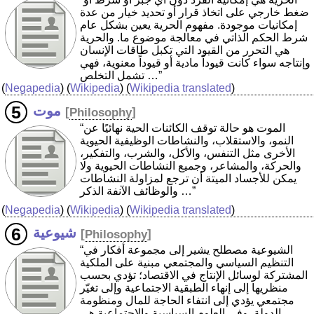
ضغط خارجي على اتخاذ قرار أو تحديد خيار من عدة
إمكانيات موجودة. مفهوم الحرية يعين بشكل عام
شرط الحكم الذاتي في معالجة موضوع ما. والحرية
هي التحرر من القيود التي تكبل طاقات الإنسان
وإنتاجه سواء كانت قيوداً مادية أو قيوداً معنوية، فهي
تشمل التخلص …”
(
Negapedia
) (
Wikipedia
) (
Wikipedia translated
)
موت
[
Philosophy
]
“الموت هو حالة توقف الكائنات الحية نهائيًا عن
النمو، والاستقلاب، والنشاطات الوظيفية الحيوية
الأخرى مثل التنفس، والأكل، والشرب، والتفكير،
والحركة، والمشاعر، وجميع النشاطات الحيوية ولا
يمكن للأجساد الميتة أن ترجع لمزاولة النشاطات
والوظائف الآنفة الذكر …”
(
Negapedia
) (
Wikipedia
) (
Wikipedia translated
)
شيوعية
[
Philosophy
]
“الشيوعية مصطلح يشير إلى مجموعة أفكار في
التنظيم السياسي والمجتمعي مبنية على الملكية
المشتركة لوسائل الإنتاج في الاقتصاد؛ تؤدي بحسب
منظريها إلى إنهاء الطبقية الاجتماعية وإلى تغيّر
مجتمعي يؤدي إلى انتفاء الحاجة للمال ومنظومة
الدولة. وفي العلوم السياسية والاجتماعية هي