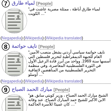
لمياء طارق
[
People
]
“لمياء طارق أباظة ، ممثلة مصرية عاشت في
الكويت …”
(
Negapedia
) (
Wikipedia
) (
Wikipedia translated
)
نايف حواتمة
[
People
]
“نايف حواتمة سياسي أردني يشغل منصب الأمين
العام للجبهة الديمقراطية لتحرير فلسطين التي
أسسها سنة 1969. وواحد من أبرز قادة الرعيل الأول
في الثورة الفلسطينية المعاصرة، وفي منظمة
التحرير الفلسطينية من المناهضين لاتفاقية
أوسلو …”
(
Negapedia
) (
Wikipedia
) (
Wikipedia translated
)
مبارك الحمد الصباح
[
People
]
“الشيخ مبارك الحمد الصباح ، وزير كويتي سابق. هو
الابن الأكبر للشيخ حمد المبارك الصباح. عند وفاته
كان عميدًا للأسرة الحاكمة …”