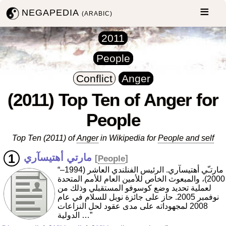
NEGAPEDIA
(ARABIC)
2011
People
Conflict
Anger
(2011) Top Ten of Anger for
People
Top Ten (2011) of
Anger
in Wikipedia for
People and self
مارتي أهتيسآري
[
People
]
“مارتـّي أهتيسآري. الرئيس الفنلندي العاشر (1994–
2000)، والمبعوث الخاص للأمين العام للأمم المتحدة
لعملية تحديد وضع كوسوفو المستقبلي وذلك من
نوفمبر 2005. حاز على جائزة نوبل للسلام في عام
2008 لمجهوداته على مدى عقود لحل النزاعات
الدولية …”