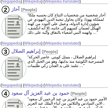
(
Negapedia
) (
Wikipedia
) (
Wikipedia translated
)
آحاز
[
People
]
“آحاز شخصية من شخصيات التناخ كان بحسبه ملكا
لمملكة يهوذا. وكان يحاول تنحية الدين اليهودي عن
شؤون إدارة الدولة، وعمل على التودد من كهنة
الهيكل لضمان كسبهم إلى جانبه، إلا أنه انكشف،
واتهمه النبي أشعياء بالنفاق وأنّبه على ذلك …”
(
Negapedia
) (
Wikipedia
) (
Wikipedia translated
)
إبراهيم الصلال
[
People
]
“إبراهيم الصلال ، ممثل كويتي. عاصر الحركة
المسرحية الكويتية منذ بدايتها، وهو من الجيل الذي
تتلمذ على يد الفنان زكي طليمات …”
(
Negapedia
) (
Wikipedia
) (
Wikipedia translated
)
حمود بن عبد العزيز آل سعود
[
People
]
“الأمير حمود بن عبد العزيز بن عبد الرحمن آل سعود
، الابن السادس والثلاثين من أبناء الملك عبد العزيز
الذكور وأصغرهم. ووالدته هي الأميرة فطيمة بنت