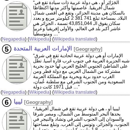
“الجَزَائِر أو ، هي دولة عربية ذات سيادة تقع في
شمال أفريقيا. عاصمتها وأكثر مدنها اكتظاظا
بالسكان هي مدينة الجزائر، وتقع في أقصى شمال
البلاد. بمساحة تبلغ 2 381 741 كيلومتر مربع و بعدد
سكان يفوق الـ 43,851,044 نسمة ، الجزائر هي
عاشر أكبر بلد في العالم، والأولى إفريقياً وعربياً
ومتوسطياً …”
(
Negapedia
) (
Wikipedia
) (
Wikipedia translated
)
الإمارات العربية المتحدة
[
Geography
]
“الإمارات أو هي دولة عربية اتحادية تقع في شرق
شبه الجزيرة العربية في جنوب غرب قارة آسيا. تطل
على الشاطئ الجنوبي الخليج العربي لها حدود بحرية
مشتركة من الشمال الغربي مع دولة قطر ومن
الغرب حدود برية وبحرية مع المملكة العربية
السعودية ومن الجنوب الشرقي مع سلطنة عُمان،
قبل 1971 كانت دولة …”
(
Negapedia
) (
Wikipedia
) (
Wikipedia translated
)
ليبيا
[
Geography
]
“ليبيا أو ، هي دولة عربية تقع في شمال أفريقيا،
يحدها البحر المتوسط من الشمال، ومصر شرقا
والسودان إلى الجنوب الشرقي وتشاد والنيجر في
الجنوب، والجزائر، وتونس إلى الغرب. وتبلغ مساحتها
ما يقرب من 1.8 مليون كيلومتر مربع ، وتعد ليبيا