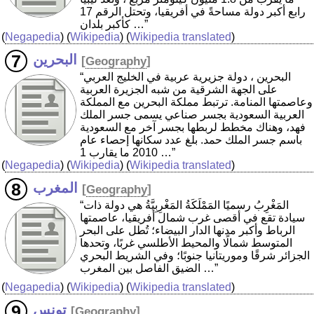
رابع أكبر دولة مساحةً في أفريقيا، وتحتل الرقم 17
كأكبر بلدان …”
(
Negapedia
) (
Wikipedia
) (
Wikipedia translated
)
البحرين
[
Geography
]
“البحرين ، دولة جزيرية عربية في الخليج العربي
على الجهة الشرقية من شبه الجزيرة العربية
وعاصمتها المنامة. ترتبط مملكة البحرين مع المملكة
العربية السعودية بجسر صناعي يسمى جسر الملك
فهد، وهناك مخطط لربطها بجسر آخر مع السعودية
باسم جسر الملك حمد. بلغ عدد سكانها إحصاء عام
2010 ما يقارب 1 …”
(
Negapedia
) (
Wikipedia
) (
Wikipedia translated
)
المغرب
[
Geography
]
“المَغْرِبُ رسميًا المَمْلَكَةُ المَغْرِبِيَّةُ هي دولة ذات
سيادة تقع في أقصى غرب شمال أفريقيا، عاصمتها
الرباط وأكبر مدنها الدار البيضاء؛ تُطل على البحر
المتوسط شمالًا والمحيط الأطلسي غربًا، وتحدها
الجزائر شرقًا وموريتانيا جنوبًا؛ وفي الشريط البحري
الضيق الفاصل بين المغرب …”
(
Negapedia
) (
Wikipedia
) (
Wikipedia translated
)
تونس
[
Geography
]