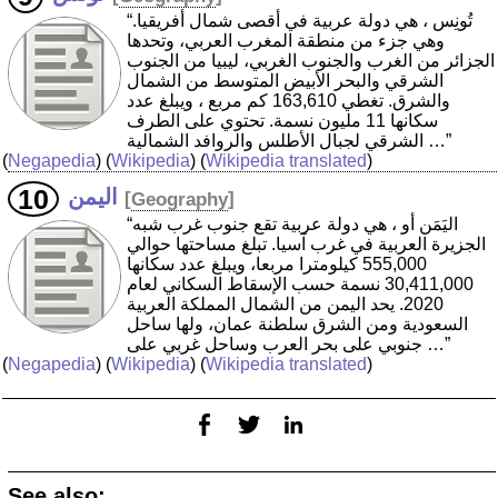
“تُونِس ، هي دولة عربية في أقصى شمال أفريقيا.
وهي جزء من منطقة المغرب العربي، وتحدها
الجزائر من الغرب والجنوب الغربي، ليبيا من الجنوب
الشرقي والبحر الأبيض المتوسط من الشمال
والشرق. تغطي 163,610 كم مربع ، ويبلغ عدد
سكانها 11 مليون نسمة. تحتوي على الطرف
الشرقي لجبال الأطلس والروافد الشمالية …”
(
Negapedia
) (
Wikipedia
) (
Wikipedia translated
)
اليمن
[
Geography
]
“اليَمَن أو ، هي دولة عربية تقع جنوب غرب شبه
الجزيرة العربية في غرب آسيا. تبلغ مساحتها حوالي
555,000 كيلومترا مربعا، ويبلغ عدد سكانها
30,411,000 نسمة حسب الإسقاط السكاني لعام
2020. يحد اليمن من الشمال المملكة العربية
السعودية ومن الشرق سلطنة عمان، ولها ساحل
جنوبي على بحر العرب وساحل غربي على …”
(
Negapedia
) (
Wikipedia
) (
Wikipedia translated
)
See also: