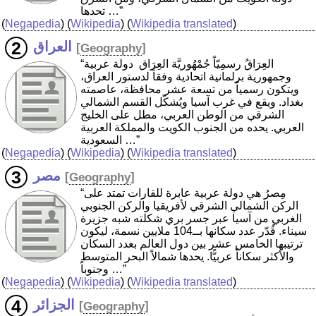
تحدها …”
(
Negapedia
) (
Wikipedia
) (
Wikipedia translated
)
العراق
[
Geography
]
“العِرَاقُ رسمِيّاً جُمْهُوريَّة العِرَاق ‏ دولة عربية
وجمهورية برلمانية اتحادية وفقاً لدستور العراق،
ويتكون رسمياً من تسعة عشر محافظة، عاصمته
بغداد. ويقع في غرب آسيا ويُشكّل القسم الشمالي
الشرقي من الوطن العربي، مطل على الخليج
العربي. يحده من الجنوب الكويت والمملكة العربية
السعودية …”
(
Negapedia
) (
Wikipedia
) (
Wikipedia translated
)
مصر
[
Geography
]
“مِصرُ هي دولة عربية عابرة للقارات تمتد على
الركن الشمالي الشرقي لأفريقيا والركن الجنوبي
الغربي من آسيا عبر جسر بري شكلته شبه جزيرة
سيناء. قُدّر عدد سكانها بــ104 ملايين نسمة، ليكون
ترتيبها الخامس عشر بين دول العالم بعدد السكان
والأكثر سكاناً عربيًّا. يحدها شمالاً البحر المتوسط
وجنوباً …”
(
Negapedia
) (
Wikipedia
) (
Wikipedia translated
)
الجزائر
[
Geography
]