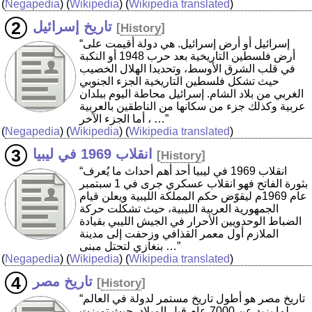
(
Negapedia
) (
Wikipedia
) (
Wikipedia translated
)
تاريخ إسرائيل
[
History
]
“إسرائيل أو أرض إسرائيل. هي دولة أقيمت على
أرض فلسطين التاريخية بعد حرب 1948 أو النكبة
في قلب الشرق الأوسط، وتحديدا الهلال الخصيب
حيث تشكل فلسطين التاريخية الجزء الجنوبي
الغربي من بلاد الشام. إسرائيل محاطة اليوم ببلدان
عربية وكذلك جزء من سكانها من الناطقين بالعربية
، أما الجزء الآخر …”
(
Negapedia
) (
Wikipedia
) (
Wikipedia translated
)
انقلاب 1969 في ليبيا
[
History
]
“انقلاب 1969 في ليبيا أحد أهم أحداث ما يُعرف
بثورة الفاتح فهو انقلاب عسكري جرى في 1 سبتمبر
عام 1969م ليقوّض حكم المملكة الليبية ويعلن قيام
الجمهورية العربية الليبية، حيث تشكلت حركة
الضباط الوحدويين الأحرار في الجيش الليبي بقيادة
الملازم أول معمر القذافي وزحفت إلى مدينة
بنغازي لتحتل مبنى …”
(
Negapedia
) (
Wikipedia
) (
Wikipedia translated
)
تاريخ مصر
[
History
]
“تاريخ مصر هو أطول تاريخ مستمر لدولة في العالم
لما يزيد عن 7000 عام قبل الميلاد. حيث تميزت