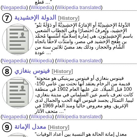
قطع …”
(
Negapedia
) (
Wikipedia
) (
Wikipedia translated
)
الدولة الإخشيدية
[
History
]
“الدَّولةُ الإِخشِيدِيَّةُ أو الإِمَارَةُ الإِخشِيدِيَّةُ أو دَوْلَةُ بَنُو
الإِخشِيد، وتُعرفُ اختصارًا وفي الخِطاب الشعبي
باسم الإِخشِيدِيُّون، هي إمارة إسلاميَّة أسَّسها مُحمَّد
بن طُغج الإخشيد في مصر، وامتدَّت لاحقًا باتجاه
الشَّام والحجاز، وذلك بعد مضيّ ثلاثين سنة من
عودة …”
(
Negapedia
) (
Wikipedia
) (
Wikipedia translated
)
فينوس بنغازي
[
History
]
“فينوس بنغازي أو فينوس بيرينيكي هو منحوتة
قديمة من الرخام يعتقد أنها نحتت بين عامي 150-
100 قبل الميلاد. عثر عليها العام 1902 في منطقة
كانت تعرف باسم عين السلماني في مدينة بنغازي،
ليبيا. التمثال يجسد فينوس آلهة الحب والجمال لدى
الإغريق. وهو معروض حاليا ومنذ العام 1969 في
متحف الآثار …”
(
Negapedia
) (
Wikipedia
) (
Wikipedia translated
)
معدل الإماتة
[
History
]
“معدل إماتة الحالة هو النسبة بين أعداد الوفيات