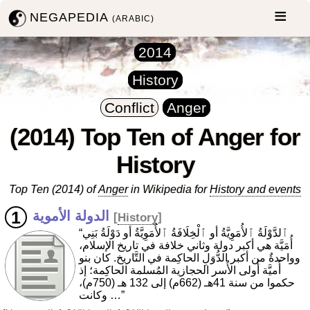
NEGAPEDIA
(ARABIC)
2014
History
Conflict
Anger
(2014) Top Ten of Anger for
History
Top Ten (2014) of
Anger
in Wikipedia for
History and events
الدولة الأموية
[
History
]
“ٱلدَّوْلَةُ ٱلأُمَوِيَّةُ أو ٱلْخِلَافَةُ ٱلأُمَوِيَّةُ أو دَوْلَةُ بَنِي
أُمَيَّة هي أكبر دولة وثاني خلافة في تاريخ الإسلام،
وواحدةٌ من أكبر الدُّوَلِ الحاكِمة في التَّاريخ. كان بنو
أُميَّة أُولى الأُسر الحجازية المُسلمة الحاكِمة؛ إذ
حكموا من سنة 41هـ (662م) إلى 132 هـ (750م)،
وكانت …”