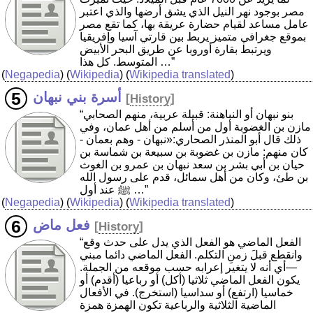
مصر بوجود نهر النيل الذي يشق أرضها والذي اعتبر
عامل مساعد لقيام حضارة عريقة بها، كما تقع مصر
بموقع جغرافي متميز يربط بين قارتي آسيا وإفريقيا
ويرتبط بقارة أوروبا عن طريق البحر الأبيض
المتوسط. كل هذا …”
(
Negapedia
) (
Wikipedia
) (
Wikipedia translated
)
أسرة بني نبهان
[
History
]
“بنو نبهان أو النباهنة: قبيلة عربية، منهم الصحابي
مازن بن الغضوبة أول من أسلم من أهل عمان، وفي
ذلك قال أبو المنذر الصحاري:«نبهان - وهم بعمان -
كان منهم: مازن بن غضوبة بن سبيعة بن شماسة بن
حيان بن أبي بشر بن سعد نبهان بن عمرو بن الغوث
بن طئ، وكان من أهل سمائل، قدم على رسول الله
ﷺ عند أول …”
(
Negapedia
) (
Wikipedia
) (
Wikipedia translated
)
فعل ماض
[
History
]
“الفعل الماضي هو الفعل الذي يدل على حدث وقع
وانقطع قبلَ زمنِ التكلم. الفعل الماضي دائما مبني
—أي أنه لا يتغير إعرابه حسب موقعه من الجملة.
يكون الفعل الماضي ثلاثيا (أكل) أو رباعيا (أقدم) أو
خماسيا (ارتفع) أو سداسيا (استخرج). في الأفعال
الماضية الثلاثية والرباعية تكون الهمزة همزة