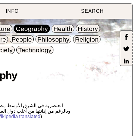
INFO
SEARCH
ture
Geography
Health
History
re
People
Philosophy
Religion
ciety
Technology
aphy
ikipedia translated
)