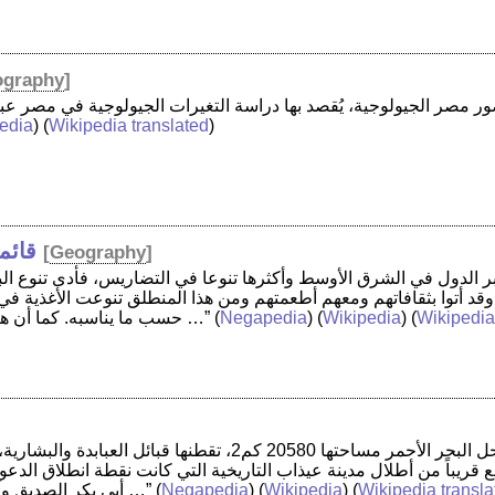
ography
]
edia
) (
Wikipedia translated
)
قائم
[
Geography
]
وقد أتوا بثقافاتهم ومعهم أطعمتهم ومن هذا المنطلق تنوعت الأغذية ف
Wikipedia
) (
Wikipedia
) (
Negapedia
(
حسب ما يناسبه. كما أن هناك العديد من الأكلات …”
 قريباً من أطلال مدينة عيذاب التاريخية التي كانت نقطة انطلاق الدعوة
Wikipedia transla
) (
Wikipedia
) (
Negapedia
(
أبي بكر الصديق وأمير المؤمنين عمر بن …”