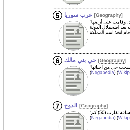
عرب سوريا
[
Geography
]
“عرب سوريا، هم أكبر مكونات الشعب السوري، كانت سوريا موطنًا للعرب منذ القرن التاسع قبل الميلاد، وقامت على أرضها
ه بعد اضحملال الدولة
حي بني مالك
[
Geography
]
(
Negapedia
) (
Wikip
الدوح
[
Geography
]
(
Negapedia
) (
Wikip