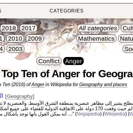
S
CATEGORIES
2018
2017
All categories
Cul
1
2010
2009
Mathematics
Natu
4
2003
So
Conflict
Anger
 Top Ten of Anger for Geogr
 Ten (2016) of
Anger
in Wikipedia for
Geography and places
ال
[
Geography
]
وبالرغم من إدانتها من أغلب دول العالم حيث وقعت 170 دولة على الاتفاقية الدولية للقضا
W
) (
Wikipedia
) (
Negapedia
(
أنه يمكن القول بأنها توجد بأشكال مختلفة في كل بلد على …”