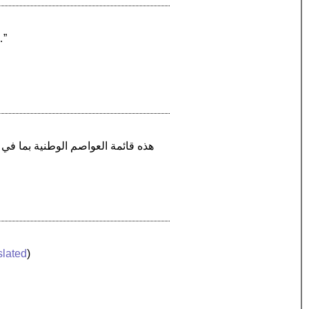
“بسكرة ، هي ولاية تقع بالجهة الجنوب
slated
)